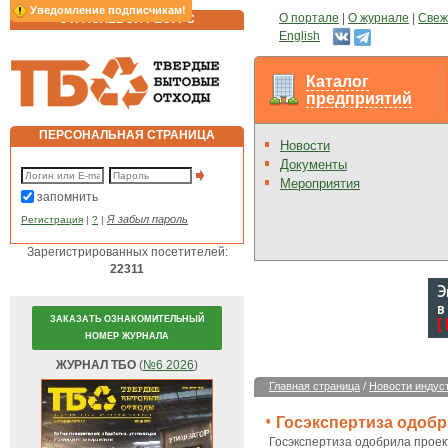
Уведомление подписчикам!
О портале
|
О журнале
|
Свеж
ОТРАСЛЕВОЙ РЕСУРС
English
Каталог
предприятий
ПЕРСОНАЛЬНАЯ СТРАНИЦА
Новости
Документы
Мероприятия
запомнить
Я забыл пароль
Регистрация
|
?
|
Зарегистрированных посетителей:
22311
ЗАКАЗАТЬ ОЗНАКОМИТЕЛЬНЫЙ
НОМЕР ЖУРНАЛА
ЖУРНАЛ ТБО
(
№6 2026
)
Главная страница
/
Новости индус
Госэкспертиза одобр
Госэкспертиза одобрила прое