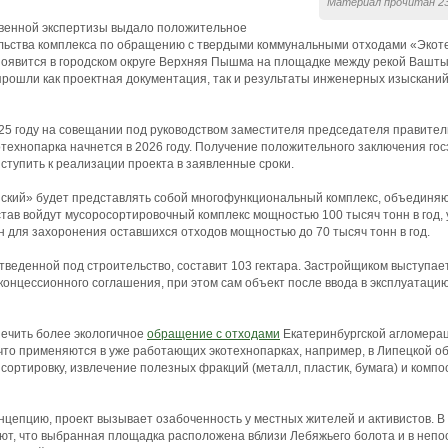
Материал прочитан 23
твенной экспертизы выдало положительное
ельства комплекса по обращению с твердыми коммунальными отходами «Экот
оявится в городском округе Верхняя Пышма на площадке между рекой Вашты
прошли как проектная документация, так и результаты инженерных изысканий
25 году на совещании под руководством заместителя председателя правите
котехнопарка начнется в 2026 году. Получение положительного заключения го
ступить к реализации проекта в заявленные сроки.
кий» будет представлять собой многофункциональный комплекс, объединя
остав войдут мусоросортировочный комплекс мощностью 100 тысяч тонн в год,
н для захоронения оставшихся отходов мощностью до 70 тысяч тонн в год.
веденной под строительство, составит 103 гектара. Застройщиком выступа
онцессионного соглашения, при этом сам объект после ввода в эксплуатацию
ечить более экологичное
обращение с отходами
Екатеринбургской агломера
 что применяются в уже работающих экотехнопарках, например, в Липецкой о
сортировку, извлечение полезных фракций (металл, пластик, бумага) и компо
нцепцию, проект вызывает озабоченность у местных жителей и активистов. В
т, что выбранная площадка расположена вблизи Лебяжьего болота и в непо