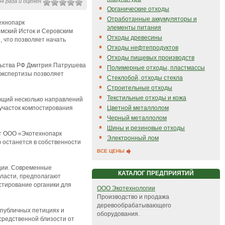
4 раза и оценен
Органические отходы
Отработанные аккумуляторы и
ехнопарк
элементы питания
мский Исток и Серовским
Отходы древесины
, что позволяет начать
Отходы нефтепродуктов
Отходы пищевых производств
льства РФ Дмитрия Патрушева
Полимерные отходы, пластмассы
сэкспертизы позволяет
Стеклобой, отходы стекла
Строительные отходы
Текстильные отходы и кожа
ющий несколько направлений
Цветной металлолом
 участок компостирования
Черный металлолом
Шины и резиновые отходы
ет ООО «Экотехнопарк
Электронный лом
 останется в собственности
ВСЕ ЦЕНЫ
ции. Современные
КАТАЛОГ ПРЕДПРИЯТИЙ
бласти, предполагают
стирование органики для
OOO Экотехнологии
Производство и продажа
деревообрабатывающего
 публичных петициях и
оборудования.
средственной близости от