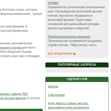
АНОВО
Переработка (утилизация) изношенных
 и Исетское озеро, которое
шин. Производство резиновой крошки,
к Верхнепышминский», требуя
плитки, брусчатки, бордюров из
резиновой крошки. Подготовка
оснований для дальнейшей укладки
ным требованиям. В
резино-каучуковых покрытий...
усоросортировочные
Профессиональные решения
Производство полимерной продукции,
менения экономических
стрейч пленка , ПВД пленка, скотч.
изации отходов
для всего
а ТКО в Верхней Пышме
ВСЕ ПРЕДПРИЯТИЯ
я искать еще одну площадку
ПОПУЛЯРНЫЕ ЗАПРОСЫ
СДЕЛАЙ САМ
Качели
анского завода ТБО
Светильник
на четыре месяца
15.05.2026
Куда девать старые люстры:
креативные идеи вторичного