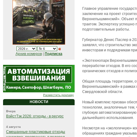
Главное управление государс
заключение на проект строит
Верхнепышминский». Объект п
трактом. Экспертизу успешно 
подготовительные работы.
Губернатор Денис Паслер в 20
заявлял, что строительство э
инвесторам и подрядчикам при
Архив номеров
|
Подписка
«Экотехнопарк Верхнепышминс
переработки отходов. В его с
органических отходов и полиго
Общая площадь территории, от
Верхнепышминский» в рамках к
Свердловской области.
Разместить рекламу
НОВОСТИ
Новый комплекс призван обесп
технологии, аналогичные тем,
Вчера
глубокую автоматизированную 
ВэйстТэк 2026: отходы - в ресурс
дальнейшего использования.
4 августа
Несмотря на «экологичную» ко
Смешанные пластиковые отходы
обращениях граждане указываю