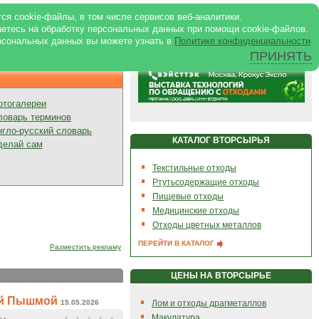
ртале
|
Реклама в журнале
|
ся cookie-файлы, в том числе сервисов веб-аналитики.
аетесь на обработку персональных данных при помощи cookie-файлов.
рсональных данных вы можете узнать в
Политике конфиденциальности
ПРИНЯТЬ
Презентации
отогалереи
ловарь терминов
нгло-русский словарь
КАТАЛОГ ВТОРСЫРЬЯ
делай сам
Текстильные отходы
Ртутьсодержащие отходы
Пищевые отходы
Медицинские отходы
Отходы цветных металлов
ПЕРЕЙТИ В КАТАЛОГ
Разместить рекламу
ЦЕНЫ НА ВТОРСЫРЬЕ
ней Пышмой
15.05.2026
Лом и отходы драгметаллов
Макулатура