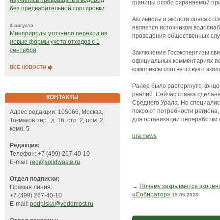
научились превращать в водород
границы особо охраняемой пр
без предварительной сортировки
Активисты и экологи опасаются
4 августа
является источником водосна
Минприроды уточнило переход на
проведения общественных слу
новые формы учета отходов с 1
сентября
Заключение Госэкспертизы сви
официальных комментариях по
ВСЕ НОВОСТИ
комплексы соответствуют экол
Ранее было расторгнуто конце
реалий. Сейчас ставка сдела
КОНТАКТЫ
Среднего Урала. Но специали
покроют потребности региона,
Адрес редакции: 105066, Москва,
для организации переработки
Токмаков пер., д. 16, стр. 2, пом. 2,
комн. 5
ura.news
Редакция:
Телефон: +7 (499) 267-40-10
E-mail:
red@solidwaste.ru
Отдел подписки:
←
Почему закрывается экоцен
Прямая линия:
«Собиратор»
15.05.2026
+7 (499) 267-40-10
E-mail:
podpiska@vedomost.ru