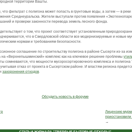
иродной территории Вашты.
, что фильтрат с полигона может попасть в грунтовые воды, а затем — в реки
бжения Среднеуральска. Жители выступали против появления «Экотехнопар
шаний и проверки законности перевода земель лесного фонда.
детельствует о том, что проект соответствует установленным природоохран
дчеркивается, что в Свердловской области все модернизируемые и новые м
огическим нормам и требованиям безопасности.
ссионное соглашение по строительству полигона в районе Сысерти из-за из
на на «Верхнепышминский» комплекс как на ключевое решение проблемы
утил
сты сомневаются, что мощности мусоросортировочного комплекса и полигон
 учитывая отказ от проекта в Сысертском районе. И властям региона придетс
 и
захоронения отходов
.
Обсудить новость в форуме
тр
Лицензию мурм
приостановили 
→