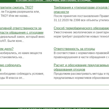
СТАТЬИ ЖУРНАЛА "ТВЕРДЫЕ БЫТОВЫЕ ОТХОДЫ"
апретили сжигать ТКО?
Требования к утилизаторам отходов 
 ли Госдума разрешила или,
опасности
 ТКО? Или же назва...
После принятия постановления Правит
31.12.2020 № 2398 все объекты утилиза
ативной ответственности за
Способ термобарического обеззараж
бласти обращения с отходами
Ужесточение экологических и санитар
норм требует разработки новых техноло
деральный закон, который внес
АП. Были конк...
еем дело?
Ответственность за отходы
азбирались, из каких веществ
В соответствии с нормативно-правовой
становились на...
правонарушения в части обращения с о
имо соблюдать
Расчет и обоснование предлагаемых
в
образования отходов
 необходимо соблюдать условия,
Продолжим рассматривать методы и п
ы III класса оп...
предлагаемых нормативов образования 