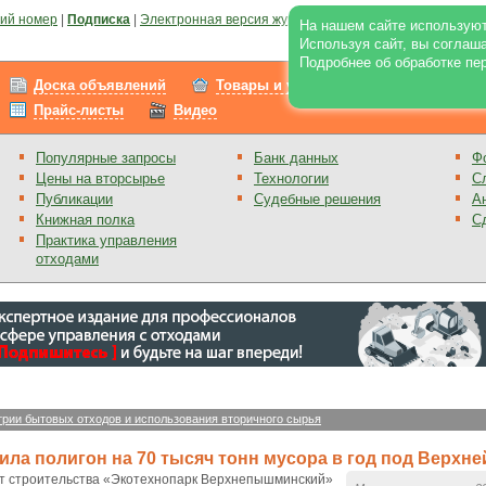
ий номер
|
Подписка
|
Электронная версия журнала
|
Отзывы
|
Реклама на по
На нашем сайте используют
Используя сайт, вы соглаш
Подробнее об обработке пе
Доска объявлений
Товары и услуги
Работа
Прайс-листы
Видео
Популярные запросы
Банк данных
Ф
Цены на вторсырье
Технологии
С
Публикации
Судебные решения
А
Книжная полка
С
Практика управления
отходами
трии бытовых отходов и использования вторичного сырья
ила полигон на 70 тысяч тонн мусора в год под Верх
кт строительства «Экотехнопарк Верхнепышминский»