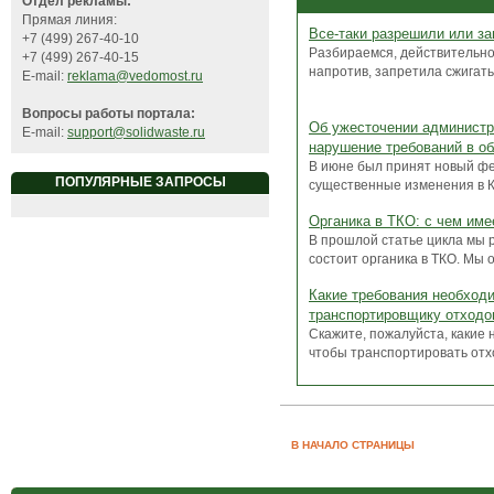
Отдел рекламы:
Прямая линия:
Все-таки разрешили или з
+7 (499) 267-40-10
Разбираемся, действительно
+7 (499) 267-40-15
напротив, запретила сжигать
E-mail:
reklama@vedomost.ru
Вопросы работы портала:
Об ужесточении администр
E-mail:
support@solidwaste.ru
нарушение требований в о
В июне был принят новый фе
ПОПУЛЯРНЫЕ ЗАПРОСЫ
существенные изменения в Ко
Органика в ТКО: с чем им
В прошлой статье цикла мы р
состоит органика в ТКО. Мы о
Какие требования необход
транспортировщику отходо
Скажите, пожалуйста, какие
чтобы транспортировать отход
В НАЧАЛО СТРАНИЦЫ