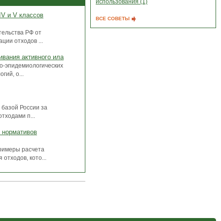
использования (1)
IV и V классов
ВСЕ СОВЕТЫ
ельства РФ от
ции отходов ...
ивания активного ила
но-эпидемиологических
гий, о...
 базой России за
тходами п...
 нормативов
римеры расчета
отходов, кото...