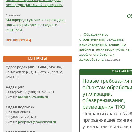
научились превращать в водород
без предварительной сортировки
Об
4 августа
Минприроды уточнило переход на
новые формы учета отходов с 1
сентября
←
Обращение со
строительными отходами:
ВСЕ НОВОСТИ
национальный стандарт по
щебню и песку вторичному из
дробленого бетона и
КОНТАКТЫ
железобетона
01.10.2025
Адрес редакции: 105066, Москва,
СТАТЬИ Ж
Токмаков пер., д. 16, стр. 2, пом. 2,
комн. 5
Новые требования 
объектам обработки
Редакция:
Телефон: +7 (499) 267-40-10
утилизации,
E-mail:
red@solidwaste.ru
обезвреживания,
размещения ТКО
Отдел подписки:
Прямая линия:
Поправки в закон № 8
+7 (499) 267-40-10
приравнявшие сжиган
E-mail:
podpiska@vedomost.ru
утилизации, вызвали 