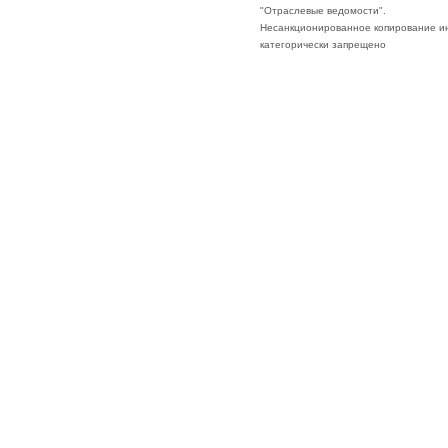
"Отраслевые ведомости".
Несанкционированное копирование ин
категорически запрещено