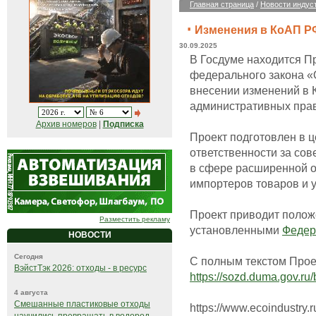
Главная страница
/
Новости индус
Изменения в КоАП РФ
30.09.2025
В Госдуме находится П
федерального закона «
внесении изменений в 
административных прав
Архив номеров
|
Подписка
Проект подготовлен в 
ответственности за с
в сфере расширенной о
импортеров товаров и у
Проект приводит поло
Разместить рекламу
установленными
Федер
НОВОСТИ
Сегодня
С полным текстом Прое
ВэйстТэк 2026: отходы - в ресурс
https://sozd.duma.gov.ru/
4 августа
Смешанные пластиковые отходы
https://www.ecoindustry.r