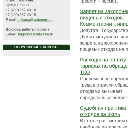
тревоги – несмот...
Отдел рекламы:
Прямая линия:
+7 (499) 267-40-10
Запрет на захороне
+7 (499) 267-40-15
пищевых отходов.
E-mail:
reklama@vedomost.ru
Комментарии к ини
Вопросы работы портала:
Депутаты Государств
E-mail:
support@solidwaste.ru
Думы выступили с ин
запрета на захоронен
ПОПУЛЯРНЫЕ ЗАПРОСЫ
пищевых отходов на по
Расходы на оплату 
тарифах на обраще
ТКО
Современное нормир
труда в отрасли обра
отходами вызывает
определенные вопросы,
Судебная практика
отходов за июль
В статье рассмотрим 
наиболее интересных