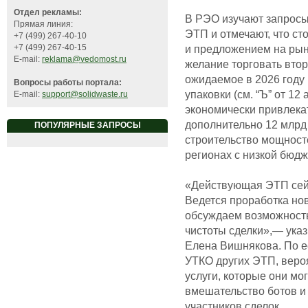
Отдел рекламы:
В РЭО изучают запросы
Прямая линия:
ЭТП и отмечают, что ст
+7 (499) 267-40-10
и предложением на рын
+7 (499) 267-40-15
E-mail:
reklama@vedomost.ru
желание торговать вто
ожидаемое в 2026 году 
Вопросы работы портала:
упаковки (см. “Ъ” от 12
E-mail:
support@solidwaste.ru
экономически привлекат
дополнительно 12 млрд
ПОПУЛЯРНЫЕ ЗАПРОСЫ
строительство мощност
регионах с низкой бюд
«Действующая ЭТП сейч
Ведется проработка но
обсуждаем возможность
чистоты сделки»,— ука
Елена Вишнякова. По е
УТКО других ЭТП, веро
услуги, которые они мо
вмешательство ботов и 
участников сделок.