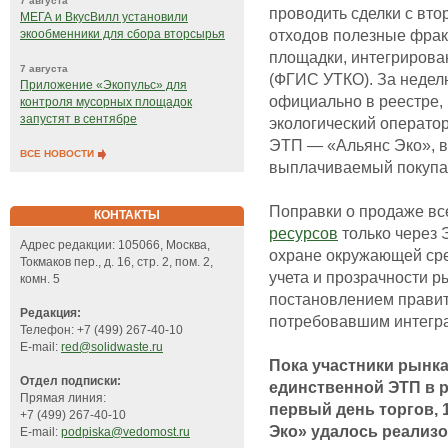
7 августа
проводить сделки с вт
МЕГА и ВкусВилл установили
отходов полезные фрак
экообменники для сбора вторсырья
площадки, интегрирова
7 августа
(ФГИС УТКО). За неделю
Приложение «Экопульс» для
официально в реестре,
контроля мусорных площадок
запустят в сентябре
экологический операто
ЭТП — «Альянс Эко», в
ВСЕ НОВОСТИ
выплачиваемый покупат
Поправки о продаже вс
КОНТАКТЫ
ресурсов
только через 
Адрес редакции: 105066, Москва,
охране окружающей сре
Токмаков пер., д. 16, стр. 2, пом. 2,
учета и прозрачности р
комн. 5
постановлением правит
Редакция:
потребовавшим интегра
Телефон: +7 (499) 267-40-10
E-mail:
red@solidwaste.ru
Пока участники рынк
Отдел подписки:
единственной ЭТП в р
Прямая линия:
первый день торгов, 
+7 (499) 267-40-10
Эко» удалось реализо
E-mail:
podpiska@vedomost.ru