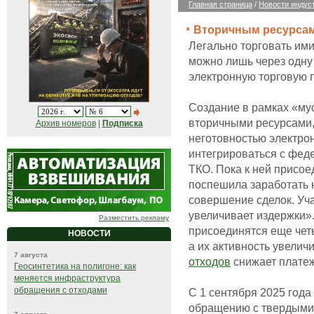
Главная страница
/
Новости индус
Вторичным ресурсам
Легально торговать ими
можно лишь через одну
электронную торговую 
Создание в рамках «му
вторичными ресурсами,
Архив номеров
|
Подписка
неготовностью электро
интегрироваться с фед
ТКО. Пока к ней присо
поспешила заработать н
совершение сделок. Уча
увеличивает издержки».
Разместить рекламу
присоединятся еще чет
НОВОСТИ
а их активность увеличи
7 августа
отходов
снижает платеж
Геосинтетика на полигоне: как
меняется инфраструктура
обращения с отходами
С 1 сентября 2025 год
обращению с твердыми