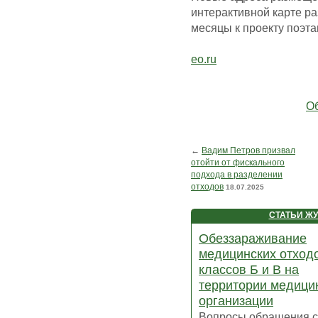
интерактивной карте р
месяцы к проекту поэта
eo.ru
Об
←
Вадим Петров призвал
отойти от фискального
подхода в разделении
отходов
18.07.2025
СТАТЬИ Ж
Обеззараживание
медицинских отход
классов Б и В на
территории медици
организации
Вопросы обращения с