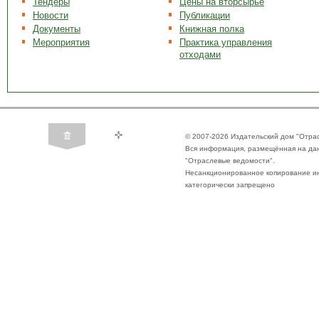
Тендеры
Цены на вторсырье
Новости
Публикации
Документы
Книжная полка
Мероприятия
Практика управления
отходами
© 2007-2026 Издательский дом "Отра
Вся информация, размещённая на да
"Отраслевые ведомости".
Несанкционированное копирование ин
категорически запрещено