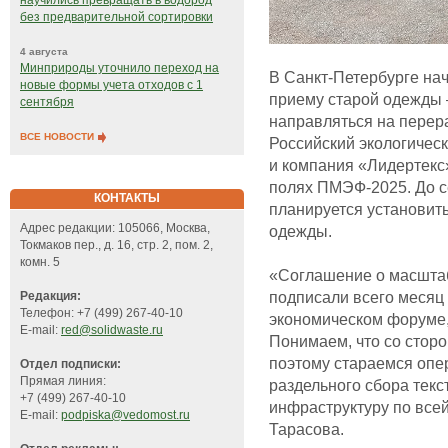
научились превращать в водород
без предварительной сортировки
4 августа
Минприроды уточнило переход на
В Санкт-Петербурге на
новые формы учета отходов с 1
приему старой одежды 
сентября
направляться на перер
ВСЕ НОВОСТИ
Российский экологическ
и компания «Лидертекс
полях ПМЭФ-2025. До с
КОНТАКТЫ
планируется установит
Адрес редакции: 105066, Москва,
одежды.
Токмаков пер., д. 16, стр. 2, пом. 2,
комн. 5
«Соглашение о масштаб
подписали всего месяц
Редакция:
Телефон: +7 (499) 267-40-10
экономическом форуме, 
E-mail:
red@solidwaste.ru
Понимаем, что со сторо
поэтому стараемся опе
Отдел подписки:
Прямая линия:
раздельного сбора тек
+7 (499) 267-40-10
инфраструктуру по все
E-mail:
podpiska@vedomost.ru
Тарасова.