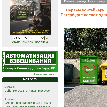
Главная страница
/
Новости индус
Первые контейнеры п
Петербурге после под
Архив номеров
|
Подписка
Разместить рекламу
НОВОСТИ
Сегодня
ВэйстТэк 2026: отходы - в ресурс
4 августа
Смешанные пластиковые отходы