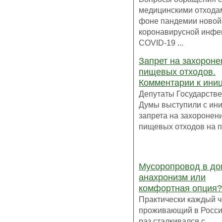
медицинскими отхода
фоне пандемии новой
коронавирусной инфе
COVID-19 ...
Запрет на захороне
пищевых отходов.
Комментарии к ини
Депутаты Государств
Думы выступили с ин
запрета на захоронен
пищевых отходов на по
Мусоропровод в до
анахронизм или
комфортная опция?
Практически каждый ч
проживающий в России
раз сталкивался с