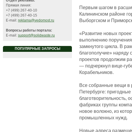
Отдел рекламы:
Прямая линия:
Первым шагом в расшир
+7 (499) 267-40-10
Калининском районе го
+7 (499) 267-40-15
Выборгском и Приморск
E-mail:
reklama@vedomost.ru
Вопросы работы портала:
«Развитие новых проек
E-mail:
support@solidwaste.ru
выполнению поручения 
замкнутого цикла. В ра
ПОПУЛЯРНЫЕ ЗАПРОСЫ
благополучие» наряду 
проектов продолжим ра
— подчеркнул вице-губ
Корабельников.
Все собранные вещи в 
Петербурге: пригодные
благотворительность, о
фабриках группы компа
новое волокно, из кото
промышленных нужд.
Новые адреса размеще