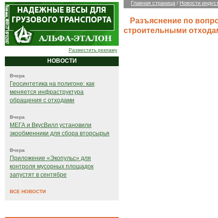
Главная страница
/
Новости индус
Разъяснение по вопр
строительными отход
Разместить рекламу
НОВОСТИ
Вчера
Геосинтетика на полигоне: как
меняется инфраструктура
обращения с отходами
Вчера
МЕГА и ВкусВилл установили
экообменники для сбора вторсырья
Вчера
Приложение «Экопульс» для
контроля мусорных площадок
запустят в сентябре
ВСЕ НОВОСТИ