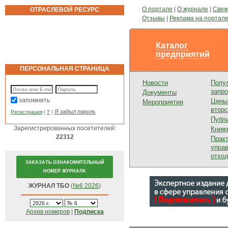
О портале
|
О журнале
|
Свеж
ОТРАСЛЕВОЙ РЕСУРС
Отзывы
|
Реклама на портал
Каталог
предприятий
ПЕРСОНАЛЬНАЯ СТРАНИЦА
Новости
Попу
запр
Документы
запомнить
Цены
Мероприятия
втор
Я забыл пароль
Регистрация
|
?
|
Публ
Зарегистрированных посетителей:
Книж
22312
Прак
упра
отхо
ЗАКАЗАТЬ ОЗНАКОМИТЕЛЬНЫЙ
НОМЕР ЖУРНАЛА
ЖУРНАЛ ТБО
(
№6 2026
)
Архив номеров
|
Подписка