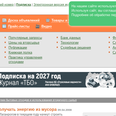
ий номер
|
Подписка
|
Электронная версия журнала
|
Отзывы
|
Реклама на по
На нашем сайте используют
Используя сайт, вы соглаш
Подробнее об обработке пе
Доска объявлений
Товары и услуги
Работа
Прайс-листы
Видео
Популярные запросы
Банк данных
Ф
Цены на вторсырье
Технологии
С
Публикации
Судебные решения
А
Книжная полка
С
Практика управления
отходами
трии бытовых отходов и использования вторичного сырья
получать энергию из мусора
09.04.2008
 Таганрогом в текущем году начнут строить