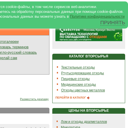
ртале
|
Реклама в журнале
|
ся cookie-файлы, в том числе сервисов веб-аналитики.
аетесь на обработку персональных данных при помощи cookie-файлов.
рсональных данных вы можете узнать в
Политике конфиденциальности
ПРИНЯТЬ
Презентации
отогалереи
ловарь терминов
нгло-русский словарь
КАТАЛОГ ВТОРСЫРЬЯ
делай сам
Текстильные отходы
Ртутьсодержащие отходы
Пищевые отходы
Медицинские отходы
Отходы цветных металлов
ПЕРЕЙТИ В КАТАЛОГ
Разместить рекламу
ЦЕНЫ НА ВТОРСЫРЬЕ
Лом и отходы драгметаллов
Макулатура