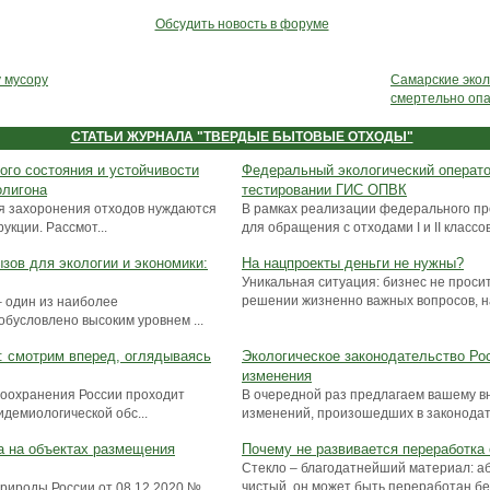
Обсудить новость в форуме
 мусору
Самарские экол
смертельно оп
СТАТЬИ ЖУРНАЛА "ТВЕРДЫЕ БЫТОВЫЕ ОТХОДЫ"
ого состояния и устойчивости
Федеральный экологический операт
олигона
тестировании ГИС ОПВК
я захоронения отходов нуждаются
В рамках реализации федерального п
укции. Рассмот...
для обращения с отходами I и II классов»
зов для экологии и экономики:
На нацпроекты деньги не нужны?
Уникальная ситуация: бизнес не просит
решении жизненно важных вопросов, на
– один из наиболее
обусловлено высоким уровнем ...
 смотрим вперед, оглядываясь
Экологическое законодательство Ро
изменения
воохранения России проходит
В очередной раз предлагаем вашему 
идемиологической обс...
изменений, произошедших в законодате
а на объектах размещения
Почему не развивается переработка 
Стекло – благодатнейший материал: а
чистый, он может быть переработан без
рироды России от 08.12.2020 №