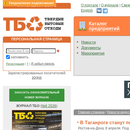
Уведомление подписчикам!
О портале
|
О журнале
|
Свеж
ОТРАСЛЕВОЙ РЕСУРС
English
Каталог
предприятий
ПЕРСОНАЛЬНАЯ СТРАНИЦА
Новости
Документы
Мероприятия
запомнить
Я забыл пароль
Регистрация
|
?
|
Зарегистрированных посетителей:
22311
ЗАКАЗАТЬ ОЗНАКОМИТЕЛЬНЫЙ
НОМЕР ЖУРНАЛА
ЖУРНАЛ ТБО
(
№6 2026
)
Главная страница
/
Новости индус
В Таганроге станут 
Ростов-на-Дону, 8 апреля. Под