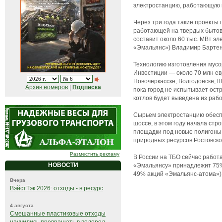
электростанцию, работающую 
Через три года такие проекты
работающей на твердых бытовы
составит около 60 тыс. МВт эл
«Эмальянс») Владимир Бартень
Технологию изготовления мусо
Инвестиции — около 70 млн евр
Новочеркасске, Волгодонске, Ш
Архив номеров
|
Подписка
пока город не испытывает остр
котлов будет выведена из раб
Сырьем электростанцию обеспе
шоссе, в этом году начала ст
площадки под новые полигоны 
природных ресурсов Ростовско
Разместить рекламу
В России на ТБО сейчас рабо
НОВОСТИ
«Эмальянсу» принадлежит 75% 
49% акций «Эмальянс-атома»). 
Вчера
ВэйстТэк 2026: отходы - в ресурс
4 августа
Смешанные пластиковые отходы