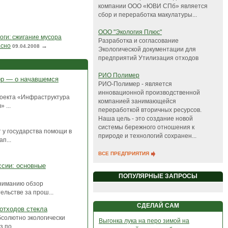
компании ООО «ЮВИ СПб» является
сбор и переработка макулатуры...
ООО "Экология Плюс"
оги: сжигание мусора
Разработка и согласование
асно
→
09.04.2008
Экологической документации для
предприятий Утилизация отходов
РИО Полимер
ор — о начавшемся
РИО-Полимер - является
инновационной производственной
роекта «Инфраструктура
компанией занимающейся
 ...
переработкой вторичных ресурсов.
Наша цель - это создание новой
системы бережного отношения к
 у государства помощи в
природе и технологий сохранен...
п...
ВСЕ ПРЕДПРИЯТИЯ
ссии: основные
ПОПУЛЯРНЫЕ ЗАПРОСЫ
вниманию обзор
льстве за прош...
СДЕЛАЙ САМ
отходов стекла
бсолютно экологически
Выгонка лука на перо зимой на
 по...