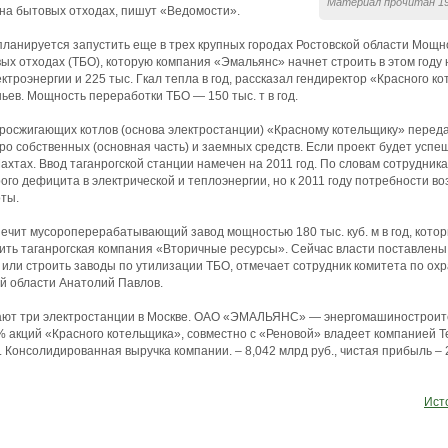
Материал прочитан 19
на бытовых отходах, пишут «Ведомости».
 планируется запустить еще в трех крупных городах Ростовской области Мощн
х отходах (ТБО), которую компания «Эмальянс» начнет строить в этом году
ектроэнергии и 225 тыс. Гкал тепла в год, рассказал гендиректор «Красного ко
ев. Мощность переработки ТБО — 150 тыс. т в год.
росжигающих котлов (основа электростанции) «Красному котельщику» переда
о собственных (основная часть) и заемных средств. Если проект будет успеш
ахтах. Ввод таганрогской станции намечен на 2011 год. По словам сотрудник
ого дефицита в электрической и теплоэнергии, но к 2011 году потребности во
оты.
чит мусороперерабатывающий завод мощностью 180 тыс. куб. м в год, котор
роить таганрогская компания «Вторичные ресурсы». Сейчас власти поставлен
или строить заводы по утилизации ТБО, отмечает сотрудник комитета по ох
й области Анатолий Павлов.
тают три электростанции в Москве. ОАО «ЭМАЛЬЯНС» — энергомашиностроит
акций «Красного котельщика», совместно с «Реновой» владеет компанией Te
Консолидированная выручка компании. – 8,042 млрд руб., чистая прибыль – 27
Исто