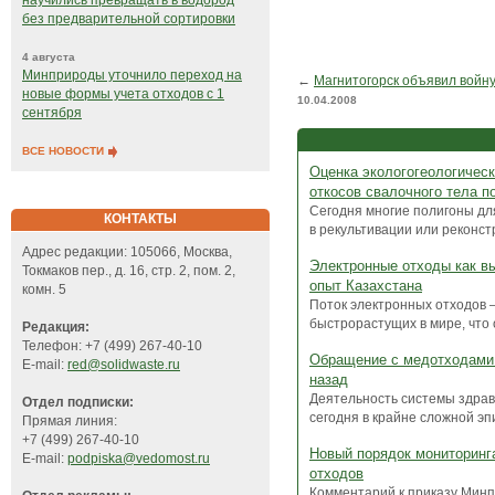
научились превращать в водород
без предварительной сортировки
4 августа
Минприроды уточнило переход на
←
Магнитогорск объявил войну
новые формы учета отходов с 1
10.04.2008
сентября
ВСЕ НОВОСТИ
Оценка экологогеологическ
откосов свалочного тела п
Сегодня многие полигоны дл
КОНТАКТЫ
в рекультивации или реконстр
Адрес редакции: 105066, Москва,
Электронные отходы как вы
Токмаков пер., д. 16, стр. 2, пом. 2,
опыт Казахстана
комн. 5
Поток электронных отходов 
быстрорастущих в мире, что 
Редакция:
Телефон: +7 (499) 267-40-10
Обращение с медотходами:
E-mail:
red@solidwaste.ru
назад
Деятельность системы здра
Отдел подписки:
сегодня в крайне сложной эп
Прямая линия:
+7 (499) 267-40-10
Новый порядок мониторинг
E-mail:
podpiska@vedomost.ru
отходов
Комментарий к приказу Минп