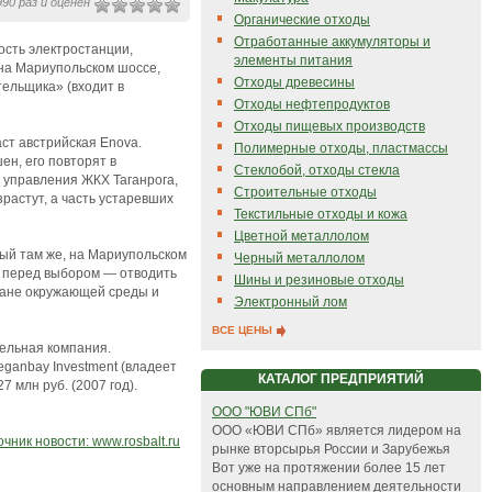
90 раз и оценен
Органические отходы
Отработанные аккумуляторы и
ость электростанции,
элементы питания
 на Мариупольском шоссе,
Отходы древесины
тельщика» (входит в
Отходы нефтепродуктов
Отходы пищевых производств
ст австрийская Enova.
Полимерные отходы, пластмассы
ен, его повторят в
Стеклобой, отходы стекла
а управления ЖКХ Таганрога,
Строительные отходы
зрастут, а часть устаревших
Текстильные отходы и кожа
Цветной металлолом
ый там же, на Мариупольском
Черный металлолом
ы перед выбором — отводить
Шины и резиновые отходы
ране окружающей среды и
Электронный лом
ВСЕ ЦЕНЫ
ельная компания.
ganbay Investment (владеет
КАТАЛОГ ПРЕДПРИЯТИЙ
 млн руб. (2007 год).
ООО "ЮВИ СПб"
ООО «ЮВИ СПб» является лидером на
чник новости: www.rosbalt.ru
рынке вторсырья России и Зарубежья
Вот уже на протяжении более 15 лет
основным направлением деятельности