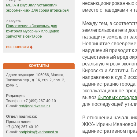
7 августа
несанкционированных с
МЕГА и ВкусВилл установили
вместе с паводками и т
экообменники для сбора вторсырья
7 августа
Между тем, в соответс
Приложение «Экопульс» для
землепользователи до
контроля мусорных площадок
на защиту земель от за
запустят в сентябре
Непринятие своевреме
ВСЕ НОВОСТИ
нарушений приводит к 
существенный вред окр
реальную угрозу эколог
КОНТАКТЫ
Кировска и Апатиты. В 
Адрес редакции: 105066, Москва,
направлено в суд 2 иск
Токмаков пер., д. 16, стр. 2, пом. 2,
администрацию города 
комн. 5
эксплуатационное пред
Редакция:
вывоз
бытовых отходо
Телефон: +7 (499) 267-40-10
для последующей утили
E-mail:
red@solidwaste.ru
Отдел подписки:
В отношении начальник
Прямая линия:
ЖКУ» Ирины Ивановой п
+7 (499) 267-40-10
административном пра
E-mail:
podpiska@vedomost.ru