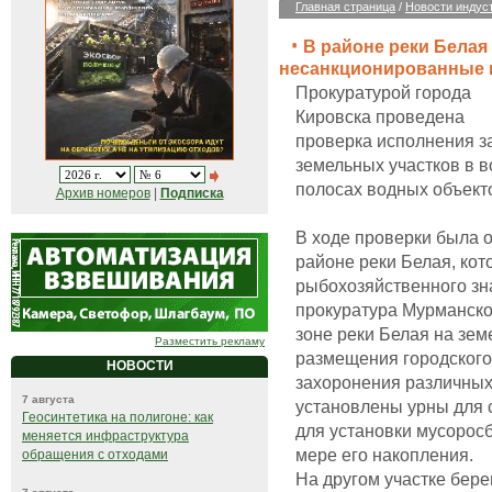
Главная страница
/
Новости индус
В районе реки Белая
несанкционированные 
Прокуратурой города
Кировска проведена
проверка исполнения з
земельных участков в 
полосах водных объект
Архив номеров
|
Подписка
В ходе проверки была 
районе реки Белая, кот
рыбохозяйственного зна
прокуратура Мурманской
зоне реки Белая на зем
Разместить рекламу
размещения городского
НОВОСТИ
захоронения различных
7 августа
установлены урны для
Геосинтетика на полигоне: как
для установки мусорос
меняется инфраструктура
мере его накопления.
обращения с отходами
На другом участке бер