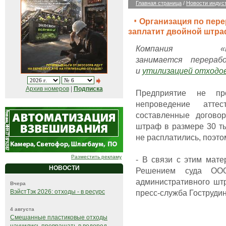
Главная страница
/
Новости индус
Организация по пере
заплатит двойной штр
Компания «В
занимается перераб
и
утилизацией отходо
Архив номеров
|
Подписка
Предприятие не пр
непроведение атте
составленные догово
штраф в размере 30 т
не расплатились, поэто
Разместить рекламу
- В связи с этим мат
НОВОСТИ
Решением суда ОО
административного шт
Вчера
пресс-служба Гострудин
ВэйстТэк 2026: отходы - в ресурс
4 августа
Смешанные пластиковые отходы