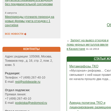
научились превращать в водород
без предварительной сортировки
4 августа
Минприроды уточнило переход на
новые формы учета отходов с 1
Об
сентября
ВСЕ НОВОСТИ
←
Запрет на вывоз отходов и
лома черных металлов ввели
в Казахстане
КОНТАКТЫ
11.12.2013
Адрес редакции: 105066, Москва,
СТАТЬИ Ж
Токмаков пер., д. 16, стр. 2, пом. 2,
комн. 5
Метаморфозы ТКО
«Мусорная» реформа… Скол
Редакция:
связывает с ней наше правит
Телефон: +7 (499) 267-40-10
ее начала прошло два года...
E-mail:
red@solidwaste.ru
Отдел подписки:
Прямая линия:
+7 (499) 267-40-10
Аренда полигона ТКО и
E-mail:
podpiska@vedomost.ru
лицензирование размещени