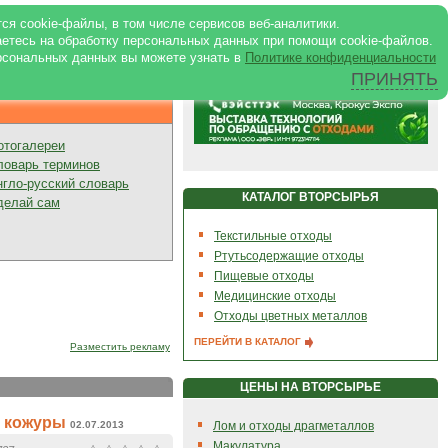
ртале
|
Реклама в журнале
|
ся cookie-файлы, в том числе сервисов веб-аналитики.
аетесь на обработку персональных данных при помощи cookie-файлов.
рсональных данных вы можете узнать в
Политике конфиденциальности
ПРИНЯТЬ
Презентации
отогалереи
ловарь терминов
нгло-русский словарь
КАТАЛОГ ВТОРСЫРЬЯ
делай сам
Текстильные отходы
Ртутьсодержащие отходы
Пищевые отходы
Медицинские отходы
Отходы цветных металлов
ПЕРЕЙТИ В КАТАЛОГ
Разместить рекламу
ЦЕНЫ НА ВТОРСЫРЬЕ
й кожуры
02.07.2013
Лом и отходы драгметаллов
Макулатура