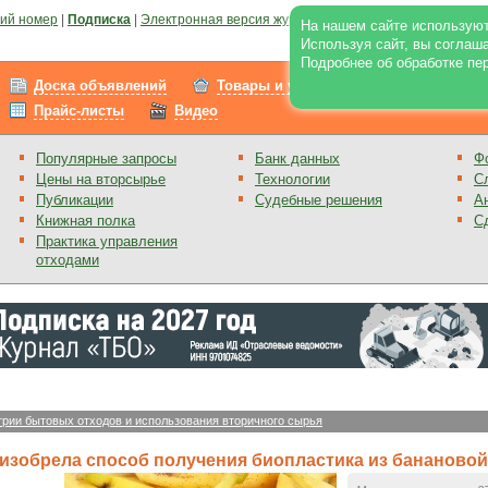
ий номер
|
Подписка
|
Электронная версия журнала
|
Отзывы
|
Реклама на по
На нашем сайте используют
Используя сайт, вы соглаш
Подробнее об обработке пе
Доска объявлений
Товары и услуги
Работа
Прайс-листы
Видео
Популярные запросы
Банк данных
Ф
Цены на вторсырье
Технологии
С
Публикации
Судебные решения
А
Книжная полка
С
Практика управления
отходами
трии бытовых отходов и использования вторичного сырья
 изобрела способ получения биопластика из бананово