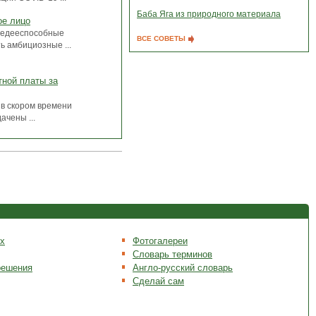
Баба Яга из природного материала
ое лицо
 недееспособные
ВСЕ СОВЕТЫ
ь амбициозные ...
ной платы за
, в скором времени
ачены ...
х
Фотогалереи
Словарь терминов
решения
Англо-русский словарь
Сделай сам