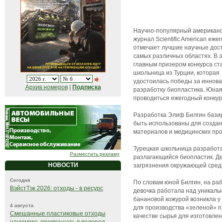
Научно-популярный американ
журнал Scientific American еже
отмечает лучшие научные дос
самых различных областях. В э
главным призером конкурса ст
школьница из Турции, которая
удостоилась победы за иннов
Архив номеров
|
Подписка
разработку биопластика. Юная
проводиться ежегодный конкурс
Разработка Элиф Билгин базир
быть использованы для создан
материалов и медицинских про
Турецкая школьница разработа
Разместить рекламу
разлагающийся биопластик. Де
НОВОСТИ
загрязнения окружающей сред
Сегодня
По словам юной Билгин, на ра
ВэйстТэк 2026: отходы - в ресурс
девочка работала над уникаль
банановой кожурой возникла у 
4 августа
для производства «зеленой» п
Смешанные пластиковые отходы
качестве сырья для изготовле