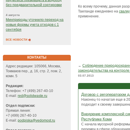
научились превращать в водород
без предварительной сортировки
Ко всему прочему, данная ра
Таиланде ежедневно на
свалку
4 августа
применение.
Минприроды уточнило переход на
новые формы учета отходов с 1
сентября
ВСЕ НОВОСТИ
КОНТАКТЫ
←
Соблюдение природоохранн
Адрес редакции: 105066, Москва,
законодательства на контроле
Токмаков пер., д. 16, стр. 2, пом. 2,
03.07.2013
комн. 5
Редакция:
Телефон: +7 (499) 267-40-10
Договор с регоператором 
E-mail:
red@solidwaste.ru
Наконец-то начатая еще в 2
подходит к своему завершению
Отдел подписки:
Прямая линия:
Внедрение комплексной си
+7 (499) 267-40-10
Республике Коми
E-mail:
podpiska@vedomost.ru
С начала мусорной реформы 
перемен в сфере обращения 