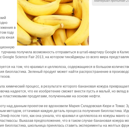
Материал прочитан 27
ский
годно
тижения в
том году
ала юная
ационную
 турчанка получила возможность отправиться в штаб-квартиру Google в Кали
 Google Science Fair 2013, на котором тинэйджеры со всего мира представля
уется на том, что крахмал и целлюлоза, содержащиеся в большом количестве
ия биопластика. Зеленый продукт может найти распространение в производ
тезов.
ла химический процесс, в результате которого банановая кожура превращае
вочка надеется, что ее изобретение сможет внести пусть и малый, но вклад
ы пластиковыми продуктами, полученными на основе нефти.
боту над данным проектом ее вдохновили Мария Складовская-Кюри и Томас Эд
ным методом, оттачивая каждую деталь процесса получения биопластика. Ид
Элиф после того, как она узнала, что крахмал и целлюлоза из кожуры манго
ластмассы. Выказав предположение, что в таком случае банановая кожура мо
ния биопластика, школьница принялась ставить эксперименты на желтых фрук