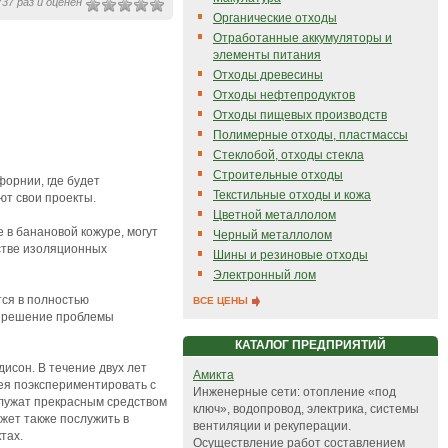
37 раз и оценен
Органические отходы
Отработанные аккумуляторы и
элементы питания
Отходы древесины
Отходы нефтепродуктов
Отходы пищевых производств
Полимерные отходы, пластмассы
Стеклобой, отходы стекла
Строительные отходы
форнии, где будет
Текстильные отходы и кожа
ют свои проекты.
Цветной металлолом
 в банановой кожуре, могут
Черный металлолом
стве изоляционных
Шины и резиновые отходы
Электронный лом
тся в полностью
ВСЕ ЦЕНЫ
 в решение проблемы
КАТАЛОГ ПРЕДПРИЯТИЙ
исон. В течение двух лет
Амикта
ея поэкспериментировать с
Инженерные сети: отопление «под
 служат прекрасным средством
ключ», водопровод, электрика, системы
жет также послужить в
вентиляции и рекуперации.
тах.
Осуществление работ составлением