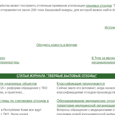
зработка может послужить отличным примером утилизации
пищевых отходов
. 
отправляется около 200 тонн банановой кожуры, для которой можно найти 
Источн
Обсудить новость в форуме
ого
В Туле за меся
 прокуратуры
несанкциониро
СТАТЬИ ЖУРНАЛА "ТВЕРДЫЕ БЫТОВЫЕ ОТХОДЫ"
для удаленных объектов
Классификация продолжается
016 г. реформа обращения с ТКО
Сейчас мало кто вспомнит, когда начал
, и практичес...
классификациями отходов производства 
стемы по сортировке отходов в
Обеззараживание медицинских отход
территории медицинской организаци
в Республике Коми все ждут
Вопросы обращения с медицинскими о
с ТКО. Люди надея...
пандемии новой коронавирусной инфекц