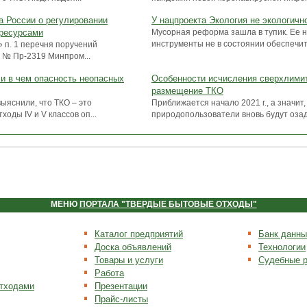
а России о регулировании
У нацпроекта Экология не экологичн
ресурсами
Мусорная реформа зашла в тупик. Ее
инструменты не в состоянии обеспечит
» п. 1 перечня поручений
7 № Пр-2319 Минпром...
ли в чем опасность неопасных
Особенности исчисления сверхлимит
размещение ТКО
ыяснили, что ТКО – это
Приближается начало 2021 г., а значит
оды IV и V классов оп...
природопользователи вновь будут озад
МЕНЮ
ПОРТАЛА "ТВЕРДЫЕ БЫТОВЫЕ ОТХОДЫ"
Каталог предприятий
Банк данны
Доска объявлений
Технологии
Товары и услуги
Судебные 
Работа
отходами
Презентации
Прайс-листы