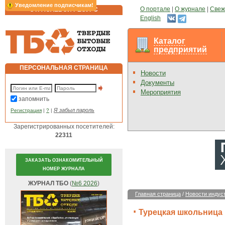
Уведомление подписчикам!
О портале
|
О журнале
|
Свеж
ОТРАСЛЕВОЙ РЕСУРС
English
Каталог
предприятий
ПЕРСОНАЛЬНАЯ СТРАНИЦА
Новости
Документы
Мероприятия
запомнить
Я забыл пароль
Регистрация
|
?
|
Зарегистрированных посетителей:
22311
ЗАКАЗАТЬ ОЗНАКОМИТЕЛЬНЫЙ
НОМЕР ЖУРНАЛА
ЖУРНАЛ ТБО
(
№6 2026
)
Главная страница
/
Новости индус
Турецкая школьница