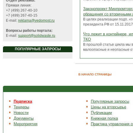
Отдел рекламы:
Прямая линия:
Законопроект Минпромторг
+7 (499) 267-40-10
обращения со вторичными 
+7 (499) 267-40-15
В целях реализации подп. «г
E-mail:
reklama@vedomost.ru
президента РФ от 15.11.201
Вопросы работы портала:
Что лежит в контейнере, и
E-mail:
support@solidwaste.ru
ТКО
В прошлой статье цикла мы в
ПОПУЛЯРНЫЕ ЗАПРОСЫ
малоопасные и неопасные отх
В НАЧАЛО СТРАНИЦЫ
Подписка
Популярные запросы
Тендеры
Цены на вторсырье
Новости
Публикации
Документы
Книжная полка
Мероприятия
Практика управления 