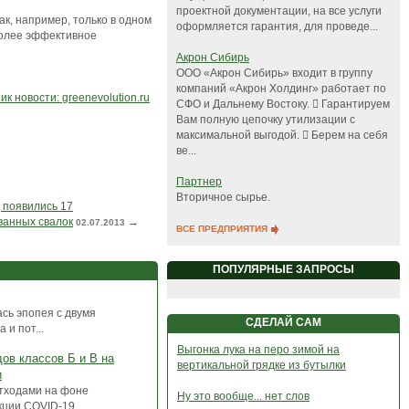
проектной документации, на все услуги
Так, например, только в одном
оформляется гарантия, для проведе...
более эффективное
Акрон Сибирь
ООО «Акрон Сибирь» входит в группу
компаний «Акрон Холдинг» работает по
ик новости: greenevolution.ru
СФО и Дальнему Востоку.  Гарантируем
Вам полную цепочку утилизации с
максимальной выгодой.  Берем на себя
ве...
Партнер
Вторичное сырье.
ц появились 17
ванных свалок
→
02.07.2013
ВСЕ ПРЕДПРИЯТИЯ
ПОПУЛЯРНЫЕ ЗАПРОСЫ
ась эпопея с двумя
СДЕЛАЙ САМ
и пот...
Выгонка лука на перо зимой на
ов классов Б и В на
вертикальной грядке из бутылки
и
тходами на фоне
Ну это вообще... нет слов
ии COVID-19 ...