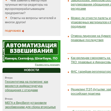
Законопроект Минпромторга
Чем заменить импортные
регулировании обращения 
чугунные мотор-редукторы на
ресурсами
мусороперерабатывающем
предприятии?
Ответы на вопросы читателей и
Можно ли отнести палеты и
многое другое!
упаковочных материалов к 
продукции
ПОДРОБНЕЕ
Отмена лицензии на бумаге
правовые последствия
Как юрлицам сэкономить на 
ТКО: правовые и финансов
Разместить рекламу
НОВОСТИ
ФАС тарифам регоператор
Вчера
Геосинтетика на полигоне: как
меняется инфраструктура
Рециклинг ПЭТ-бутылки: за
обращения с отходами
российская практика
Вчера
МЕГА и ВкусВилл установили
экообменники для сбора вторсырья