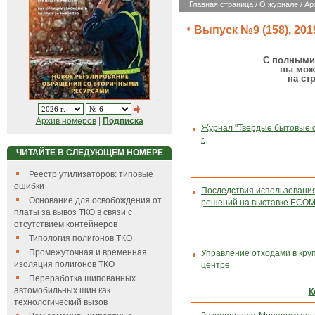
Главная страница
/
О журнале
/
Ар
Выпуск №9 (158), 2019
С полными 
вы мож
на ст
Архив номеров
|
Подписка
Журнал "Твердые бытовые 
г.
ЧИТАЙТЕ В СЛЕДУЮЩЕМ НОМЕРЕ
Реестр утилизаторов: типовые
ошибки
Последствия использования
Основание для освобождения от
решений на выставке ECO
платы за вывоз ТКО в связи с
отсутствием контейнеров
Типология полигонов ТКО
Промежуточная и временная
Управление отходами в кру
изоляция полигонов ТКО
центре
Переработка шипованных
автомобильных шин как
К
технологический вызов