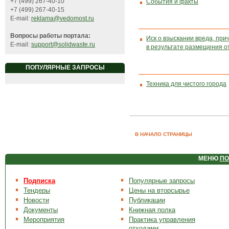
+7 (499) 267-40-10
События и факты
+7 (499) 267-40-15
E-mail:
reklama@vedomost.ru
Вопросы работы портала:
Иск о взыскании вреда, при
E-mail:
support@solidwaste.ru
в результате размещения о
ПОПУЛЯРНЫЕ ЗАПРОСЫ
Техника для чистого города
В НАЧАЛО СТРАНИЦЫ
МЕНЮ
ПО
Подписка
Популярные запросы
Тендеры
Цены на вторсырье
Новости
Публикации
Документы
Книжная полка
Мероприятия
Практика управления
отходами