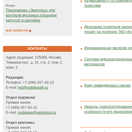
«Бумаговорот» по принципу
логистики
Вчера
Приложение «Экопульс» для
контроля мусорных площадок
запустят в сентябре
Дегазация полигонов захор
ВСЕ НОВОСТИ
проект на полигоне ТКО «К
Инновационная экология дл
КОНТАКТЫ
Адрес редакции: 105066, Москва,
Система гидроизоляционны
Токмаков пер., д. 16, стр. 2, пом. 2,
материалов
комн. 5
Редакция:
Телефон: +7 (499) 267-40-10
Кому ликвидировать свалки
E-mail:
red@solidwaste.ru
Отдел подписки:
Прямая линия:
Нюансы транспортирования
+7 (499) 267-40-10
особенности его лицензиро
E-mail:
podpiska@vedomost.ru
Отдел рекламы:
Прямая линия: