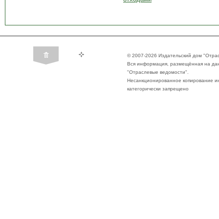
© 2007-2026 Издательский дом "Отра
Вся информация, размещённая на да
"Отраслевые ведомости".
Несанкционированное копирование ин
категорически запрещено