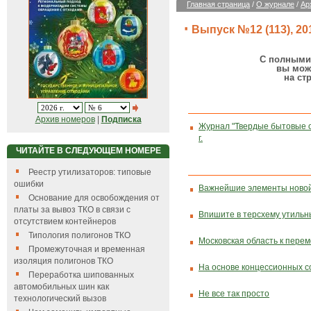
Главная страница
/
О журнале
/
Ар
Выпуск №12 (113), 201
С полными 
вы мож
на ст
Архив номеров
|
Подписка
Журнал "Твердые бытовые 
г.
ЧИТАЙТЕ В СЛЕДУЮЩЕМ НОМЕРЕ
Реестр утилизаторов: типовые
ошибки
Важнейшие элементы ново
Основание для освобождения от
платы за вывоз ТКО в связи с
Впишите в терсхему утиль
отсутствием контейнеров
Типология полигонов ТКО
Московская область к перем
Промежуточная и временная
изоляция полигонов ТКО
На основе концессионных 
Переработка шипованных
автомобильных шин как
Не все так просто
технологический вызов