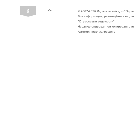
© 2007-2026 Издательский дом "Отра
Вся информация, размещённая на да
"Отраслевые ведомости".
Несанкционированное копирование ин
категорически запрещено