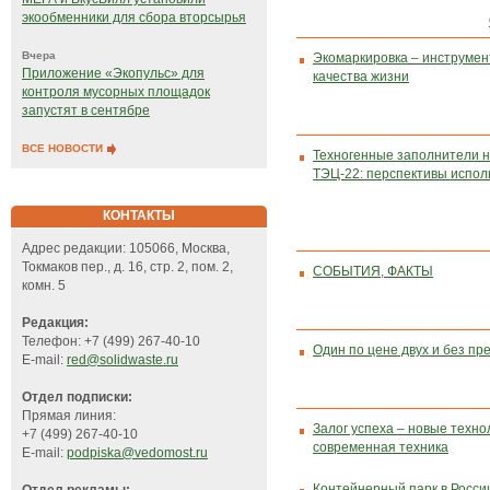
экообменники для сбора вторсырья
Вчера
Экомаркировка – инструме
Приложение «Экопульс» для
качества жизни
контроля мусорных площадок
запустят в сентябре
ВСЕ НОВОСТИ
Техногенные заполнители 
ТЭЦ-22: перспективы испол
КОНТАКТЫ
Адрес редакции: 105066, Москва,
Токмаков пер., д. 16, стр. 2, пом. 2,
СОБЫТИЯ, ФАКТЫ
комн. 5
Редакция:
Телефон: +7 (499) 267-40-10
Один по цене двух и без пр
E-mail:
red@solidwaste.ru
Отдел подписки:
Прямая линия:
Залог успеха – новые техно
+7 (499) 267-40-10
современная техника
E-mail:
podpiska@vedomost.ru
Контейнерный парк в России,