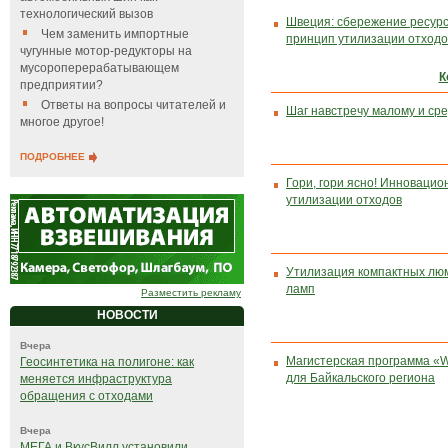
технологический вызов
Швеция: сбережение ресурс
Чем заменить импортные
принцип утилизации отходо
чугунные мотор-редукторы на
мусороперерабатывающем
К
предприятии?
Ответы на вопросы читателей и
Шаг навстречу малому и ср
многое другое!
ПОДРОБНЕЕ
Гори, гори ясно! Инноваци
утилизации отходов
Утилизация компактных лю
ламп
Разместить рекламу
НОВОСТИ
Вчера
Магистерская программа «
Геосинтетика на полигоне: как
для Байкальского региона
меняется инфраструктура
обращения с отходами
Вчера
МЕГА и ВкусВилл установили