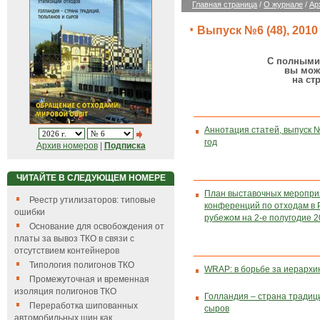
Главная страница
/
О журнале
/
Ар
Выпуск №6 (48), 2010 
С полными 
вы мож
на ст
Аннотация статей, выпуск №
год
Архив номеров
|
Подписка
ЧИТАЙТЕ В СЛЕДУЮЩЕМ НОМЕРЕ
План выставочных меропри
Реестр утилизаторов: типовые
конференций по отходам в Р
ошибки
рубежом на 2-е полугодие 20
Основание для освобождения от
платы за вывоз ТКО в связи с
отсутствием контейнеров
Типология полигонов ТКО
WRAP: в борьбе за иерархи
Промежуточная и временная
изоляция полигонов ТКО
Голландия – страна традиц
Переработка шипованных
сыров
автомобильных шин как