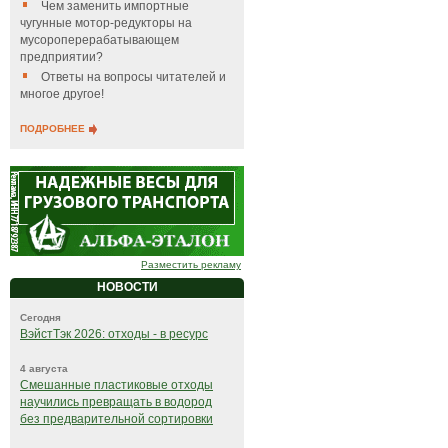
Чем заменить импортные
чугунные мотор-редукторы на
мусороперерабатывающем
предприятии?
Ответы на вопросы читателей и
многое другое!
ПОДРОБНЕЕ
Разместить рекламу
НОВОСТИ
Сегодня
ВэйстТэк 2026: отходы - в ресурс
4 августа
Смешанные пластиковые отходы
научились превращать в водород
без предварительной сортировки