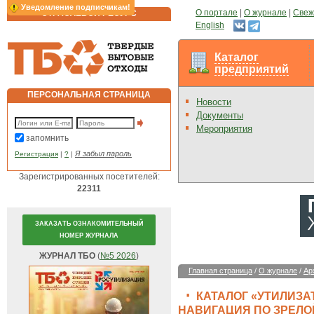
Уведомление подписчикам!
О портале
|
О журнале
|
Свеж
ОТРАСЛЕВОЙ РЕСУРС
English
Каталог
предприятий
ПЕРСОНАЛЬНАЯ СТРАНИЦА
Новости
Документы
Мероприятия
запомнить
Я забыл пароль
Регистрация
|
?
|
Зарегистрированных посетителей:
22311
ЗАКАЗАТЬ ОЗНАКОМИТЕЛЬНЫЙ
НОМЕР ЖУРНАЛА
ЖУРНАЛ ТБО
(
№5 2026
)
Главная страница
/
О журнале
/
Ар
КАТАЛОГ «УТИЛИЗА
НАВИГАЦИЯ ПО ЗРЕЛО