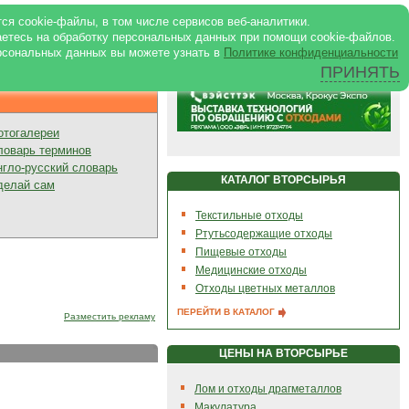
ртале
|
Реклама в журнале
|
ся cookie-файлы, в том числе сервисов веб-аналитики.
аетесь на обработку персональных данных при помощи cookie-файлов.
рсональных данных вы можете узнать в
Политике конфиденциальности
ПРИНЯТЬ
Презентации
отогалереи
ловарь терминов
нгло-русский словарь
КАТАЛОГ ВТОРСЫРЬЯ
делай сам
Текстильные отходы
Ртутьсодержащие отходы
Пищевые отходы
Медицинские отходы
Отходы цветных металлов
ПЕРЕЙТИ В КАТАЛОГ
Разместить рекламу
ЦЕНЫ НА ВТОРСЫРЬЕ
Лом и отходы драгметаллов
Макулатура