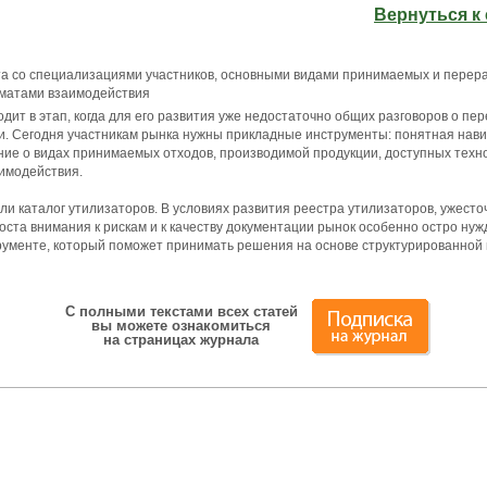
Вернуться к
та со специализациями участников, основными видами принимаемых и перер
рматами взаимодействия
одит в этап, когда для его развития уже недостаточно общих разговоров о пе
ти. Сегодня участникам рынка нужны прикладные инструменты: понятная нав
ние о видах принимаемых отходов, производимой продукции, доступных техн
имодействия.
и каталог утилизаторов. В условиях развития реестра утилизаторов, ужесто
ста внимания к рискам и к качеству документации рынок особенно остро нуж
трументе, который поможет принимать решения на основе структурированной
С полными текстами всех статей
вы можете ознакомиться
на страницах журнала