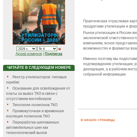
Практическая отраслевая кар
продуктами утилизации и фо
Рынок утилизации в России вх
экологической ответственнос
компаниям, ясное представле
возможностях и форматах вза
Архив номеров
|
Подписка
Именно поэтому мы подготовил
подтверждению утилизации, ро
ЧИТАЙТЕ В СЛЕДУЮЩЕМ НОМЕРЕ
декларации, а в рабочем инс
собранной информации.
Реестр утилизаторов: типовые
ошибки
Основание для освобождения от
платы за вывоз ТКО в связи с
отсутствием контейнеров
Типология полигонов ТКО
Промежуточная и временная
изоляция полигонов ТКО
В НАЧАЛО СТРАНИЦЫ
Переработка шипованных
автомобильных шин как
технологический вызов