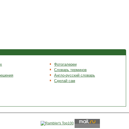
х
Фотогалереи
Словарь терминов
решения
Англо-русский словарь
Сделай сам