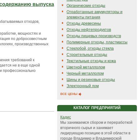
 содержанию выпуска
Органические отходы
Отработанные аккумуляторы и
элементы питания
абатываемых отходов,
Отходы древесины
Отходы нефтепродуктов
реработке, мощностях и
Отходы пищевых производств
игация по добросовестным
Полимерные отходы, пластмассы
ологиях, производственных
Стеклобой, отходы стекла
Строительные отходы
чения требований к
Текстильные отходы и кожа
дается не в еще одной
Цветной металлолом
 и профессионально
Черный металлолом
Шины и резиновые отходы
Электронный лом
ВСЕ ЦЕНЫ
КАТАЛОГ ПРЕДПРИЯТИЙ
Кадис
Мы занимаемся сбором и переработкой
вторичного сырья и занимает
лидирующую позицию в этой области в
городе Владимир и Владимирской