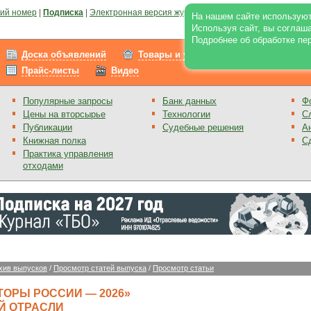
ий номер
|
Подписка
|
Электронная версия журнала
|
Отзывы
|
Реклама на по
На нашем сайте используют
Используя сайт, вы соглаш
Подробнее об обработке пе
Доска объявлений
Товары и услуги
Работа
Прайс-листы
Видео
Популярные запросы
Банк данных
Ф
Цены на вторсырье
Технологии
С
Публикации
Судебные решения
А
Книжная полка
С
Практика управления
отходами
хив выпусков
/
Просмотр статей выпуска
/
Просмотр статьи
ТОРЫ РОССИИ — 2026»
Й ОТРАСЛИ