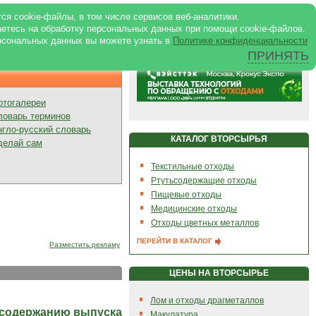
ртале
|
Реклама в журнале
|
ся cookie-файлы, в том числе сервисов веб-аналитики.
аетесь на обработку персональных данных при помощи cookie-файлов.
рсональных данных вы можете узнать в
Политике конфиденциальности
ПРИНЯТЬ
Презентации
отогалереи
ловарь терминов
нгло-русский словарь
КАТАЛОГ ВТОРСЫРЬЯ
делай сам
Текстильные отходы
Ртутьсодержащие отходы
Пищевые отходы
Медицинские отходы
Отходы цветных металлов
ПЕРЕЙТИ В КАТАЛОГ
Разместить рекламу
ЦЕНЫ НА ВТОРСЫРЬЕ
Лом и отходы драгметаллов
 содержанию выпуска
Макулатура