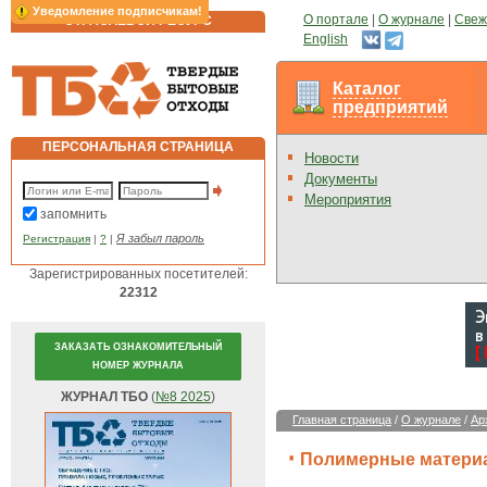
Уведомление подписчикам!
О портале
|
О журнале
|
Свеж
ОТРАСЛЕВОЙ РЕСУРС
English
Каталог
предприятий
ПЕРСОНАЛЬНАЯ СТРАНИЦА
Новости
Документы
Мероприятия
запомнить
Я забыл пароль
Регистрация
|
?
|
Зарегистрированных посетителей:
22312
ЗАКАЗАТЬ ОЗНАКОМИТЕЛЬНЫЙ
НОМЕР ЖУРНАЛА
ЖУРНАЛ ТБО
(
№8 2025
)
Главная страница
/
О журнале
/
Ар
Полимерные материа