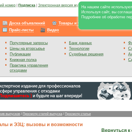
ий номер
|
Подписка
|
Электронная версия журнала
|
Отзывы
|
Реклама на по
На нашем сайте используют
Используя сайт, вы соглаш
Подробнее об обработке пе
Доска объявлений
Товары и услуги
Работа
Прайс-листы
Видео
Популярные запросы
Банк данных
Ф
Цены на вторсырье
Технологии
С
Публикации
Судебные решения
А
Книжная полка
С
Практика управления
отходами
хив выпусков
/
Просмотр статей выпуска
/
Просмотр статьи
лы и ЭЗЦ: вызовы и возможности
Вернуться к