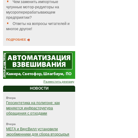
Чем заменить импортные
чугунные мотор-редукторы на
мусороперерабатывающем
предприятии?
Ответы на вопросы читателей и
многое другое!
ПОДРОБНЕЕ
Разместить рекламу
НОВОСТИ
Вчера
Геосинтетика на полигоне: как
меняется инфраструктура
обращения с отходами
Вчера
МЕГА и ВкусВилл установили
экообменники для сбора вторсырья