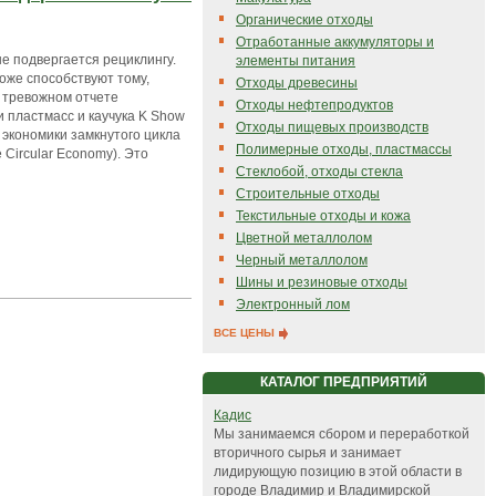
Органические отходы
Отработанные аккумуляторы и
е подвергается рециклингу.
элементы питания
оже способствуют тому,
Отходы древесины
 тревожном отчете
Отходы нефтепродуктов
и пластмасс и каучука K Show
Отходы пищевых производств
и экономики замкнутого цикла
Полимерные отходы, пластмассы
Circular Economy). Это
Стеклобой, отходы стекла
Строительные отходы
Текстильные отходы и кожа
Цветной металлолом
Черный металлолом
Шины и резиновые отходы
Электронный лом
ВСЕ ЦЕНЫ
КАТАЛОГ ПРЕДПРИЯТИЙ
Кадис
Мы занимаемся сбором и переработкой
вторичного сырья и занимает
лидирующую позицию в этой области в
городе Владимир и Владимирской