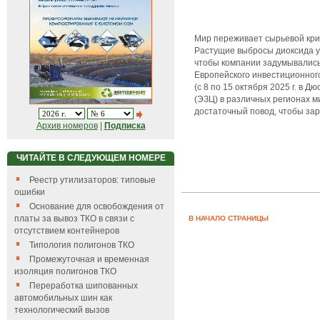
Мир переживает сырьевой криз
Растущие выбросы диоксида у
чтобы компании задумывались
Европейского инвестиционного
(с 8 по 15 октября 2025 г. в 
(ЭЗЦ) в различных регионах м
достаточный повод, чтобы зар
Архив номеров
|
Подписка
ЧИТАЙТЕ В СЛЕДУЮЩЕМ НОМЕРЕ
Реестр утилизаторов: типовые
ошибки
Основание для освобождения от
платы за вывоз ТКО в связи с
В НАЧАЛО СТРАНИЦЫ
отсутствием контейнеров
Типология полигонов ТКО
Промежуточная и временная
изоляция полигонов ТКО
Переработка шипованных
автомобильных шин как
технологический вызов