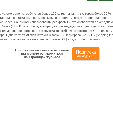
ис: ежегодно потребляется более 100 млрд т сырья, из которых более 90 % н
глерода, волатильные цены на сырье и геополитическая неопределенность т
 о более экономном использовании ресурсов. Об этом говорится в очередном
 банка (EIB). В свою очередь, в преддверии ведущей международной выставк
Дюссельдорфе) ее пресс-центр выпустил краткий обзор состояния дел в област
ира. Одна из трех ключевых тем выставки – «Формирование ЭЗЦ» (Shaping the 
анее пролить свет на текущее состояние ЭЗЦ в индустрии пластмасс.
С полными текстами всех статей
вы можете ознакомиться
на страницах журнала