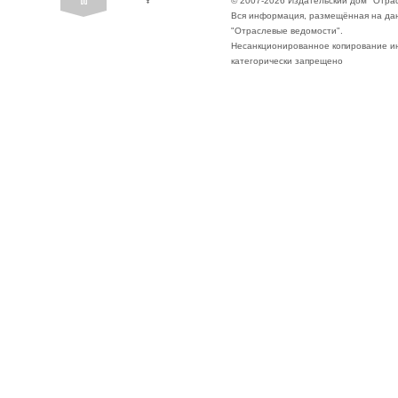
© 2007-2026 Издательский дом "Отра
Вся информация, размещённая на да
"Отраслевые ведомости".
Несанкционированное копирование ин
категорически запрещено