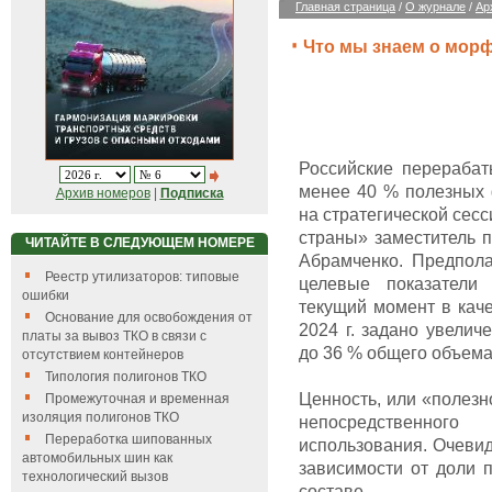
Главная страница
/
О журнале
/
Ар
Что мы знаем о мор
Российские перераба
менее 40 % полезных 
Архив номеров
|
Подписка
на стратегической сес
страны» заместитель 
ЧИТАЙТЕ В СЛЕДУЮЩЕМ НОМЕРЕ
Абрамченко. Предпола
Реестр утилизаторов: типовые
целевые показатели
ошибки
текущий момент в каче
Основание для освобождения от
2024 г. задано увелич
платы за вывоз ТКО в связи с
до 36 % общего объем
отсутствием контейнеров
Типология полигонов ТКО
Ценность, или «полезн
Промежуточная и временная
изоляция полигонов ТКО
непосредственного
Переработка шипованных
использования. Очевид
автомобильных шин как
зависимости от доли 
технологический вызов
составе.