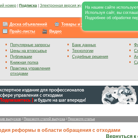
ий номер
|
Подписка
|
Электронная версия журнала
|
Отзывы
|
Реклама на по
На нашем сайте используют
Используя сайт, вы соглаш
Подробнее об обработке пе
Доска объявлений
Товары и услуги
Работа
Прайс-листы
Видео
Популярные запросы
Банк данных
Ф
Цены на вторсырье
Технологии
С
Публикации
Судебные решения
А
Книжная полка
С
Практика управления
отходами
хив выпусков
/
Просмотр статей выпуска
/
Просмотр статьи
годия реформы в области обращения с отходами
Вернуться к