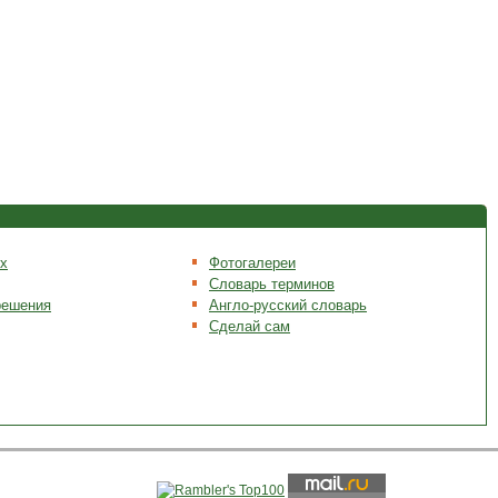
х
Фотогалереи
Словарь терминов
решения
Англо-русский словарь
Сделай сам