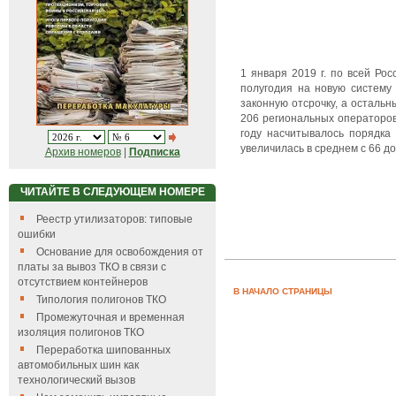
1 января 2019 г. по всей Ро
полугодия на новую систему
законную отсрочку, а осталь
206 региональных операторов
году насчитывалось порядка 
увеличилась в среднем с 66 д
Архив номеров
|
Подписка
ЧИТАЙТЕ В СЛЕДУЮЩЕМ НОМЕРЕ
Реестр утилизаторов: типовые
ошибки
Основание для освобождения от
платы за вывоз ТКО в связи с
отсутствием контейнеров
В НАЧАЛО СТРАНИЦЫ
Типология полигонов ТКО
Промежуточная и временная
изоляция полигонов ТКО
Переработка шипованных
автомобильных шин как
технологический вызов