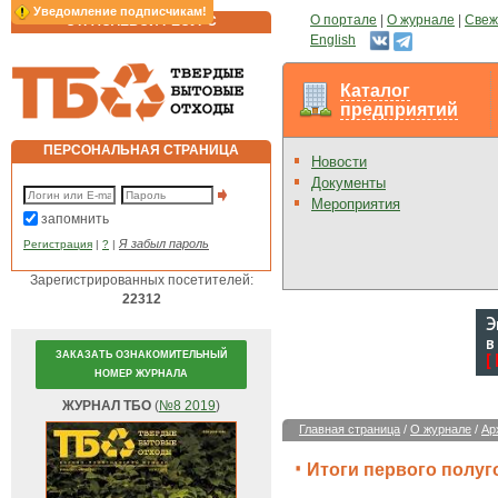
Уведомление подписчикам!
О портале
|
О журнале
|
Свеж
ОТРАСЛЕВОЙ РЕСУРС
English
Каталог
предприятий
ПЕРСОНАЛЬНАЯ СТРАНИЦА
Новости
Документы
Мероприятия
запомнить
Я забыл пароль
Регистрация
|
?
|
Зарегистрированных посетителей:
22312
ЗАКАЗАТЬ ОЗНАКОМИТЕЛЬНЫЙ
НОМЕР ЖУРНАЛА
ЖУРНАЛ ТБО
(
№8 2019
)
Главная страница
/
О журнале
/
Ар
Итоги первого полу