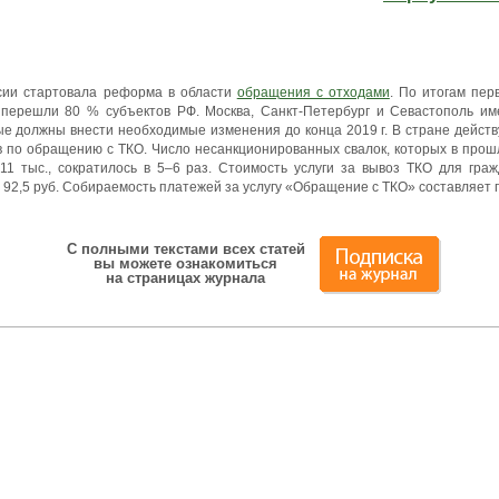
ссии стартовала реформа в области
обращения с отходами
. По итогам пер
 перешли 80 % субъектов РФ. Москва, Санкт-Петербург и Севастополь и
ные должны внести необходимые изменения до конца 2019 г. В стране дейст
 по обращению с ТКО. Число несанкционированных свалок, которых в про
11 тыс., сократилось в 5–6 раз. Стоимость услуги за вывоз ТКО для гра
о 92,5 руб. Собираемость платежей за услугу «Обращение с ТКО» составляет 
С полными текстами всех статей
вы можете ознакомиться
на страницах журнала