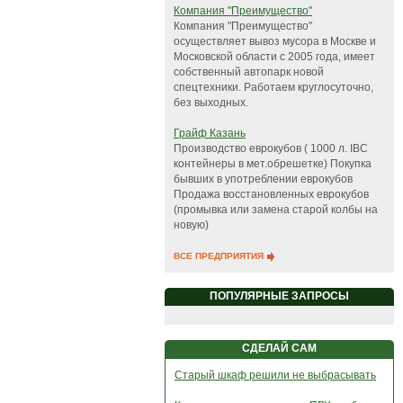
Компания "Преимущество"
Компания "Преимущество"
осуществляет вывоз мусора в Москве и
Московской области с 2005 года, имеет
собственный автопарк новой
спецтехники. Работаем круглосуточно,
без выходных.
Грайф Казань
Производство еврокубов ( 1000 л. IBC
контейнеры в мет.обрешетке) Покупка
бывших в употреблении еврокубов
Продажа восстановленных еврокубов
(промывка или замена старой колбы на
новую)
ВСЕ ПРЕДПРИЯТИЯ
ПОПУЛЯРНЫЕ ЗАПРОСЫ
СДЕЛАЙ САМ
Старый шкаф решили не выбрасывать