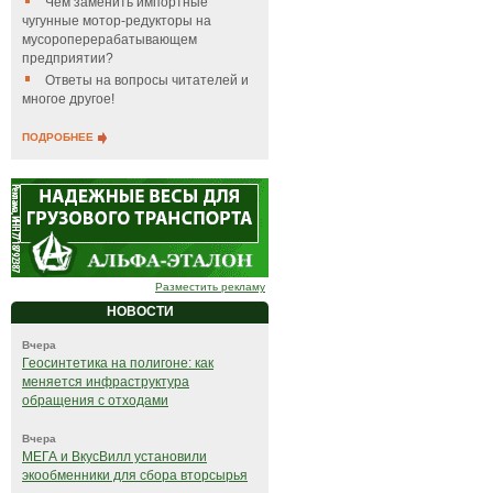
Чем заменить импортные
чугунные мотор-редукторы на
мусороперерабатывающем
предприятии?
Ответы на вопросы читателей и
многое другое!
ПОДРОБНЕЕ
Разместить рекламу
НОВОСТИ
Вчера
Геосинтетика на полигоне: как
меняется инфраструктура
обращения с отходами
Вчера
МЕГА и ВкусВилл установили
экообменники для сбора вторсырья