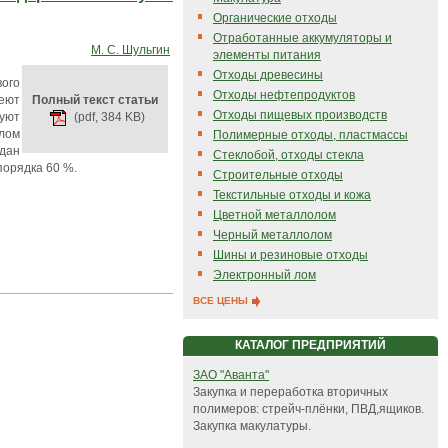
Органические отходы
Отработанные аккумуляторы и
М. С. Шульгин
элементы питания
Отходы древесины
вого
Отходы нефтепродуктов
меют
Полный текст статьи
Отходы пищевых производств
вуют
(pdf, 384 KB)
шлом
Полимерные отходы, пластмассы
ждан
Стеклобой, отходы стекла
порядка 60 %.
Строительные отходы
Текстильные отходы и кожа
Цветной металлолом
Черный металлолом
Шины и резиновые отходы
Электронный лом
ВСЕ ЦЕНЫ
КАТАЛОГ ПРЕДПРИЯТИЙ
ЗАО "Аванта"
Закупка и переработка вторичных
полимеров: стрейч-плёнки, ПВД,ящиков.
Закупка макулатуры.