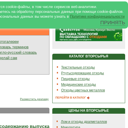
ртале
|
Реклама в журнале
|
ся cookie-файлы, в том числе сервисов веб-аналитики.
аетесь на обработку персональных данных при помощи cookie-файлов.
рсональных данных вы можете узнать в
Политике конфиденциальности
ПРИНЯТЬ
Презентации
отогалереи
ловарь терминов
нгло-русский словарь
КАТАЛОГ ВТОРСЫРЬЯ
делай сам
Текстильные отходы
Ртутьсодержащие отходы
Пищевые отходы
Медицинские отходы
Отходы цветных металлов
ПЕРЕЙТИ В КАТАЛОГ
Разместить рекламу
ЦЕНЫ НА ВТОРСЫРЬЕ
Лом и отходы драгметаллов
 содержанию выпуска
Макулатура