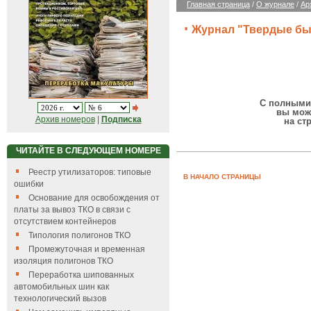
Главная страница
/
О журнале
/
Ар
Журнал "Твердые быт
С полными 
вы мож
Архив номеров
|
Подписка
на ст
ЧИТАЙТЕ В СЛЕДУЮЩЕМ НОМЕРЕ
Реестр утилизаторов: типовые
В НАЧАЛО СТРАНИЦЫ
ошибки
Основание для освобождения от
платы за вывоз ТКО в связи с
отсутствием контейнеров
Типология полигонов ТКО
Промежуточная и временная
изоляция полигонов ТКО
Переработка шипованных
автомобильных шин как
технологический вызов