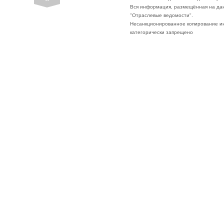
Вся информация, размещённая на да
"Отраслевые ведомости".
Несанкционированное копирование ин
категорически запрещено