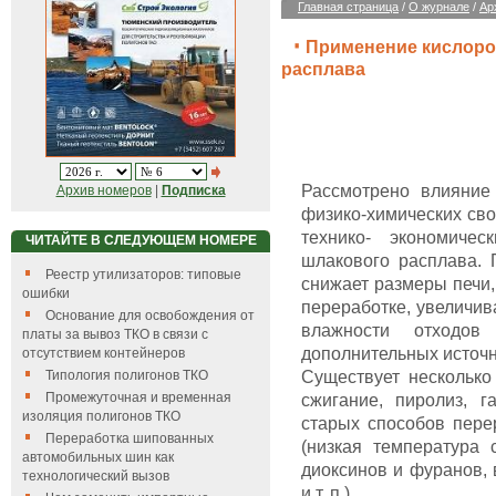
Главная страница
/
О журнале
/
Ар
Применение кислород
расплава
Рассмотрено влияние
Архив номеров
|
Подписка
физико-химических сво
технико- экономиче
ЧИТАЙТЕ В СЛЕДУЮЩЕМ НОМЕРЕ
шлакового расплава. 
Реестр утилизаторов: типовые
снижает размеры печи,
ошибки
переработке, увеличив
Основание для освобождения от
влажности отходов
платы за вывоз ТКО в связи с
дополнительных источн
отсутствием контейнеров
Типология полигонов ТКО
Существует несколько
Промежуточная и временная
сжигание, пиролиз, 
изоляция полигонов ТКО
старых способов пер
Переработка шипованных
(низкая температура 
автомобильных шин как
диоксинов и фуранов, 
технологический вызов
и т. п.).