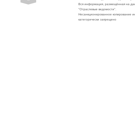
Вся информация, размещённая на да
"Отраслевые ведомости".
Несанкционированное копирование ин
категорически запрещено