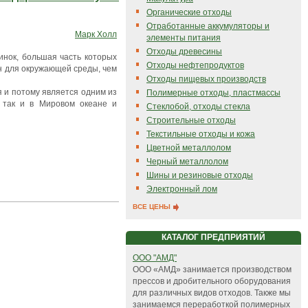
Органические отходы
Отработанные аккумуляторы и
Марк Холл
элементы питания
Отходы древесины
инок, большая часть которых
Отходы нефтепродуктов
ен для окружающей среды, чем
Отходы пищевых производств
я и потому является одним из
Полимерные отходы, пластмассы
, так и в Мировом океане и
Стеклобой, отходы стекла
Строительные отходы
Текстильные отходы и кожа
Цветной металлолом
Черный металлолом
Шины и резиновые отходы
Электронный лом
ВСЕ ЦЕНЫ
КАТАЛОГ ПРЕДПРИЯТИЙ
ООО "АМД"
ООО «AМД» занимается производством
прессов и дробительного оборудования
для различных видов отходов. Также мы
занимаемся переработкой полимерных