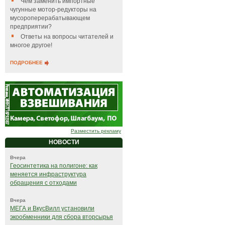
Чем заменить импортные
чугунные мотор-редукторы на
мусороперерабатывающем
предприятии?
Ответы на вопросы читателей и
многое другое!
ПОДРОБНЕЕ
Разместить рекламу
НОВОСТИ
Вчера
Геосинтетика на полигоне: как
меняется инфраструктура
обращения с отходами
Вчера
МЕГА и ВкусВилл установили
экообменники для сбора вторсырья