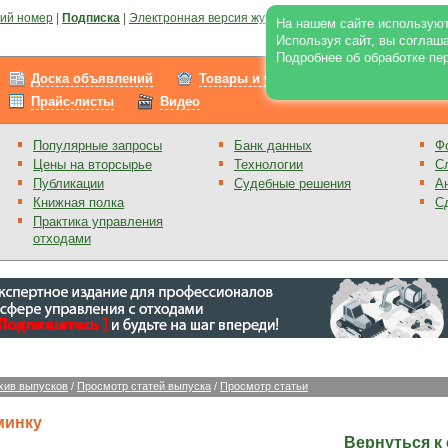
ий номер
|
Подписка
|
Электронная версия журнала
|
Отзывы
|
Реклама на по
На нашем сайте используют
Используя сайт, вы соглаш
Подробнее об обработке пе
Доска объявлений
Товары и услуги
Работа
Прайс-листы
Видео
Популярные запросы
Банк данных
Ф
Цены на вторсырье
Технологии
С
Публикации
Судебные решения
А
Книжная полка
С
Практика управления
отходами
хив выпусков
/
Просмотр статей выпуска
/
Просмотр статьи
минку
Вернуться к