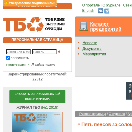
Уведомление подписчикам!
О портале
|
О журнале
|
Свеж
ОТРАСЛЕВОЙ РЕСУРС
English
Каталог
предприятий
ПЕРСОНАЛЬНАЯ СТРАНИЦА
Новости
Документы
Мероприятия
запомнить
Я забыл пароль
Регистрация
|
?
|
Зарегистрированных посетителей:
22312
ЗАКАЗАТЬ ОЗНАКОМИТЕЛЬНЫЙ
НОМЕР ЖУРНАЛА
ЖУРНАЛ ТБО
(
№1 2018
)
Главная страница
/
О журнале
/
Ар
Пять пенсов за соло