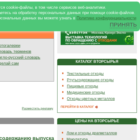
ртале
|
Реклама в журнале
|
ся cookie-файлы, в том числе сервисов веб-аналитики.
аетесь на обработку персональных данных при помощи cookie-файлов.
рсональных данных вы можете узнать в
Политике конфиденциальности
ПРИНЯТЬ
Презентации
отогалереи
ловарь терминов
нгло-русский словарь
КАТАЛОГ ВТОРСЫРЬЯ
делай сам
Текстильные отходы
Ртутьсодержащие отходы
Пищевые отходы
Медицинские отходы
Отходы цветных металлов
ПЕРЕЙТИ В КАТАЛОГ
Разместить рекламу
ЦЕНЫ НА ВТОРСЫРЬЕ
Лом и отходы драгметаллов
 содержанию выпуска
Макулатура