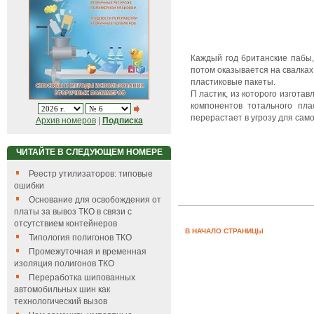
Каждый год британские пабы,
потом оказывается на свалках
пластиковые пакеты.
П ластик, из которого изгота
компонентов тотального пла
перерастает в угрозу для сам
Архив номеров
|
Подписка
ЧИТАЙТЕ В СЛЕДУЮЩЕМ НОМЕРЕ
Реестр утилизаторов: типовые
ошибки
Основание для освобождения от
платы за вывоз ТКО в связи с
отсутствием контейнеров
В НАЧАЛО СТРАНИЦЫ
Типология полигонов ТКО
Промежуточная и временная
изоляция полигонов ТКО
Переработка шипованных
автомобильных шин как
технологический вызов