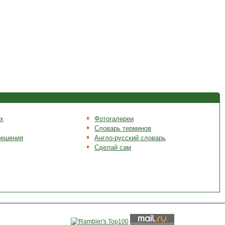
х
Фотогалереи
Словарь терминов
решения
Англо-русский словарь
Сделай сам