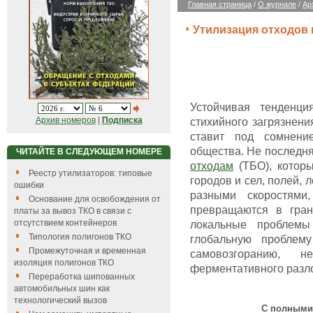
Главная страница
/
О журнале
/
Ар
Утилизация отходов 
Устойчивая тенденци
Архив номеров
|
Подписка
стихийного загрязнен
ставит под сомнени
общества. Не последн
ЧИТАЙТЕ В СЛЕДУЮЩЕМ НОМЕРЕ
отходам
(ТБО), которы
Реестр утилизаторов: типовые
городов и сел, полей, 
ошибки
разными скоростями
Основание для освобождения от
превращаются в гра
платы за вывоз ТКО в связи с
отсутствием контейнеров
локальные пробле
Типология полигонов ТКО
глобальную проблем
Промежуточная и временная
самовозгоранию, н
изоляция полигонов ТКО
ферментативного разло
Переработка шипованных
автомобильных шин как
технологический вызов
С полными 