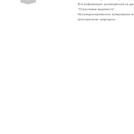
Вся информация, размещённая на да
"Отраслевые ведомости".
Несанкционированное копирование ин
категорически запрещено