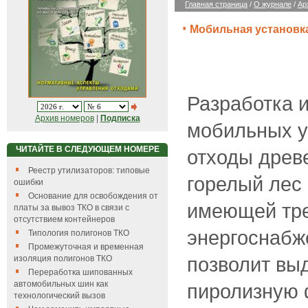
Главная страница
/
О журнале
/
Ар
Мобильная установк
Разработка 
Архив номеров
|
Подписка
мобильных у
ЧИТАЙТЕ В СЛЕДУЮЩЕМ НОМЕРЕ
отходы древ
Реестр утилизаторов: типовые
горелый лес 
ошибки
Основание для освобождения от
имеющей тр
платы за вывоз ТКО в связи с
отсутствием контейнеров
энергоснабже
Типология полигонов ТКО
Промежуточная и временная
позволит вы
изоляция полигонов ТКО
Переработка шипованных
автомобильных шин как
пиролизную 
технологический вызов