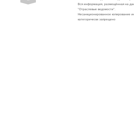
Вся информация, размещённая на да
"Отраслевые ведомости".
Несанкционированное копирование ин
категорически запрещено