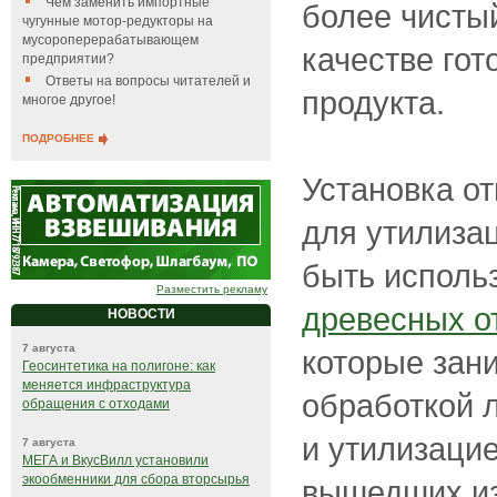
Чем заменить импортные
более чисты
чугунные мотор-редукторы на
мусороперерабатывающем
качестве гот
предприятии?
Ответы на вопросы читателей и
продукта.
многое другое!
ПОДРОБНЕЕ
Установка от
для утилизац
быть исполь
Разместить рекламу
древесных о
НОВОСТИ
7 августа
которые зан
Геосинтетика на полигоне: как
меняется инфраструктура
обработкой 
обращения с отходами
и утилизаци
7 августа
МЕГА и ВкусВилл установили
экообменники для сбора вторсырья
вышедших из