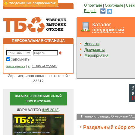
Уведомление подписчикам!
О портале
|
О журнале
|
Свеж
ОТРАСЛЕВОЙ РЕСУРС
English
Каталог
предприятий
ПЕРСОНАЛЬНАЯ СТРАНИЦА
Новости
Документы
Мероприятия
запомнить
Я забыл пароль
Регистрация
|
?
|
Зарегистрированных посетителей:
22312
ЗАКАЗАТЬ ОЗНАКОМИТЕЛЬНЫЙ
НОМЕР ЖУРНАЛА
ЖУРНАЛ ТБО
(
№5 2013
)
Главная страница
/
О журнале
/
Ар
Раздельный сбор от