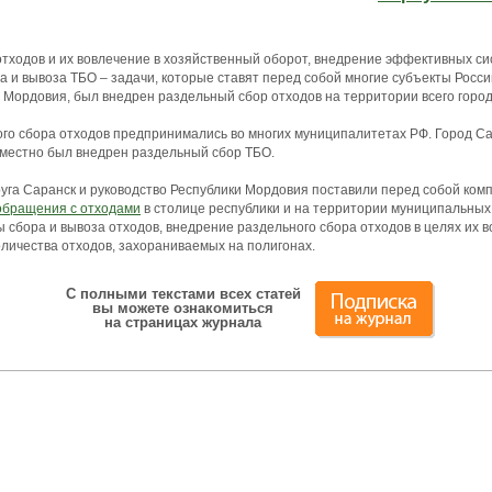
ходов и их вовлечение в хозяйственный оборот, внедрение эффективных с
 и вывоза ТБО – задачи, которые ставят перед собой многие субъекты Росс
 Мордовия, был внедрен раздельный сбор отходов на территории всего город
го сбора отходов предпринимались во многих муниципалитетах РФ. Город С
еместно был внедрен раздельный сбор ТБО.
уга Саранск и руководство Республики Мордовия поставили перед собой комп
обращения с отходами
в столице республики и на территории муниципальных
сбора и вывоза отходов, внедрение раздельного сбора отходов в целях их 
оличества отходов, захораниваемых на полигонах.
С полными текстами всех статей
вы можете ознакомиться
на страницах журнала