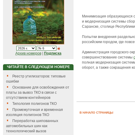
Минимизация образующихся от
и модернизация системы сбора
Саранске, столице Республики
Попытки внедрения раздельно
российским городом, где повс
Администрация городского окр
Архив номеров
|
Подписка
совершенствование системы
полная модернизация системы 
ЧИТАЙТЕ В СЛЕДУЮЩЕМ НОМЕРЕ
оборот, а также сокращения к
Реестр утилизаторов: типовые
ошибки
Основание для освобождения от
платы за вывоз ТКО в связи с
отсутствием контейнеров
Типология полигонов ТКО
Промежуточная и временная
В НАЧАЛО СТРАНИЦЫ
изоляция полигонов ТКО
Переработка шипованных
автомобильных шин как
технологический вызов