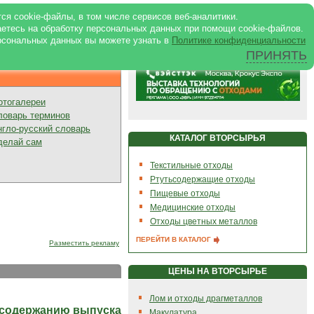
ртале
|
Реклама в журнале
|
ся cookie-файлы, в том числе сервисов веб-аналитики.
аетесь на обработку персональных данных при помощи cookie-файлов.
рсональных данных вы можете узнать в
Политике конфиденциальности
ПРИНЯТЬ
Презентации
отогалереи
ловарь терминов
нгло-русский словарь
КАТАЛОГ ВТОРСЫРЬЯ
делай сам
Текстильные отходы
Ртутьсодержащие отходы
Пищевые отходы
Медицинские отходы
Отходы цветных металлов
ПЕРЕЙТИ В КАТАЛОГ
Разместить рекламу
ЦЕНЫ НА ВТОРСЫРЬЕ
Лом и отходы драгметаллов
 содержанию выпуска
Макулатура