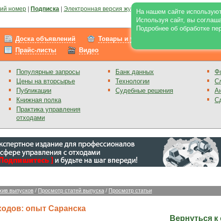
ий номер
|
Подписка
|
Электронная версия журнала
|
Отзывы
|
Реклама на по
На нашем сайте используют
Используя сайт, вы соглаш
Подробнее об обработке пе
Доска объявлений
Товары и услуги
Работа
Прайс-листы
Видео
Популярные запросы
Банк данных
Ф
Цены на вторсырье
Технологии
С
Публикации
Судебные решения
А
Книжная полка
С
Практика управления
отходами
хив выпусков
/
Просмотр статей выпуска
/
Просмотр статьи
ходов: опыт Саранска
Вернуться к