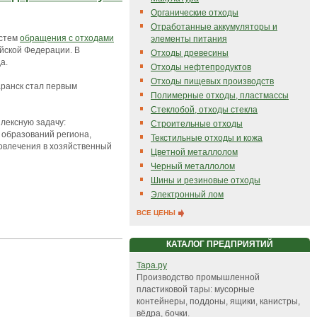
Органические отходы
Отработанные аккумуляторы и
истем
обращения с отходами
элементы питания
ийской Федерации. В
Отходы древесины
а.
Отходы нефтепродуктов
Отходы пищевых производств
аранск стал первым
Полимерные отходы, пластмассы
Стеклобой, отходы стекла
лексную задачу:
Строительные отходы
 образований региона,
Текстильные отходы и кожа
вовлечения в хозяйственный
Цветной металлолом
Черный металлолом
Шины и резиновые отходы
Электронный лом
ВСЕ ЦЕНЫ
КАТАЛОГ ПРЕДПРИЯТИЙ
Тара.ру
Производство промышленной
пластиковой тары: мусорные
контейнеры, поддоны, ящики, канистры,
вёдра, бочки.