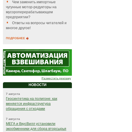
Чем заменить импортные
чугунные мотор-редукторы на
мусороперерабатывающем
предприятии?
Ответы на вопросы читателей и
многое другое!
ПОДРОБНЕЕ
Разместить рекламу
НОВОСТИ
7 августа
Геосинтетика на полигоне: как
меняется инфраструктура
обращения с отходами
7 августа
МЕГА и ВкусВилл установили
экообменники для сбора вторсырья