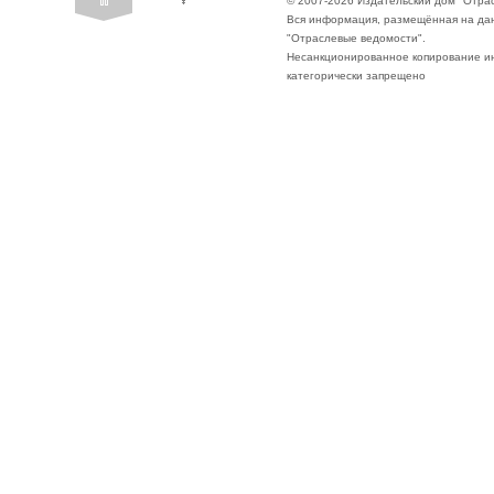
© 2007-2026 Издательский дом "Отра
Вся информация, размещённая на да
"Отраслевые ведомости".
Несанкционированное копирование ин
категорически запрещено