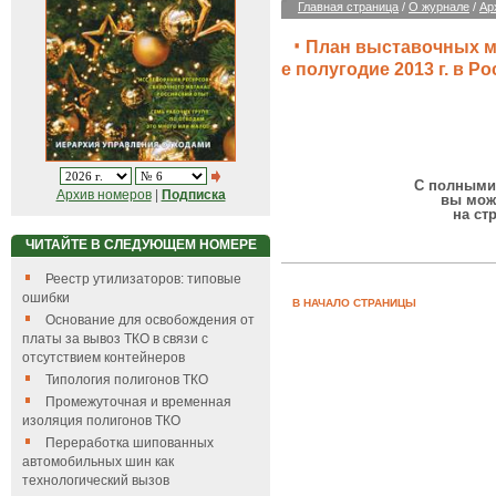
Главная страница
/
О журнале
/
Ар
План выставочных ме
е полугодие 2013 г. в Р
С полными 
Архив номеров
|
Подписка
вы мож
на ст
ЧИТАЙТЕ В СЛЕДУЮЩЕМ НОМЕРЕ
Реестр утилизаторов: типовые
ошибки
В НАЧАЛО СТРАНИЦЫ
Основание для освобождения от
платы за вывоз ТКО в связи с
отсутствием контейнеров
Типология полигонов ТКО
Промежуточная и временная
изоляция полигонов ТКО
Переработка шипованных
автомобильных шин как
технологический вызов