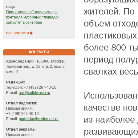
Вчера
жителей. По
Приложение «Экопульс» для
контроля мусорных площадок
объем отходо
запустят в сентябре
пластиковых
ВСЕ НОВОСТИ
более 800 ты
КОНТАКТЫ
период полу
Адрес редакции: 105066, Москва,
Токмаков пер., д. 16, стр. 2, пом. 2,
свалках вес
комн. 5
Редакция:
Телефон: +7 (499) 267-40-10
Использова
E-mail:
red@solidwaste.ru
Отдел подписки:
качестве нов
Прямая линия:
+7 (499) 267-40-10
из наиболее
E-mail:
podpiska@vedomost.ru
развивающих
Отдел рекламы:
Прямая линия: