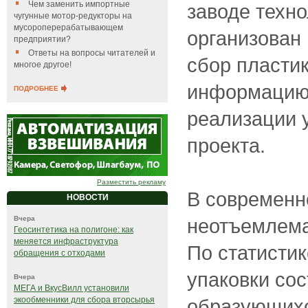
Чем заменить импортные
заводе техно
чугунные мотор-редукторы на
мусороперерабатывающем
организован
предприятии?
Ответы на вопросы читателей и
сбор пластик
многое другое!
информацию 
ПОДРОБНЕЕ
реализации 
проекта.
Разместить рекламу
В современн
НОВОСТИ
Вчера
неотъемлема
Геосинтетика на полигоне: как
меняется инфраструктура
По статисти
обращения с отходами
упаковки со
Вчера
МЕГА и ВкусВилл установили
экообменники для сбора вторсырья
образующихс