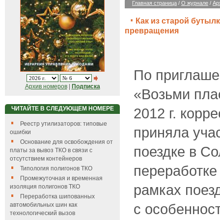
Главная страница
/
О журнале
/
Ар
Как из старой бутыл
превращения
По приглаше
Архив номеров
|
Подписка
«Возьми плас
ЧИТАЙТЕ В СЛЕДУЮЩЕМ НОМЕРЕ
2012 г. кор
Реестр утилизаторов: типовые
приняла уча
ошибки
Основание для освобождения от
поездке в Со
платы за вывоз ТКО в связи с
отсутствием контейнеров
переработке
Типология полигонов ТКО
Промежуточная и временная
рамках поез
изоляция полигонов ТКО
Переработка шипованных
с особеннос
автомобильных шин как
технологический вызов