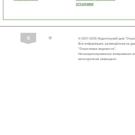
отходами
© 2007-2026 Издательский дом "Отра
Вся информация, размещённая на да
"Отраслевые ведомости".
Несанкционированное копирование ин
категорически запрещено