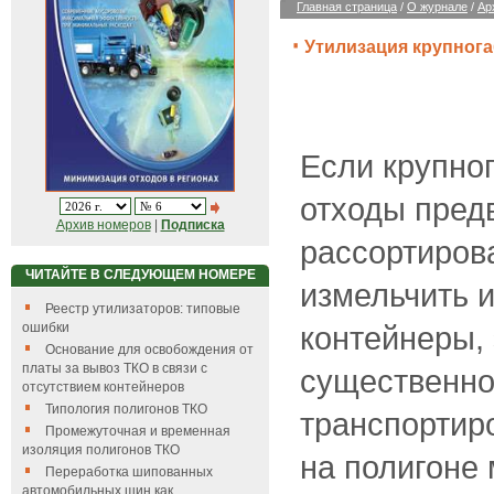
Главная страница
/
О журнале
/
Ар
Утилизация крупног
Если крупно
отходы пред
Архив номеров
|
Подписка
рассортирова
ЧИТАЙТЕ В СЛЕДУЮЩЕМ НОМЕРЕ
измельчить и
Реестр утилизаторов: типовые
контейнеры, 
ошибки
Основание для освобождения от
платы за вывоз ТКО в связи с
существенно
отсутствием контейнеров
Типология полигонов ТКО
транспортиро
Промежуточная и временная
изоляция полигонов ТКО
на полигоне
Переработка шипованных
автомобильных шин как