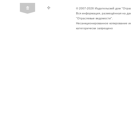
© 2007-2026 Издательский дом "Отра
Вся информация, размещённая на да
"Отраслевые ведомости".
Несанкционированное копирование ин
категорически запрещено