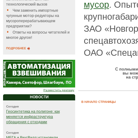
мусор
. Опыт
технологический вызов
Чем заменить импортные
крупногаба
чугунные мотор-редукторы на
мусороперерабатывающем
ЗАО «Новгор
предприятии?
Ответы на вопросы читателей и
спецавтохоз
многое другое!
ПОДРОБНЕЕ
ОАО «Спецав
С полными 
вы мож
на ст
Разместить рекламу
НОВОСТИ
В НАЧАЛО СТРАНИЦЫ
Сегодня
Геосинтетика на полигоне: как
меняется инфраструктура
обращения с отходами
Сегодня
МЕГА и ВкусВилл установили