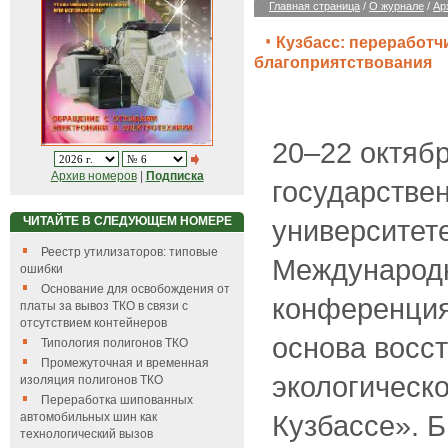
Главная страница
/
О журнале
/
Ар
Кузбасс: переработч
благоприятствования
20–22 октябр
Архив номеров
|
Подписка
государстве
ЧИТАЙТЕ В СЛЕДУЮЩЕМ НОМЕРЕ
университете
Реестр утилизаторов: типовые
Международн
ошибки
Основание для освобождения от
конференция
платы за вывоз ТКО в связи с
отсутствием контейнеров
основа восс
Типология полигонов ТКО
Промежуточная и временная
экологическо
изоляция полигонов ТКО
Переработка шипованных
Кузбассе». 
автомобильных шин как
технологический вызов