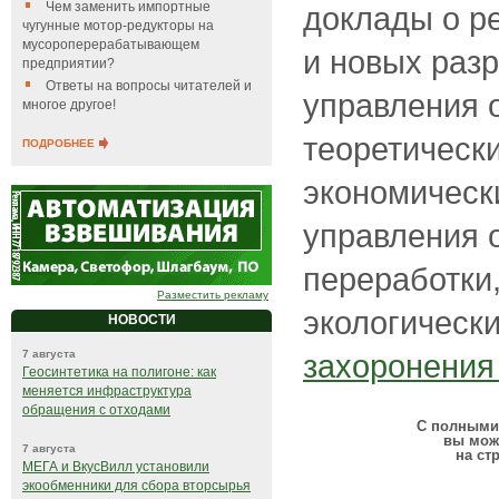
Чем заменить импортные
доклады о р
чугунные мотор-редукторы на
мусороперерабатывающем
и новых разр
предприятии?
Ответы на вопросы читателей и
управления 
многое другое!
теоретически
ПОДРОБНЕЕ
экономическ
управления 
переработки
Разместить рекламу
экологически
НОВОСТИ
7 августа
захоронения
Геосинтетика на полигоне: как
меняется инфраструктура
обращения с отходами
С полными 
вы мож
7 августа
на ст
МЕГА и ВкусВилл установили
экообменники для сбора вторсырья