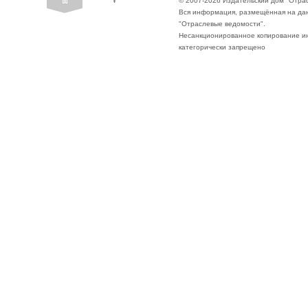
© 2007-2026 Издательский дом "Отра
Вся информация, размещённая на да
"Отраслевые ведомости".
Несанкционированное копирование ин
категорически запрещено