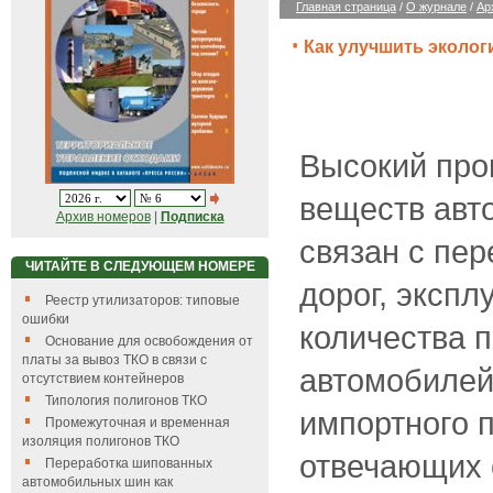
Главная страница
/
О журнале
/
Ар
Как улучшить эколог
Высокий про
веществ авт
Архив номеров
|
Подписка
связан с пе
ЧИТАЙТЕ В СЛЕДУЮЩЕМ НОМЕРЕ
дорог, экспл
Реестр утилизаторов: типовые
ошибки
количества 
Основание для освобождения от
платы за вывоз ТКО в связи с
автомобилей
отсутствием контейнеров
Типология полигонов ТКО
импортного п
Промежуточная и временная
изоляция полигонов ТКО
отвечающих
Переработка шипованных
автомобильных шин как