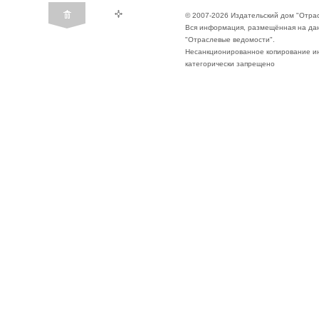
© 2007-2026 Издательский дом "Отра
Вся информация, размещённая на да
"Отраслевые ведомости".
Несанкционированное копирование ин
категорически запрещено