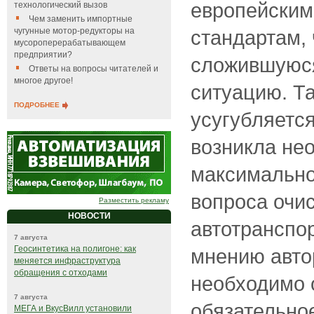
европейским
технологический вызов
Чем заменить импортные
чугунные мотор-редукторы на
стандартам, 
мусороперерабатывающем
предприятии?
сложившуюс
Ответы на вопросы читателей и
многое другое!
ситуацию. Т
ПОДРОБНЕЕ
усугубляется
возникла не
максимально
вопроса очис
Разместить рекламу
НОВОСТИ
автотранспор
7 августа
Геосинтетика на полигоне: как
мнению автор
меняется инфраструктура
обращения с отходами
необходимо 
7 августа
обязательно
МЕГА и ВкусВилл установили