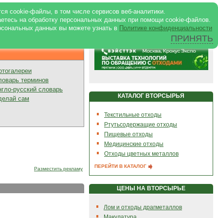
ртале
|
Реклама в журнале
|
ся cookie-файлы, в том числе сервисов веб-аналитики.
аетесь на обработку персональных данных при помощи cookie-файлов.
рсональных данных вы можете узнать в
Политике конфиденциальности
ПРИНЯТЬ
Презентации
отогалереи
ловарь терминов
нгло-русский словарь
КАТАЛОГ ВТОРСЫРЬЯ
делай сам
Текстильные отходы
Ртутьсодержащие отходы
Пищевые отходы
Медицинские отходы
Отходы цветных металлов
ПЕРЕЙТИ В КАТАЛОГ
Разместить рекламу
ЦЕНЫ НА ВТОРСЫРЬЕ
Лом и отходы драгметаллов
Макулатура