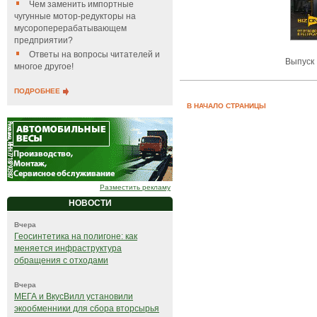
Чем заменить импортные
чугунные мотор-редукторы на
мусороперерабатывающем
предприятии?
Ответы на вопросы читателей и
Выпуск 
многое другое!
ПОДРОБНЕЕ
В НАЧАЛО СТРАНИЦЫ
Разместить рекламу
НОВОСТИ
Вчера
Геосинтетика на полигоне: как
меняется инфраструктура
обращения с отходами
Вчера
МЕГА и ВкусВилл установили
экообменники для сбора вторсырья