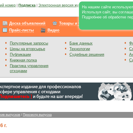
ий номер
|
Подписка
|
Электронная версия журнала
|
Отзывы
|
Реклама на по
На нашем сайте используют
Используя сайт, вы соглаш
Подробнее об обработке пе
Доска объявлений
Товары и услуги
Работа
Прайс-листы
Видео
Популярные запросы
Банк данных
Ф
Цены на вторсырье
Технологии
С
Публикации
Судебные решения
А
Книжная полка
С
Практика управления
отходами
хив выпусков
/
Просмотр выпуска
 г.