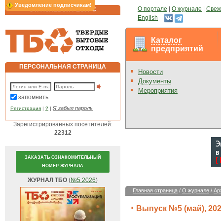
Уведомление подписчикам!
О портале
|
О журнале
|
Свеж
ОТРАСЛЕВОЙ РЕСУРС
English
Каталог
предприятий
ПЕРСОНАЛЬНАЯ СТРАНИЦА
Новости
Документы
Мероприятия
запомнить
Я забыл пароль
Регистрация
|
?
|
Зарегистрированных посетителей:
22312
ЗАКАЗАТЬ ОЗНАКОМИТЕЛЬНЫЙ
НОМЕР ЖУРНАЛА
ЖУРНАЛ ТБО
(
№5 2026
)
Главная страница
/
О журнале
/
Ар
Выпуск №5 (май), 2026