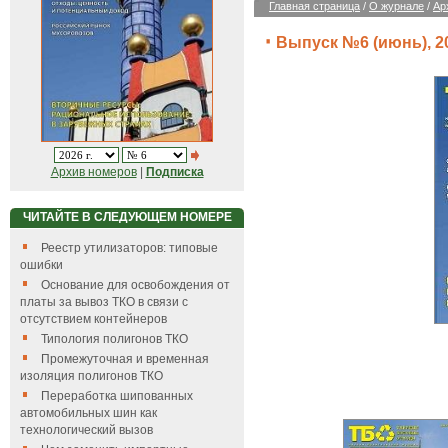
Главная страница
/
О журнале
/
Ар
Выпуск №6 (июнь), 20
Архив номеров
|
Подписка
ЧИТАЙТЕ В СЛЕДУЮЩЕМ НОМЕРЕ
Реестр утилизаторов: типовые
ошибки
Основание для освобождения от
платы за вывоз ТКО в связи с
отсутствием контейнеров
Типология полигонов ТКО
Промежуточная и временная
изоляция полигонов ТКО
Переработка шипованных
автомобильных шин как
технологический вызов