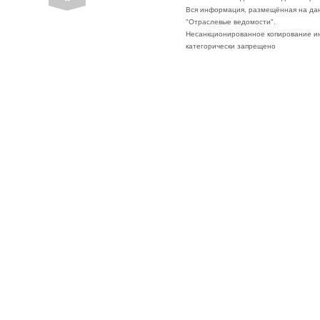
Вся информация, размещённая на да
"Отраслевые ведомости".
Несанкционированное копирование ин
категорически запрещено