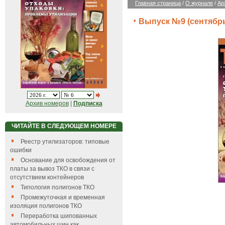
Главная страница
/
О журнале
/
Ар
Выпуск №9 (сентябрь)
Архив номеров
|
Подписка
ЧИТАЙТЕ В СЛЕДУЮЩЕМ НОМЕРЕ
Реестр утилизаторов: типовые
ошибки
Основание для освобождения от
платы за вывоз ТКО в связи с
отсутствием контейнеров
Типология полигонов ТКО
Промежуточная и временная
изоляция полигонов ТКО
Переработка шипованных
автомобильных шин как