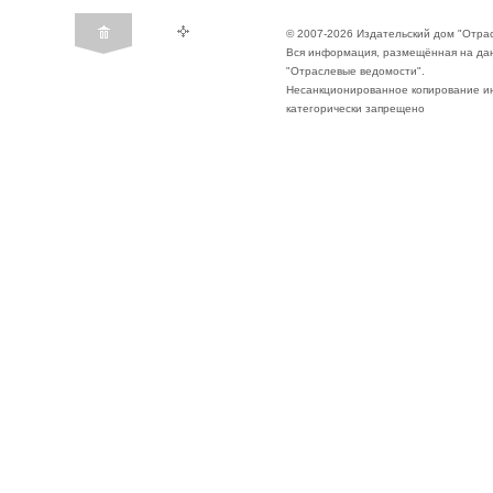
© 2007-2026 Издательский дом "Отра
Вся информация, размещённая на да
"Отраслевые ведомости".
Несанкционированное копирование ин
категорически запрещено