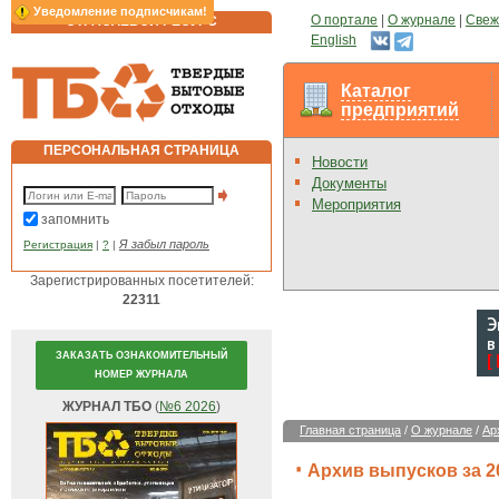
Уведомление подписчикам!
О портале
|
О журнале
|
Свеж
ОТРАСЛЕВОЙ РЕСУРС
English
Каталог
предприятий
ПЕРСОНАЛЬНАЯ СТРАНИЦА
Новости
Документы
Мероприятия
запомнить
Я забыл пароль
Регистрация
|
?
|
Зарегистрированных посетителей:
22311
ЗАКАЗАТЬ ОЗНАКОМИТЕЛЬНЫЙ
НОМЕР ЖУРНАЛА
ЖУРНАЛ ТБО
(
№6 2026
)
Главная страница
/
О журнале
/
Ар
Архив выпусков за 2