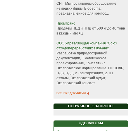
СНГ. Мы поставляем оборудование
немецких фирм: Biodegma,
предназначенное для компос...
Промтранс
Продаем ПВД и ПНД от 500 кг до 40 тонн
в каждый месяц
ООО Управляющая компания "Союз
отходопереработчиков Кубани"
Paзpaбoткa пpиpoдooхpaннoй
дoкyментaции, Экологическое
проектирование, Консалтинг,
Экологическое нормирование, ПНООЛР,
ПДВ, НДС, Инвентаризация, 2-ТП
отходы, Экологический аудит,
Экологический консалт...
ВСЕ ПРЕДПРИЯТИЯ
ПОПУЛЯРНЫЕ ЗАПРОСЫ
СДЕЛАЙ САМ