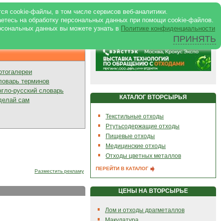
ртале
|
Реклама в журнале
|
ся cookie-файлы, в том числе сервисов веб-аналитики.
аетесь на обработку персональных данных при помощи cookie-файлов.
рсональных данных вы можете узнать в
Политике конфиденциальности
ПРИНЯТЬ
Презентации
отогалереи
ловарь терминов
нгло-русский словарь
КАТАЛОГ ВТОРСЫРЬЯ
делай сам
Текстильные отходы
Ртутьсодержащие отходы
Пищевые отходы
Медицинские отходы
Отходы цветных металлов
ПЕРЕЙТИ В КАТАЛОГ
Разместить рекламу
ЦЕНЫ НА ВТОРСЫРЬЕ
Лом и отходы драгметаллов
Макулатура