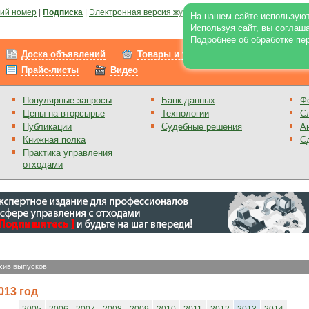
ий номер
|
Подписка
|
Электронная версия журнала
|
Отзывы
|
Реклама на по
На нашем сайте используют
Используя сайт, вы соглаш
Подробнее об обработке пе
Доска объявлений
Товары и услуги
Работа
Прайс-листы
Видео
Популярные запросы
Банк данных
Ф
Цены на вторсырье
Технологии
С
Публикации
Судебные решения
А
Книжная полка
С
Практика управления
отходами
хив выпусков
013 год