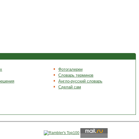
х
Фотогалереи
Словарь терминов
решения
Англо-русский словарь
Сделай сам