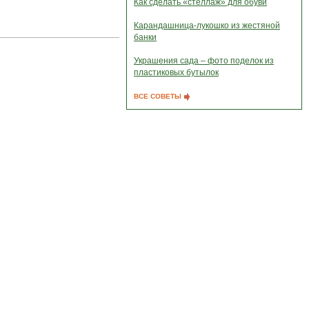
Как сделать «стеллаж» для обуви
Карандашница-лукошко из жестяной
банки
Украшения сада – фото поделок из
пластиковых бутылок
ВСЕ СОВЕТЫ