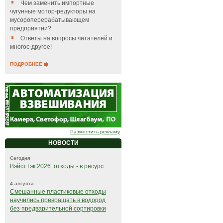
Чем заменить импортные
чугунные мотор-редукторы на
мусороперерабатывающем
предприятии?
Ответы на вопросы читателей и
многое другое!
ПОДРОБНЕЕ
Разместить рекламу
НОВОСТИ
Сегодня
ВэйстТэк 2026: отходы - в ресурс
4 августа
Смешанные пластиковые отходы
научились превращать в водород
без предварительной сортировки