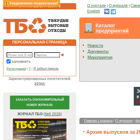
Уведомление подписчикам!
О портале
|
О журнале
|
Свеж
ОТРАСЛЕВОЙ РЕСУРС
English
Каталог
предприятий
ПЕРСОНАЛЬНАЯ СТРАНИЦА
Новости
Документы
Мероприятия
запомнить
Я забыл пароль
Регистрация
|
?
|
Зарегистрированных посетителей:
22311
ЗАКАЗАТЬ ОЗНАКОМИТЕЛЬНЫЙ
НОМЕР ЖУРНАЛА
ЖУРНАЛ ТБО
(
№6 2026
)
Главная страница
/
О журнале
/
Ар
Архив выпусков за 2