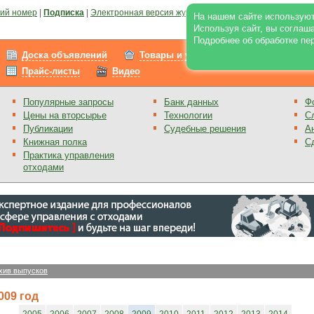
ий номер
|
Подписка
|
Электронная версия журнала
|
Отзывы
|
Реклама на по
На нашем сайте используют
Используя сайт, вы соглаш
Подробнее об обработке пе
Доска объявлений
Товары и услуги
Работа
Прайс-листы
Видео
Популярные запросы
Банк данных
Ф
Цены на вторсырье
Технологии
С
Публикации
Судебные решения
А
Книжная полка
С
Практика управления
отходами
хив выпусков
009 год