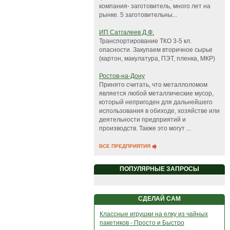
компания- заготовитель, много лет на
рынке. 5 заготовительны...
ИП Сатгалеев Д.Ф.
Транспортирование ТКО 3-5 кл.
опасности. Закупаем вторичное сырье
(картон, макулатура, ПЭТ, пленка, МКР)
Ростов-на-Дону
Принято считать, что металлоломом
является любой металлические мусор,
который непригоден для дальнейшего
использования в обиходе, хозяйстве или
деятельности предприятий и
производств. Также это могут ...
ВСЕ ПРЕДПРИЯТИЯ
ПОПУЛЯРНЫЕ ЗАПРОСЫ
СДЕЛАЙ САМ
Классные игрушки на елку из чайных
пакетиков - Просто и Быстро