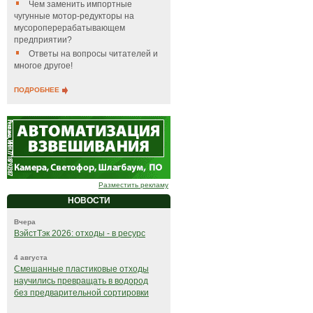
Чем заменить импортные
чугунные мотор-редукторы на
мусороперерабатывающем
предприятии?
Ответы на вопросы читателей и
многое другое!
ПОДРОБНЕЕ
Разместить рекламу
НОВОСТИ
Вчера
ВэйстТэк 2026: отходы - в ресурс
4 августа
Смешанные пластиковые отходы
научились превращать в водород
без предварительной сортировки