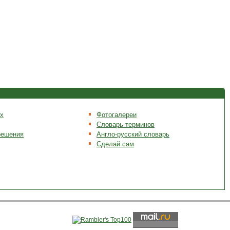
х
Фотогалереи
Словарь терминов
решения
Англо-русский словарь
Сделай сам