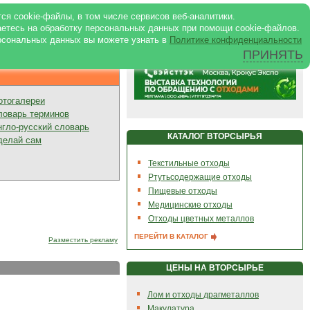
ртале
|
Реклама в журнале
|
ся cookie-файлы, в том числе сервисов веб-аналитики.
аетесь на обработку персональных данных при помощи cookie-файлов.
рсональных данных вы можете узнать в
Политике конфиденциальности
ПРИНЯТЬ
Презентации
отогалереи
ловарь терминов
нгло-русский словарь
КАТАЛОГ ВТОРСЫРЬЯ
делай сам
Текстильные отходы
Ртутьсодержащие отходы
Пищевые отходы
Медицинские отходы
Отходы цветных металлов
ПЕРЕЙТИ В КАТАЛОГ
Разместить рекламу
ЦЕНЫ НА ВТОРСЫРЬЕ
Лом и отходы драгметаллов
Макулатура