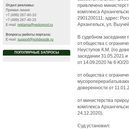
привлечено министерс
Отдел рекламы:
Прямая линия:
комплекса Архангельск
+7 (499) 267-40-10
2901200111; адрес: Росс
+7 (499) 267-40-15
Архангельск, ул. Выучейс
E-mail:
reklama@vedomost.ru
Вопросы работы портала:
В судебном заседании 
E-mail:
support@solidwaste.ru
от общества с огранич
Неуступов К.М. (по дов
ПОПУЛЯРНЫЕ ЗАПРОСЫ
заседании 31.05.2021 и
от 14.09.2020 № 6-Ю/20
от общества с огранич
мусороперерабатывающи
доверенности от 11.01.2
от министерства приро
комплекса Архангельско
24.12.2020).
Суд установил: