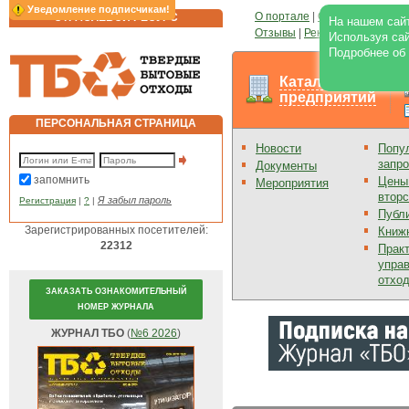
Уведомление подписчикам!
О портале
|
О журнале
|
Свеж
ОТРАСЛЕВОЙ РЕСУРС
На нашем сайт
Отзывы
|
Реклама на портал
Используя сай
Подробнее об
Каталог
предприятий
ПЕРСОНАЛЬНАЯ СТРАНИЦА
Новости
Попу
запр
Документы
запомнить
Цены
Мероприятия
втор
Я забыл пароль
Регистрация
|
?
|
Публ
Зарегистрированных посетителей:
Книж
22312
Прак
упра
отхо
ЗАКАЗАТЬ ОЗНАКОМИТЕЛЬНЫЙ
НОМЕР ЖУРНАЛА
ЖУРНАЛ ТБО
(
№6 2026
)