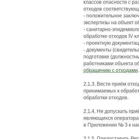
классов опасности с р
отходов соответствующе
- положительное заклю
экспертизы на объект о
- санитарно-эпидемиоло
обработке отходов IV к
- проектную документац
- документы (свидетель
подготовке (должностн
работниками объекта о
обращению с отходами
.
2.1.3. Вести приём отх
принимаемых к обработ
обработки отходов.
2.1.4. Не допускать пр
являющихся операторам
в Приложении № 3 к на
2.1.5. Предоставить Ре