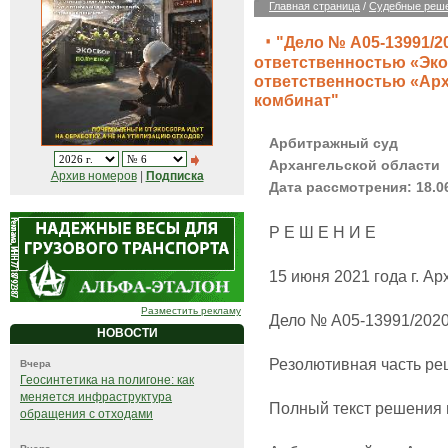
Главная страница
/
Судебные реш
"Дело № А05-13991/2
ответственностью «Эко
ответственностью «Ар
комбинат"
Арбитражный суд
Архангельской области
Архив номеров
|
Подписка
Дата рассмотрения: 18.0
Р Е Ш Е Н И Е
15 июня 2021 года г. Ар
Разместить рекламу
Дело № А05-13991/202
НОВОСТИ
Резолютивная часть ре
Вчера
Геосинтетика на полигоне: как
меняется инфраструктура
Полный текст решения и
обращения с отходами