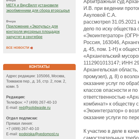
Арбитражный суд Архан
Вчера
МЕГА и ВкусВилл установили
И.В. при ведении прот
экообменники для сбора вторсырья
Акуловой С.А.
рассмотрел 31.05.2021 
Вчера
Приложение «Экопульс» для
дело по иску общества 
контроля мусорных площадок
«Экоинтегратор» (ОГРН
запустят в сентябре
Россия, 163046, Арханге
ВСЕ НОВОСТИ
д. 45, пом. 1-Н) к обще
«Архангельский мусор
1112901013147; ИНН 29
КОНТАКТЫ
Архангельская область,
промузел), д. 8) о воз
Адрес редакции: 105066, Москва,
Токмаков пер., д. 16, стр. 2, пом. 2,
оказание услуг по обра
комн. 5
классов опасности и по
ответственностью «Ар
Редакция:
Телефон: +7 (499) 267-40-10
комбинат» к обществу 
E-mail:
red@solidwaste.ru
«Экоинтегратор» о воз
оказание услуги по пер
Отдел подписки:
Прямая линия:
+7 (499) 267-40-10
К участию в деле в кач
E-mail:
podpiska@vedomost.ru
самостоятельных требо