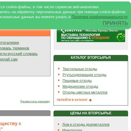
ртале
|
Реклама в журнале
|
ся cookie-файлы, в том числе сервисов веб-аналитики.
аетесь на обработку персональных данных при помощи cookie-файлов.
рсональных данных вы можете узнать в
Политике конфиденциальности
ПРИНЯТЬ
Презентации
отогалереи
ловарь терминов
нгло-русский словарь
КАТАЛОГ ВТОРСЫРЬЯ
делай сам
Текстильные отходы
Ртутьсодержащие отходы
Пищевые отходы
Медицинские отходы
Отходы цветных металлов
ПЕРЕЙТИ В КАТАЛОГ
Разместить рекламу
ЦЕНЫ НА ВТОРСЫРЬЕ
бществу с
Лом и отходы драгметаллов
и"
Макулатура