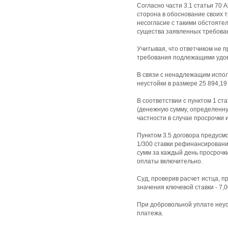
Согласно части 3.1 статьи 70
сторона в обоснование своих 
несогласие с такими обстояте
существа заявленных требова
Учитывая, что ответчиком не 
требования подлежащими удов
В связи с ненадлежащим испол
неустойки в размере 25 894,19 
В соответствии с пунктом 1 ст
(денежную сумму, определенну
частности в случае просрочки 
Пунктом 3.5 договора предусм
1/300 ставки рефинансировани
сумм за каждый день просрочк
оплаты включительно.
Суд, проверив расчет истца, п
значения ключевой ставки - 7,
При добровольной уплате неус
платежа.