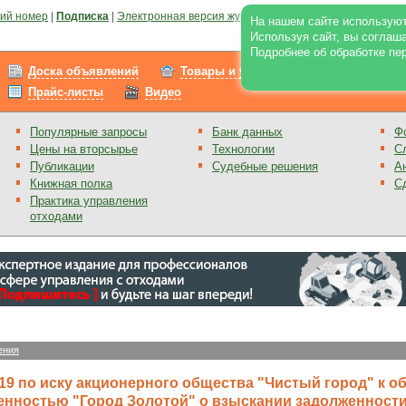
ий номер
|
Подписка
|
Электронная версия журнала
|
Отзывы
|
Реклама на по
На нашем сайте используют
Используя сайт, вы соглаш
Подробнее об обработке пе
Доска объявлений
Товары и услуги
Работа
Прайс-листы
Видео
Популярные запросы
Банк данных
Ф
Цены на вторсырье
Технологии
С
Публикации
Судебные решения
А
Книжная полка
С
Практика управления
отходами
ения
019 по иску акционерного общества "Чистый город" к о
енностью "Город Золотой" о взыскании задолженност