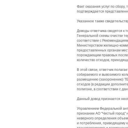
Факт оказания услуг по сбору,
подтверждается представленн
Указанное также свидетельству
Доводы ответчика сводятся к т
Генеральной схемы очистки те
соответствии с Рекомендация
Министерством жилищно-коммун
предоставленных органам мест
порождающим правовых последс
количество отходов, приходяще
В этой связи, ответчик полага
собираемого и вывозимого коли
размещению (захоронению) ТБО
отходов (в редакции дополнит
полигоне, в соответствии с да
Данный довод признается нео
Управлением Федеральной анти
признании АО "Чистый город" н
неверного определения объема
и потребления, приводящему к