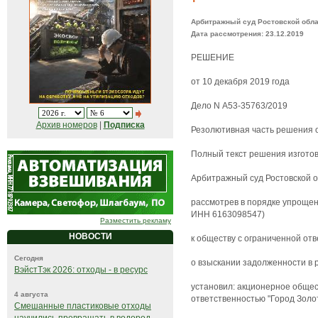
Арбитражный суд Ростовской обл
Дата рассмотрения: 23.12.2019
РЕШЕНИЕ
от 10 декабря 2019 года
Дело N А53-35763/2019
Архив номеров
|
Подписка
Резолютивная часть решения о
Полный текст решения изготовл
Арбитражный суд Ростовской о
рассмотрев в порядке упрощен
ИНН 6163098547)
Разместить рекламу
НОВОСТИ
к обществу с ограниченной от
Сегодня
о взыскании задолженности в р
ВэйстТэк 2026: отходы - в ресурс
установил: акционерное общес
4 августа
ответственностью "Город Золот
Смешанные пластиковые отходы