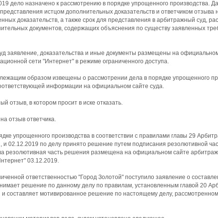
019 дело назначено к рассмотрению в порядке упрощенного производства. 
 представления истцом дополнительных доказательств и ответчиком отзыва н
ных доказательств, а также срок для представления в арбитражный суд, ра
нительных документов, содержащих объяснения по существу заявленных тре
уд заявление, доказательства и иные документы размещены на официальном
ционной сети "Интернет" в режиме ограниченного доступа.
длежащим образом извещены о рассмотрении дела в порядке упрощенного про
оответствующей информации на официальном сайте суда.
й отзыв, в котором просит в иске отказать.
на отзыв ответчика.
ядке упрощенного производства в соответствии с правилами главы 29 Арбит
, и 02.12.2019 по делу принято решение путем подписания резолютивной ча
ла резолютивная часть решения размещена на официальном сайте арбитраж
нтернет" 03.12.2019.
аниченной ответственностью "Город Золотой" поступило заявление о составл
ринимает решение по данному делу по правилам, установленным главой 20 Ар
 и составляет мотивированное решение по настоящему делу, рассмотренном