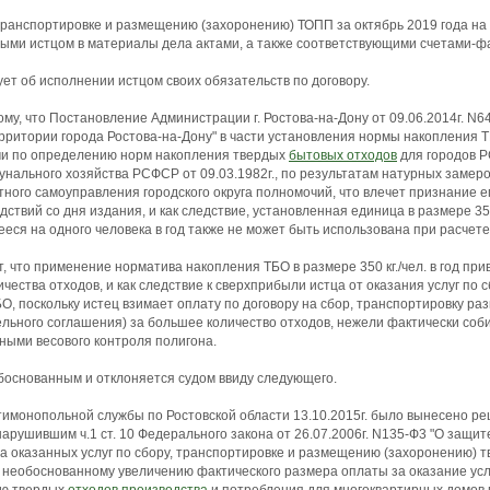
 транспортировке и размещению (захоронению) ТОПП за октябрь 2019 года на с
ыми истцом в материалы дела актами, а также соответствующими счетами-ф
ет об исполнении истцом своих обязательств по договору.
ому, что Постановление Администрации г. Ростова-на-Дону от 09.06.2014г. N
рритории города Ростова-на-Дону" в части установления нормы накопления Т
ми по определению норм накопления твердых
бытовых отходов
для городов 
ального хозяйства РСФСР от 09.03.1982г., по результатам натурных замер
ного самоуправления городского округа полномочий, что влечет признание е
твий со дня издания, и как следствие, установленная единица в размере 3
еся на одного человека в год также не может быть использована при расчете
ет, что применение норматива накопления ТБО в размере 350 кг./чел. в год пр
чества отходов, и как следствие к сверхприбыли истца от оказания услуг по 
, поскольку истец взимает оплату по договору на сбор, транспортировку р
ельного соглашения) за большее количество отходов, нежели фактически соб
нными весового контроля полигона.
боснованным и отклоняется судом ввиду следующего.
монопольной службы по Ростовской области 13.10.2015г. было вынесено ре
арушившим ч.1 ст. 10 Федерального закона от 26.07.2006г. N135-Ф3 "О защите
 оказанных услуг по сбору, транспортировке и размещению (захоронению) 
 необоснованному увеличению фактического размера оплаты за оказание услу