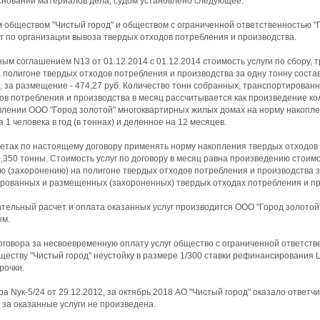
сновании материалов дела, судом установлено следующее.
 обществом "Чистый город" и обществом с ограниченной ответственностью "
уг по организации вывоза твердых отходов потребления и производства.
ым соглашением N13 от 01.12.2014 с 01.12.2014 стоимость услуги по сбору, 
полигоне твердых отходов потребления и производства за одну тонну состав
б., за размещение - 474,27 руб. Количество тонн собранных, транспортирова
ов потребления и производства в месяц рассчитывается как произведение к
влении ООО "Город золотой" многоквартирных жилых домах на норму накопл
 1 человека в год (в тоннах) и деленное на 12 месяцев.
етах по настоящему договору применять норму накопления твердых отходов
 0,350 тонны. Стоимость услуг по договору в месяц равна произведению стоимо
 (захоронению) на полигоне твердых отходов потребления и производства за
рованных и размещенных (захороненных) твердых отходах потребления и пр
чательный расчет и оплата оказанных услуг производится ООО "Город золотой
ым.
договора за несвоевременную оплату услуг общество с ограниченной ответств
еству "Чистый город" неустойку в размере 1/300 ставки рефинансирования 
рочки.
а Nук-5/24 от 29.12.2012, за октябрь 2018 АО "Чистый город" оказало ответчи
а за оказанные услуги не произведена.