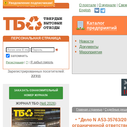
Уведомление подписчикам!
О портале
|
О журнале
|
Свеж
ОТРАСЛЕВОЙ РЕСУРС
English
Каталог
предприятий
ПЕРСОНАЛЬНАЯ СТРАНИЦА
Новости
Документы
Мероприятия
запомнить
Я забыл пароль
Регистрация
|
?
|
Зарегистрированных посетителей:
22311
ЗАКАЗАТЬ ОЗНАКОМИТЕЛЬНЫЙ
НОМЕР ЖУРНАЛА
ЖУРНАЛ ТБО
(
№6 2026
)
Главная страница
/
Судебные реш
"Дело N А53-35763/2
ограниченной ответств