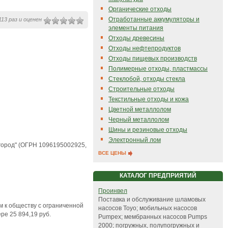
Органические отходы
Отработанные аккумуляторы и
13 раз и оценен
элементы питания
Отходы древесины
Отходы нефтепродуктов
Отходы пищевых производств
Полимерные отходы, пластмассы
Стеклобой, отходы стекла
Строительные отходы
Текстильные отходы и кожа
Цветной металлолом
Черный металлолом
Шины и резиновые отходы
Электронный лом
город" (ОГРН 1096195002925,
ВСЕ ЦЕНЫ
КАТАЛОГ ПРЕДПРИЯТИЙ
Проинвел
Поставка и обслуживание шламовых
м к обществу с ограниченной
насосов Toyo; мобильных насосов
ре 25 894,19 руб.
Pumpex; мембранных насосов Pumps
2000; погружных, полупогружных и