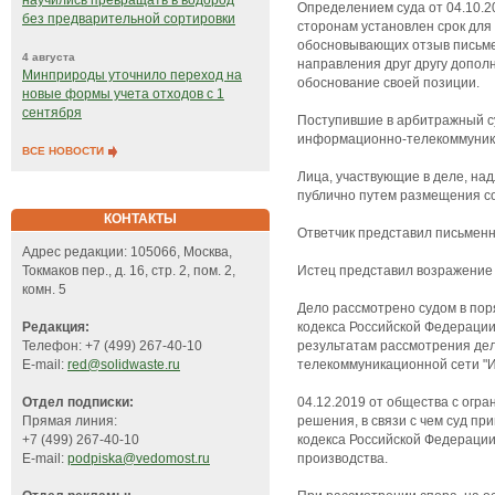
научились превращать в водород
Определением суда от 04.10.2
без предварительной сортировки
сторонам установлен срок для
обосновывающих отзыв письмен
4 августа
направления друг другу допол
Минприроды уточнило переход на
обоснование своей позиции.
новые формы учета отходов с 1
сентября
Поступившие в арбитражный с
информационно-телекоммуника
ВСЕ НОВОСТИ
Лица, участвующие в деле, на
публично путем размещения с
КОНТАКТЫ
Ответчик представил письменны
Адрес редакции: 105066, Москва,
Истец представил возражение 
Токмаков пер., д. 16, стр. 2, пом. 2,
комн. 5
Дело рассмотрено судом в пор
кодекса Российской Федерации
Редакция:
результатам рассмотрения де
Телефон: +7 (499) 267-40-10
телекоммуникационной сети "И
E-mail:
red@solidwaste.ru
04.12.2019 от общества с огр
Отдел подписки:
решения, в связи с чем суд п
Прямая линия:
кодекса Российской Федерации
+7 (499) 267-40-10
производства.
E-mail:
podpiska@vedomost.ru