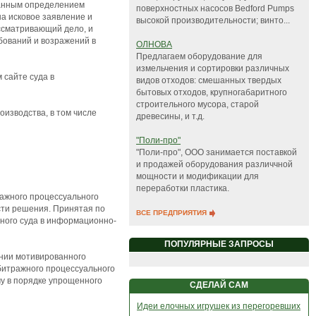
Данным определением
поверхностных насосов Bedford Pumps
а исковое заявление и
высокой производительности; винто...
ссматривающий дело, и
бований и возражений в
ОЛНОВА
Предлагаем оборудование для
измельчения и сортировки различных
 сайте суда в
видов отходов: смешанных твердых
бытовых отходов, крупногабаритного
строительного мусора, старой
изводства, в том числе
древесины, и т.д.
"Поли-про"
"Поли-про", ООО занимается поставкой
и продажей оборудования различчной
мощности и модификации для
переработки пластика.
ражного процессуального
сти решения. Принятая по
ВСЕ ПРЕДПРИЯТИЯ
ного суда в информационно-
ПОПУЛЯРНЫЕ ЗАПРОСЫ
ении мотивированного
битражного процессуального
у в порядке упрощенного
СДЕЛАЙ САМ
Идеи елочных игрушек из перегоревших