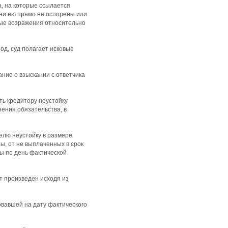
а, на которые ссылается
они ею прямо не оспорены или
ные возражения относительно
од, суд полагает исковые
ние о взыскании с ответчика
ть кредитору неустойку
ения обязательства, в
елю неустойку в размере
, от не выплаченных в срок
ы по день фактической
ет произведен исходя из
овавшей на дату фактического