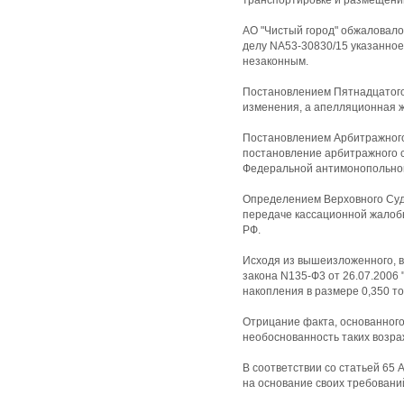
транспортировке и размещен
АО "Чистый город" обжаловало
делу NА53-30830/15 указанно
незаконным.
Постановлением Пятнадцатого 
изменения, а апелляционная ж
Постановлением Арбитражного 
постановление арбитражного 
Федеральной антимонопольной 
Определением Верховного Суд
передаче кассационной жалобы
РФ.
Исходя из вышеизложенного, в
закона N135-Ф3 от 26.07.2006
накопления в размере 0,350 тон
Отрицание факта, основанного
необоснованность таких возра
В соответствии со статьей 65 
на основание своих требовани