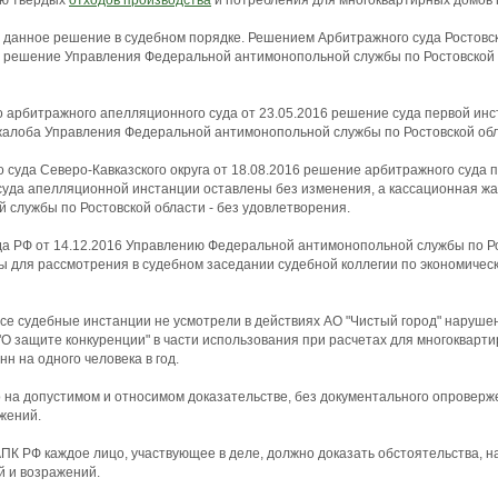
ию твердых
отходов производства
и потребления для многоквартирных домов г
 данное решение в судебном порядке. Решением Арбитражного суда Ростовско
е решение Управления Федеральной антимонопольной службы по Ростовской
арбитражного апелляционного суда от 23.05.2016 решение суда первой инс
алоба Управления Федеральной антимонопольной службы по Ростовской обла
суда Северо-Кавказского округа от 18.08.2016 решение арбитражного суда 
суда апелляционной инстанции оставлены без изменения, а кассационная ж
службы по Ростовской области - без удовлетворения.
а РФ от 14.12.2016 Управлению Федеральной антимонопольной службы по Ро
 для рассмотрения в судебном заседании судебной коллегии по экономичес
се судебные инстанции не усмотрели в действиях АО "Чистый город" нарушен
 "О защите конкуренции" в части использования при расчетах для многоквар
н на одного человека в год.
 на допустимом и относимом доказательстве, без документального опровер
жений.
АПК РФ каждое лицо, участвующее в деле, должно доказать обстоятельства, н
й и возражений.