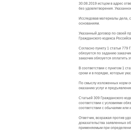
30.08.2019 истцом в адрес от
без удовлетворения. Указанно
Исследовав материалы дела, с
основаниям.
Указанный договор по своей п
Гражданского кодекса Российс
Согласно пункту 1 статьи 779 
обязуется по заданию заказчи
заказчик обязуется оплатить эт
В соответствии с пунктом 1 ст
сроки и в порядке, которые ука
По смыслу изложенных норм об
оказанию услуг и предъявлению
Статьей 309 Гражданского код
соответствии с условиями обяз
соответствии с обычаями или
Ответчик, возражая против удо
доказательства заявленных об
применяемым при определении