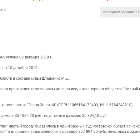
асти
Материал прочитан 11
бъявлена 02 декабря 2019 г.
ен 10 декабря 2019 г.
бласти в составе судьи Штыренко М.Е.,
ного производства материалы дела по иску акционерного общества "Чистый 
ветственностью "Город Золотой" (ОГРН 1066164172403, ИНН 6164248210)
азмере 357 984,20 руб., неустойки в размере 25 894,19 руб.,
тво "Чистый город" обратилось в Арбитражный суд Ростовской области с иско
ой" о взыскании задолженности в размере 357 984,20 руб., неустойки в разме