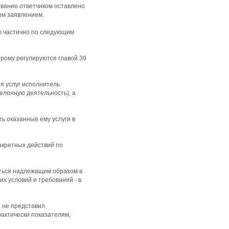
ование ответчиком оставлено
ым заявлением.
ю частично по следующим
орому регулируются главой 39
ия услуг исполнитель
еленную деятельность), а
ть оказанные ему услуги в
нкретных действий по
яться надлежащим образом в
их условий и требований - в
, не представил
фактически показателям,