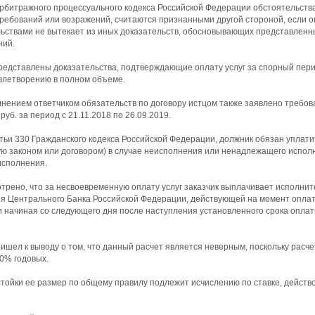
 Арбитражного процессуального кодекса Российской Федерации обстоятельств
требований или возражений, считаются признанными другой стороной, если 
льствами не вытекает из иных доказательств, обосновывающих представлен
ний.
представлены доказательства, подтверждающие оплату услуг за спорный пери
летворению в полном объеме.
нением ответчиком обязательств по договору истцом также заявлено требова
руб. за период с 21.11.2018 по 26.09.2019.
атьи 330 Гражданского кодекса Российской Федерации, должник обязан уплати
ю законом или договором) в случае неисполнения или ненадлежащего исполн
исполнения.
отрено, что за несвоевременную оплату услуг заказчик выплачивает исполнит
я Центрального Банка Российской Федерации, действующей на момент оплаты
и начиная со следующего дня после наступления установленного срока оплат
ришел к выводу о том, что данный расчет является неверным, поскольку расч
00% годовых.
тойки ее размер по общему правилу подлежит исчислению по ставке, действ