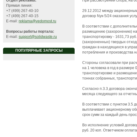
При рассмотрении спора, на о
Отдел рекламы:
Прямая линия:
29.12.2012 между акционерным
+7 (499) 267-40-10
договор Nук-5/24 оказания усл
+7 (499) 267-40-15
E-mail:
reklama@vedomost.ru
В соответствии с дополнительн
размещению (захоронению) на 
Вопросы работы портала:
транспортировку - 1631,73 ру
E-mail:
support@solidwaste.ru
(захороненных) твердых отход
граждан в находящихся в упра
ПОПУЛЯРНЫЕ ЗАПРОСЫ
потребления и производства на
Стороны согласовали при расч
на 1 человека в год в размере
транспортировке и размещению
тоннах собранных, транспорти
Согласно п.3.3 договора окон
месяца следующего за отчетн
В соответствии с пунктом 3.5 
выплачивает акционерному общ
срок сумм за каждый день прос
Во исполнение условий договор
руб. 20 коп. Ответчиком оплат