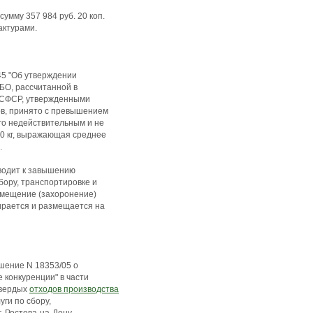
умму 357 984 руб. 20 коп.
актурами.
645 "Об утверждении
БО, рассчитанной в
РСФСР, утвержденными
ов, принято с превышением
го недействительным и не
50 кг, выражающая среднее
.
иводит к завышению
сбору, транспортировке и
азмещение (захоронение)
ирается и размещается на
шение N 18353/05 о
 конкуренции" в части
твердых
отходов производства
ги по сбору,