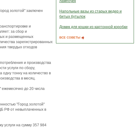
лампочек
Город золотой" заключен
Напольные вазы из старых ведер и
битых бутылок
транспортировке и
Домик для кошки из картонной коробки
ляет: за сбор и
нных и размещенных
ВСЕ СОВЕТЫ
оличества зарегистрированных
ения твердых отходов
 потребления и производства
сти услуги по сбору,
 одну тонну на количество в
оизводства в месяц.
" ежемесячно до 20 числа
енностью "Город золотой"
ЦБ РФ от невыплаченных в
ку услуги на сумму 357 984