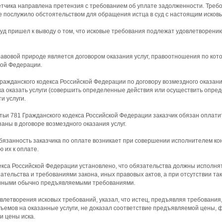
ветчика направлена претензия с требованием об уплате задолженности. Треб
е послужило обстоятельством для обращения истца в суд с настоящим исков
уд пришел к выводу о том, что исковые требования подлежат удовлетворени
равовой природе является договором оказания услуг, правоотношения по кот
кой Федерации.
Гражданского кодекса Российской Федерации по договору возмездного оказан
ка оказать услуги (совершить определенные действия или осуществить опред
и услуги.
атьи 781 Гражданского кодекса Российской Федерации заказчик обязан оплати
заны в договоре возмездного оказания услуг.
язанность заказчика по оплате возникает при совершении исполнителем ко
 их к оплате.
екса Российской Федерации установлено, что обязательства должны исполн
ательства и требованиями закона, иных правовых актов, а при отсутствии так
 иными обычно предъявляемыми требованиями.
влетворения исковых требований, указал, что истец, предъявляя требования
ъемов на оказанные услуги, не доказал соответствие предъявляемой цены, 
 цены иска.