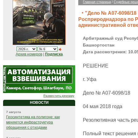
Главная страница
/
Судебные реш
"Дело № А07-6098/18
Росприроднадзора по 
административной отв
Арбитражный суд Респу
Башкортостан
Дата рассмотрения: 10.0
Архив номеров
|
Подписка
РЕШЕНИЕ
г. Уфа
Дело № А07-6098/18
Разместить рекламу
НОВОСТИ
04 мая 2018 года
7 августа
Геосинтетика на полигоне: как
Резолютивная часть ре
меняется инфраструктура
обращения с отходами
Полный текст решения 