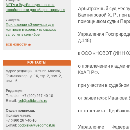
7 августа
МЕГА и ВкусВилл установили
Арбитражный суд Респу
экообменники для сбора вторсырья
Бахтияровой Х. Р., при
7 августа
помощником судьи Перф
Приложение «Экопульс» для
контроля мусорных площадок
Управления Росприродн
запустят в сентябре
д.148)
ВСЕ НОВОСТИ
к ООО «НОВЭТ (ИНН 02
КОНТАКТЫ
о привлечении к админис
Адрес редакции: 105066, Москва,
КоАП РФ.
Токмаков пер., д. 16, стр. 2, пом. 2,
комн. 5
при участии в судебном
Редакция:
Телефон: +7 (499) 267-40-10
от заявителя: Иванова 
E-mail:
red@solidwaste.ru
от ответчика: Щербаков
Отдел подписки:
Прямая линия:
+7 (499) 267-40-10
E-mail:
podpiska@vedomost.ru
Управление Федер