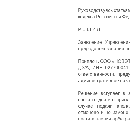
Руководствуясь статья
кодекса Российской Фед
Р Е Ш И Л :
Заявление Управлени
природопользования по
Привлечь ООО «НОВЭТ (
д.3/А, ИНН 027790041
ответственности, пред
административное нака
Решение вступает в з
срока со дня его прин
случае подачи апел
отменено и не изменен
постановления арбитра