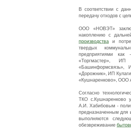
В соответствии с да
передачу отходов с це
ООО «НОВЭТ» заключ
накоплению с дальн
производства
и потреб
твердых коммуналь
предприятиями как
«Торгмастер», ИП
«Башинформсвязь», 
«Дорожник», ИП Кулаги
«Кушнаренково», ООО 
Согласно технологиче
ТКО с.Кушнаренково
А.И. Хабибовым - пол
предназначенным для 
выполняются следую
обезвреживание
бытов