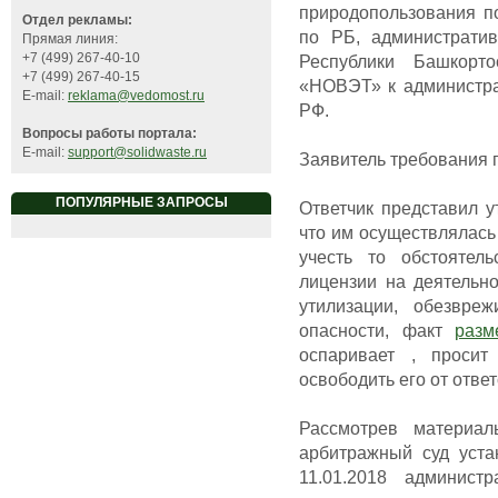
природопользования п
Отдел рекламы:
по РБ, администрати
Прямая линия:
+7 (499) 267-40-10
Республики Башкорт
+7 (499) 267-40-15
«НОВЭТ» к администрат
E-mail:
reklama@vedomost.ru
РФ.
Вопросы работы портала:
E-mail:
support@solidwaste.ru
Заявитель требования 
ПОПУЛЯРНЫЕ ЗАПРОСЫ
Ответчик представил у
что им осуществлялась
учесть то обстоятел
лицензии на деятельно
утилизации, обезвре
опасности, факт
разм
оспаривает , просит
освободить его от отве
Рассмотрев материал
арбитражный суд уста
11.01.2018 админист