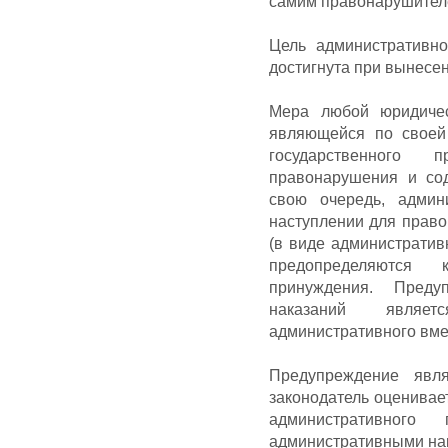
самим правонарушителе
Цель административн
достигнута при вынесе
Мера любой юридичес
являющейся по своей
государственного
правонарушения и со
свою очередь, админ
наступлении для право
(в виде административ
предопределяются 
принуждения. Преду
наказаний являе
административного вме
Предупреждение явля
законодатель оценивае
административног
административными на