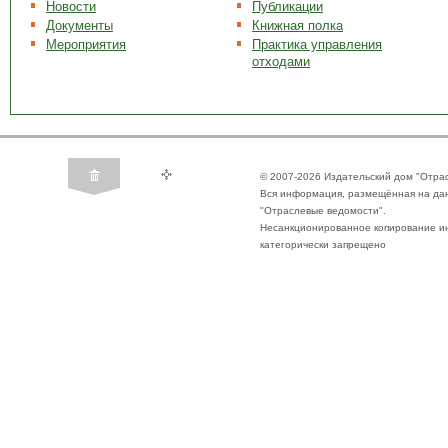
Новости
Публикации
Документы
Книжная полка
Мероприятия
Практика управления
отходами
© 2007-2026 Издательский дом "Отра
Вся информация, размещённая на да
"Отраслевые ведомости".
Несанкционированное копирование ин
категорически запрещено