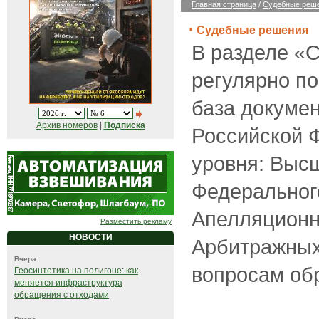
Главная страница
/
Судебные реш
Судебные решения
В разделе «
регулярно по
база докуме
Архив номеров
|
Подписка
Российской 
уровня: Выс
Федеральног
Апелляционн
Разместить рекламу
НОВОСТИ
Арбитражных
Вчера
вопросам об
Геосинтетика на полигоне: как
меняется инфраструктура
обращения с отходами