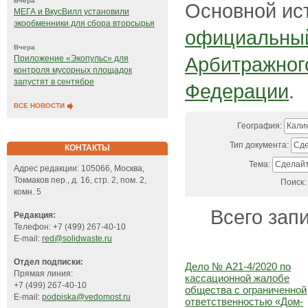
Вчера
Основной ис
МЕГА и ВкусВилл установили
экообменники для сбора вторсырья
официальный
Вчера
Арбитражног
Приложение «Экопульс» для
контроля мусорных площадок
запустят в сентябре
Федерации
.
ВСЕ НОВОСТИ
География:
Калин
Тип документа:
Сде
КОНТАКТЫ
Тема:
Сделайт
Адрес редакции: 105066, Москва,
Токмаков пер., д. 16, стр. 2, пом. 2,
Поиск:
комн. 5
Всего запи
Редакция:
Телефон: +7 (499) 267-40-10
E-mail:
red@solidwaste.ru
Отдел подписки:
Дело № А21-4/2020 по
Прямая линия:
кассационной жалобе
+7 (499) 267-40-10
общества с ограниченной
E-mail:
podpiska@vedomost.ru
ответственностью «Дом-