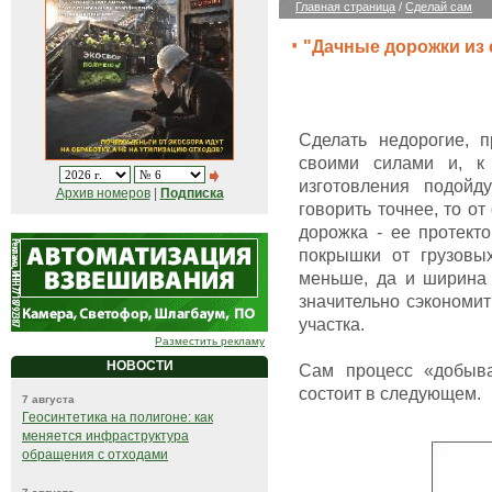
Главная страница
/
Сделай сам
"Дачные дорожки из
Сделать недорогие, 
своими силами и, к 
изготовления подойд
Архив номеров
|
Подписка
говорить точнее, то о
дорожка - ее протект
покрышки от грузовых
меньше, да и ширина 
значительно сэкономит
участка.
Разместить рекламу
НОВОСТИ
Сам процесс «добыва
состоит в следующем.
7 августа
Геосинтетика на полигоне: как
меняется инфраструктура
обращения с отходами