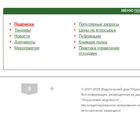
МЕНЮ
ПО
Подписка
Популярные запросы
Тендеры
Цены на вторсырье
Новости
Публикации
Документы
Книжная полка
Мероприятия
Практика управления
отходами
© 2007-2026 Издательский дом "Отра
Вся информация, размещённая на да
"Отраслевые ведомости".
Несанкционированное копирование ин
категорически запрещено