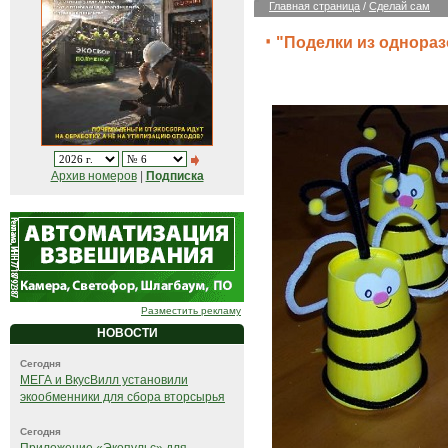
Главная страница
/
Сделай сам
"Поделки из однораз
Архив номеров
|
Подписка
Разместить рекламу
НОВОСТИ
Сегодня
МЕГА и ВкусВилл установили
экообменники для сбора вторсырья
Сегодня