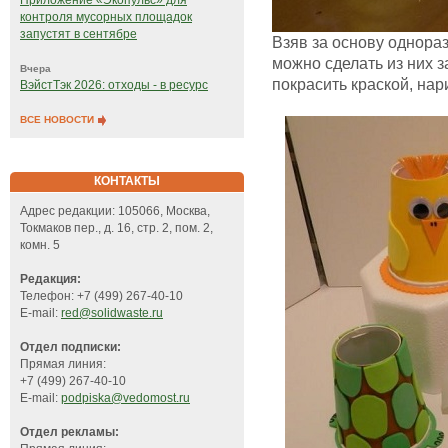
Приложение «Экопульс» для
контроля мусорных площадок
запустят в сентябре
Взяв за основу однораз
можно сделать из них з
Вчера
покрасить краской, нари
ВэйстТэк 2026: отходы - в ресурс
ВСЕ НОВОСТИ
КОНТАКТЫ
Адрес редакции: 105066, Москва,
Токмаков пер., д. 16, стр. 2, пом. 2,
комн. 5
Редакция:
Телефон: +7 (499) 267-40-10
E-mail:
red@solidwaste.ru
Отдел подписки:
Прямая линия:
+7 (499) 267-40-10
E-mail:
podpiska@vedomost.ru
Отдел рекламы: