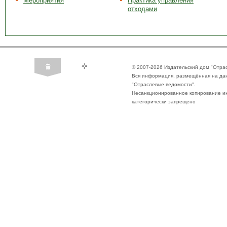
Мероприятия
Практика управления
отходами
© 2007-2026 Издательский дом "Отра
Вся информация, размещённая на да
"Отраслевые ведомости".
Несанкционированное копирование ин
категорически запрещено