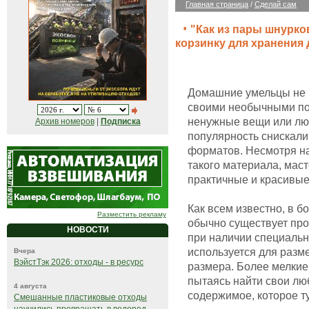
Главная страница
/
Сделай сам
"Как из пары шнурко
корзинку для хранения 
Домашние умельцы не 
своими необычными под
ненужные вещи или лю
Архив номеров
|
Подписка
популярность снискали
форматов. Несмотря на
такого материала, маст
практичные и красивые
Как всем известно, в 
Разместить рекламу
обычно существует про
НОВОСТИ
при наличии специальн
используется для разм
Вчера
ВэйстТэк 2026: отходы - в ресурс
размера. Более мелкие
пытаясь найти свои лю
4 августа
содержимое, которое ту
Смешанные пластиковые отходы