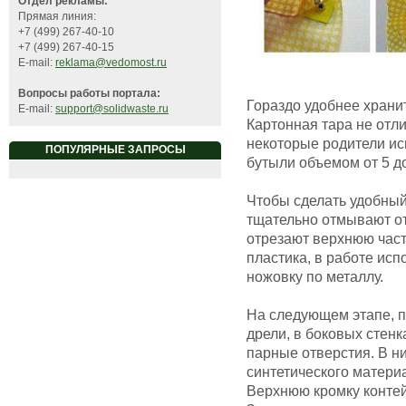
Отдел рекламы:
Прямая линия:
+7 (499) 267-40-10
+7 (499) 267-40-15
E-mail:
reklama@vedomost.ru
Вопросы работы портала:
Гораздо удобнее храни
E-mail:
support@solidwaste.ru
Картонная тара не отл
некоторые родители ис
ПОПУЛЯРНЫЕ ЗАПРОСЫ
бутыли объемом от 5 до
Чтобы сделать удобный
тщательно отмывают от 
отрезают верхнюю част
пластика, в работе исп
ножовку по металлу.
На следующем этапе, 
дрели, в боковых стен
парные отверстия. В н
синтетического матери
Верхнюю кромку конте