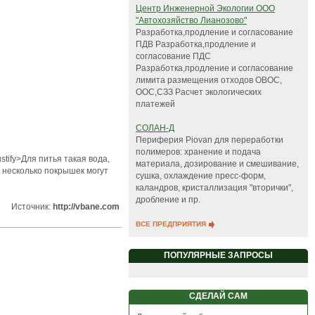
Центр Инженерной Экологии ООО
"Автохозяйство Лианозово"
Разработка,продление и согласование
ПДВ Разработка,продление и
согласование ПДС
Разработка,продление и согласование
лимита размещения отходов ОВОС,
ООС,СЗЗ Расчет экологических
платежей
СОЛАН-Д
Периферия Piovan для переработки
полимеров: хранение и подача
tify>Для питья такая вода,
материала, дозирование и смешивание,
, несколько покрышек могут
сушка, охлаждение пресс-форм,
каландров, кристаллизация "вторички",
дробление и пр.
Источник:
http://vbane.com
ВСЕ ПРЕДПРИЯТИЯ
ПОПУЛЯРНЫЕ ЗАПРОСЫ
СДЕЛАЙ САМ