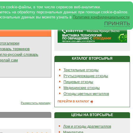
ртале
|
Реклама в журнале
|
ся cookie-файлы, в том числе сервисов веб-аналитики.
аетесь на обработку персональных данных при помощи cookie-файлов.
рсональных данных вы можете узнать в
Политике конфиденциальности
ПРИНЯТЬ
Презентации
отогалереи
ловарь терминов
нгло-русский словарь
КАТАЛОГ ВТОРСЫРЬЯ
делай сам
Текстильные отходы
Ртутьсодержащие отходы
Пищевые отходы
Медицинские отходы
Отходы цветных металлов
ПЕРЕЙТИ В КАТАЛОГ
Разместить рекламу
ЦЕНЫ НА ВТОРСЫРЬЕ
Лом и отходы драгметаллов
Макулатура