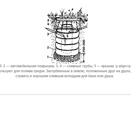
: 2 — автомобильная покрышка; 3, 4 — сливные трубы; 5 — крышка. p align=jus
пользуют для полива грядок. Заглубленные в землю, положенные друг на друга
служить и хорошим сливным колодцем для бани или душа.