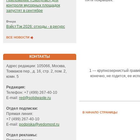
Приложение «Экопульс» для
контроля мусорных площадок
запустят в сентябре
Вчера
ВэйстТэк 2026: отходы - в ресурс
ВСЕ НОВОСТИ
КОНТАКТЫ
Адрес редакции: 105066, Москва,
1 — крупнозернистый гравий
Токмаков пер., д. 16, стр. 2, пом. 2,
конечно, не годится, ее ис
комн. 5
Редакция:
Телефон: +7 (499) 267-40-10
E-mail:
red@solidwaste.ru
Отдел подписки:
В НАЧАЛО СТРАНИЦЫ
Прямая линия:
+7 (499) 267-40-10
E-mail:
podpiska@vedomost.ru
Отдел рекламы: