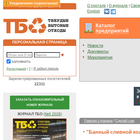
Уведомление подписчикам!
О портале
|
О журнале
|
Свеж
ОТРАСЛЕВОЙ РЕСУРС
English
Каталог
предприятий
ПЕРСОНАЛЬНАЯ СТРАНИЦА
Новости
Документы
Мероприятия
запомнить
Я забыл пароль
Регистрация
|
?
|
Зарегистрированных посетителей:
22311
ЗАКАЗАТЬ ОЗНАКОМИТЕЛЬНЫЙ
НОМЕР ЖУРНАЛА
ЖУРНАЛ ТБО
(
№6 2026
)
Главная страница
/
Сделай сам
"Банный сливной ко