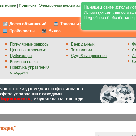
ий номер
|
Подписка
|
Электронная версия журнала
|
Отзывы
|
Реклама на по
На нашем сайте используют
Используя сайт, вы соглаш
Подробнее об обработке пе
Доска объявлений
Товары и услуги
Работа
Прайс-листы
Видео
Популярные запросы
Банк данных
Ф
Цены на вторсырье
Технологии
С
Публикации
Судебные решения
А
Книжная полка
С
Практика управления
отходами
лодец"