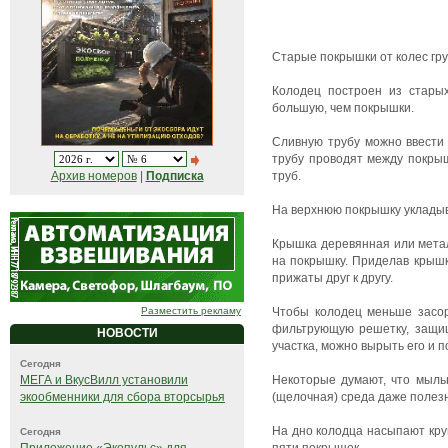
Старые покрышки от колес гру
Колодец построен из старых
большую, чем покрышки.
Сливную трубу можно ввести 
трубу проводят между покрыш
труб.
Архив номеров
|
Подписка
На верхнюю покрышку укладыв
Крышка деревянная или метал
на покрышку. Приделав крыш
прижаты друг к другу.
Чтобы колодец меньше засор
Разместить рекламу
фильтрующую решетку, защищ
НОВОСТИ
участка, можно вырыть его и п
Сегодня
Некоторые думают, что мыльн
МЕГА и ВкусВилл установили
(щелочная) среда даже полезн
экообменники для сбора вторсырья
На дно колодца насыпают кру
Сегодня
пяти покрышек.