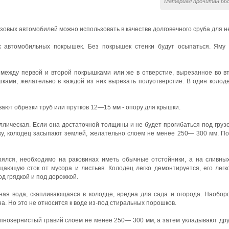
Материал прочитан 668
зовых автомобилей можно использовать в качестве долговечного сруба для не
 автомобильных покрышек. Без покрышек стенки будут осыпаться. Яму 
между первой и второй покрышками или же в отверстие, вырезанное во в
ками, желательно в каждой из них вырезать полуотверстие. В один колод
ают обрезки труб или прутков 12—15 мм - опору для крышки.
лическая. Если она достаточной толщины и не будет прогибаться под груз
ку, колодец засыпают землей, желательно слоем не менее 250— 300 мм. П
ялся, необходимо на раковинах иметь обычные отстойники, а на сливны
ающую сток от мусора и листьев. Колодец легко демонтируется, его легк
од грядкой и под дорожкой.
ая вода, скапливающаяся в колодце, вредна для сада и огорода. Наобор
а. Но это не относится к воде из-под стиральных порошков.
пнозернистый гравий слоем не менее 250— 300 мм, а затем укладывают друг