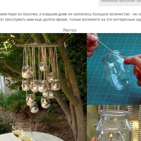
Материал прочитан 384
им пюре из баночек, и в вашем доме их скопилось большое количество - не с
т прослужить вам еще долгое время, только взгляните на эти интересные ид
Люстра