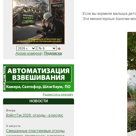
Если вы кормили малыша детск
Эти миниатюрные баночки могу
Архив номеров
|
Подписка
Разместить рекламу
НОВОСТИ
Вчера
ВэйстТэк 2026: отходы - в ресурс
4 августа
Смешанные пластиковые отходы