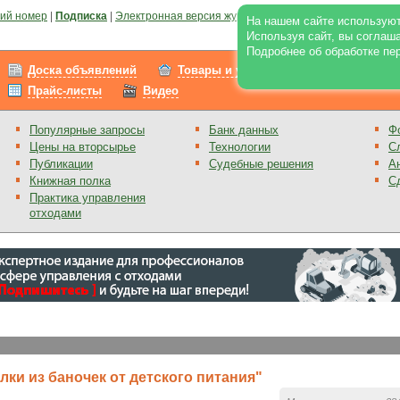
ий номер
|
Подписка
|
Электронная версия журнала
|
Отзывы
|
Реклама на по
На нашем сайте используют
Используя сайт, вы соглаш
Подробнее об обработке пе
Доска объявлений
Товары и услуги
Работа
Прайс-листы
Видео
Популярные запросы
Банк данных
Ф
Цены на вторсырье
Технологии
С
Публикации
Судебные решения
А
Книжная полка
С
Практика управления
отходами
ки из баночек от детского питания"