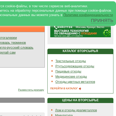
ртале
|
Реклама в журнале
|
ся cookie-файлы, в том числе сервисов веб-аналитики.
аетесь на обработку персональных данных при помощи cookie-файлов.
рсональных данных вы можете узнать в
Политике конфиденциальности
ПРИНЯТЬ
Презентации
отогалереи
ловарь терминов
нгло-русский словарь
КАТАЛОГ ВТОРСЫРЬЯ
делай сам
Текстильные отходы
Ртутьсодержащие отходы
Пищевые отходы
Медицинские отходы
Отходы цветных металлов
ПЕРЕЙТИ В КАТАЛОГ
Разместить рекламу
ЦЕНЫ НА ВТОРСЫРЬЕ
Лом и отходы драгметаллов
Макулатура