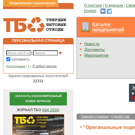
Уведомление подписчикам!
О портале
|
О журнале
|
Свеж
ОТРАСЛЕВОЙ РЕСУРС
English
Каталог
предприятий
ПЕРСОНАЛЬНАЯ СТРАНИЦА
Новости
Документы
Мероприятия
запомнить
Я забыл пароль
Регистрация
|
?
|
Зарегистрированных посетителей:
22311
ЗАКАЗАТЬ ОЗНАКОМИТЕЛЬНЫЙ
НОМЕР ЖУРНАЛА
ЖУРНАЛ ТБО
(
№6 2026
)
Главная страница
/
Сделай сам
"Оригинальные подел