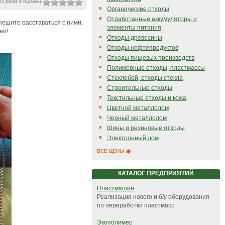
3 раза и оценен
Органические отходы
Отработанные аккумуляторы и
пешите расставаться с ними.
элементы питания
еи!
Отходы древесины
Отходы нефтепродуктов
Отходы пищевых производств
Полимерные отходы, пластмассы
Стеклобой, отходы стекла
Строительные отходы
Текстильные отходы и кожа
Цветной металлолом
Черный металлолом
Шины и резиновые отходы
Электронный лом
ВСЕ ЦЕНЫ
КАТАЛОГ ПРЕДПРИЯТИЙ
Пластмашин
Реализация нового и б/у оборудования
по переработки пластмасс.
Экополимер