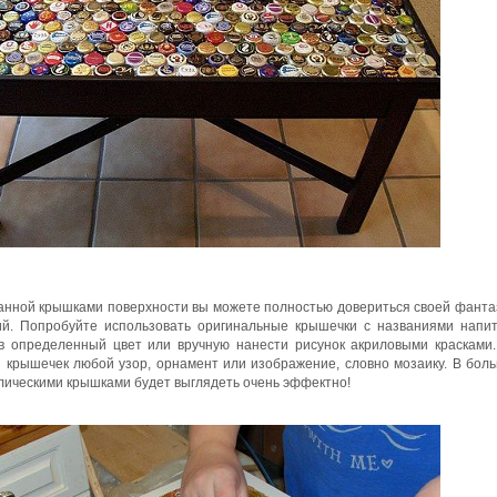
анной крышками поверхности вы можете полностью довериться своей фанта
ий. Попробуйте использовать оригинальные крышечки с названиями напит
 в определенный цвет или вручную нанести рисунок акриловыми красками
 крышечек любой узор, орнамент или изображение, словно мозаику. В бол
лическими крышками будет выглядеть очень эффектно!