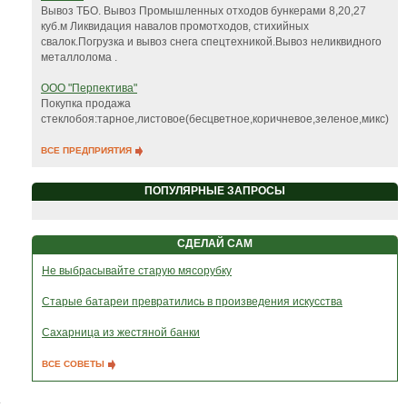
Вывоз ТБО. Вывоз Промышленных отходов бункерами 8,20,27
куб.м Ликвидация навалов промотходов, стихийных
свалок.Погрузка и вывоз снега спецтехникой.Вывоз неликвидного
металлолома .
ООО "Перпектива"
Покупка продажа
стеклобоя:тарное,листовое(бесцветное,коричневое,зеленое,микс)
ВСЕ ПРЕДПРИЯТИЯ
ПОПУЛЯРНЫЕ ЗАПРОСЫ
СДЕЛАЙ САМ
Не выбрасывайте старую мясорубку
Старые батареи превратились в произведения искусства
Сахарница из жестяной банки
ВСЕ СОВЕТЫ
.