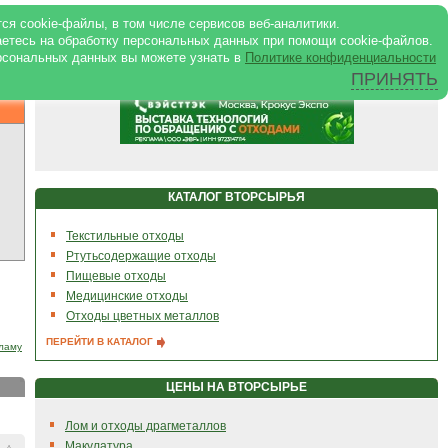
ся cookie-файлы, в том числе сервисов веб-аналитики.
аетесь на обработку персональных данных при помощи cookie-файлов.
рсональных данных вы можете узнать в
Политике конфиденциальности
ПРИНЯТЬ
КАТАЛОГ ВТОРСЫРЬЯ
Текстильные отходы
Ртутьсодержащие отходы
Пищевые отходы
Медицинские отходы
Отходы цветных металлов
ПЕРЕЙТИ В КАТАЛОГ
ламу
ЦЕНЫ НА ВТОРСЫРЬЕ
Лом и отходы драгметаллов
Макулатура