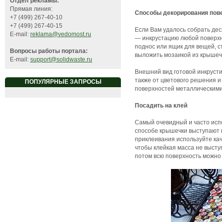
Отдел рекламы:
Прямая линия:
Способы декорирования пов
+7 (499) 267-40-10
+7 (499) 267-40-15
Если Вам удалось собрать дес
E-mail:
reklama@vedomost.ru
— инкрустацию любой поверхн
поднос или ящик для вещей, с
Вопросы работы портала:
выложить мозаикой из крышече
E-mail:
support@solidwaste.ru
Внешний вид готовой инкруст
также от цветового решения 
ПОПУЛЯРНЫЕ ЗАПРОСЫ
поверхностей металлическими
Посадить на клей
Самый очевидный и часто исп
способе крышечки выступают 
приклеивания используйте кач
чтобы клейкая масса не высту
потом всю поверхность можно 