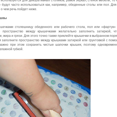
используется для декоративных столиков, рамок зеркал, стенок мебели, то 
 будут часто использоваться как, например, обеденные столы или пол. Для
 о чем речь пойдет ниже.
 швы
ышечками столешницу обеденного или рабочего стола, пол или «фартук»
о пространство между крышечками желательно заполнить затиркой, ч
, жира и грязи. Для этого точно также приклейте крышечки в выбранном поря
м заполните пространство между крышками затиркой или грунтовкой с пом
важно при этом сохранить чистые шапочки крышек, поэтому одновремен
влажной губкой.