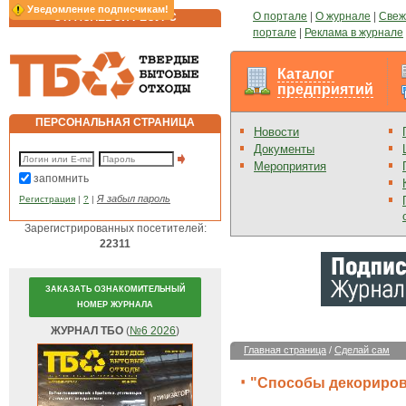
Уведомление подписчикам!
О портале
|
О журнале
|
Свеж
ОТРАСЛЕВОЙ РЕСУРС
портале
|
Реклама в журнале
Каталог
предприятий
ПЕРСОНАЛЬНАЯ СТРАНИЦА
Новости
Документы
Мероприятия
запомнить
Я забыл пароль
Регистрация
|
?
|
Зарегистрированных посетителей:
22311
ЗАКАЗАТЬ ОЗНАКОМИТЕЛЬНЫЙ
НОМЕР ЖУРНАЛА
ЖУРНАЛ ТБО
(
№6 2026
)
Главная страница
/
Сделай сам
"Способы декориров