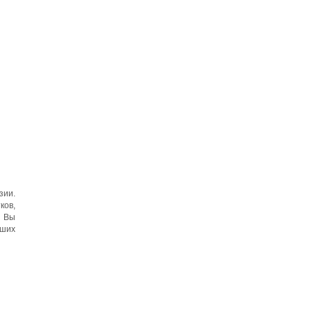
зии.
ков,
. Вы
ьших