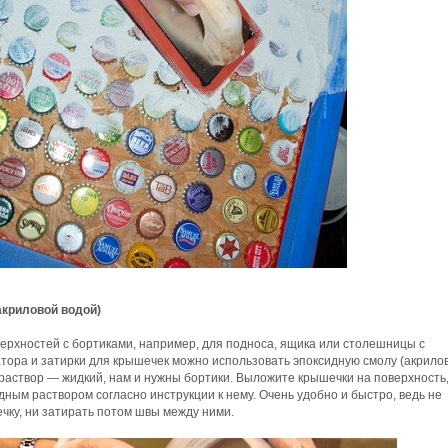
акриловой водой)
ерхностей с бортиками, например, для подноса, ящика или столешницы с
атора и затирки для крышечек можно использовать эпоксидную смолу (акрило
й раствор — жидкий, нам и нужны бортики. Выложите крышечки на поверхность,
дным раствором согласно инструкции к нему. Очень удобно и быстро, ведь не
чку, ни затирать потом швы между ними.