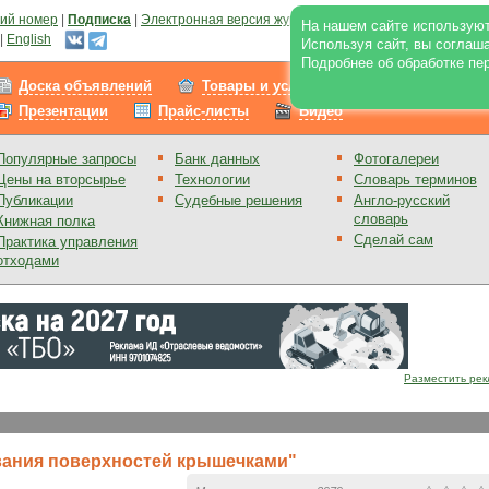
ий номер
|
Подписка
|
Электронная версия журнала
|
Отзывы
|
Реклама на
На нашем сайте используют
|
English
Используя сайт, вы соглаш
Подробнее об обработке пе
Доска объявлений
Товары и услуги
Работа
Презентации
Прайс-листы
Видео
Популярные запросы
Банк данных
Фотогалереи
Цены на вторсырье
Технологии
Словарь терминов
Публикации
Судебные решения
Англо-русский
словарь
Книжная полка
Сделай сам
Практика управления
отходами
Разместить рек
ания поверхностей крышечками"