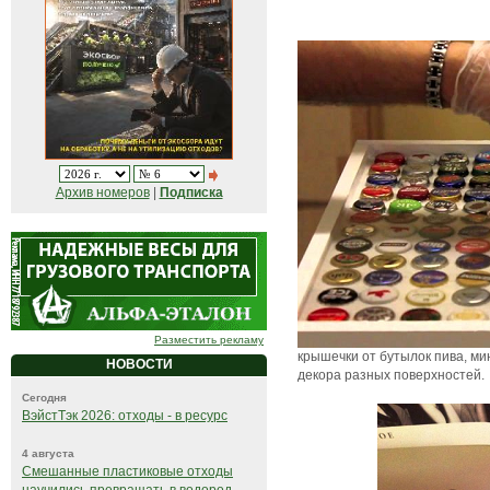
Архив номеров
|
Подписка
Разместить рекламу
крышечки от бутылок пива, м
НОВОСТИ
декора разных поверхностей.
Сегодня
ВэйстТэк 2026: отходы - в ресурс
4 августа
Смешанные пластиковые отходы