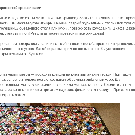
ерхностей крышечками
ятки или даже сотни металлических крышек, обратите внимание на этот прое
ости. Вы можете украсить крышечками старый журнальный столик или тумбоч
толешницу обеденного стола или кухни, поверхность комода или шкафа, даже
к стену или пол! Результат может превзойти все ожидания!
ированной поверхности зависит от выбранного способа крепления крышечек, 
и выложенного узора. Давайте рассмотрим основные способы украшения
 крышечками от бутылок.
ользуемый метод — посадить крышки на клей или жидкие гвозди. При таком
над основной поверхностью, создавая объемный рифленый узор. Для
ественный густой клей, жидкие гвозди или монтажную пену. Следите за тем,
пала за края крышечек и при этом надежно фиксировала каждую. При желани
вскрыть лаком.