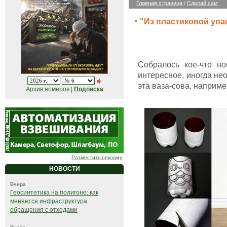
Главная страница
/
Сделай сам
"Из пластиковой упа
Собралось кое-что но
интересное, иногда нео
эта ваза-сова, наприме
Архив номеров
|
Подписка
Разместить рекламу
НОВОСТИ
Вчера
Геосинтетика на полигоне: как
меняется инфраструктура
обращения с отходами