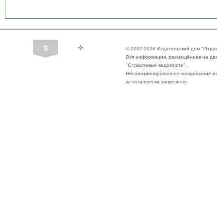
© 2007-2026 Издательский дом "Отра
Вся информация, размещённая на да
"Отраслевые ведомости".
Несанкционированное копирование ин
категорически запрещено