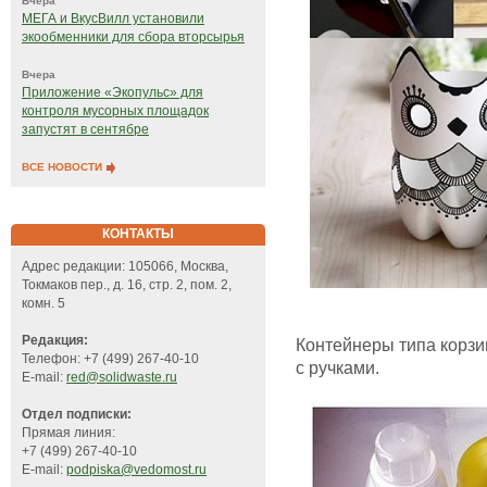
Вчера
МЕГА и ВкусВилл установили
экообменники для сбора вторсырья
Вчера
Приложение «Экопульс» для
контроля мусорных площадок
запустят в сентябре
ВСЕ НОВОСТИ
КОНТАКТЫ
Адрес редакции: 105066, Москва,
Токмаков пер., д. 16, стр. 2, пом. 2,
комн. 5
Редакция:
Контейнеры типа корзи
Телефон: +7 (499) 267-40-10
с ручками.
E-mail:
red@solidwaste.ru
Отдел подписки:
Прямая линия:
+7 (499) 267-40-10
E-mail:
podpiska@vedomost.ru