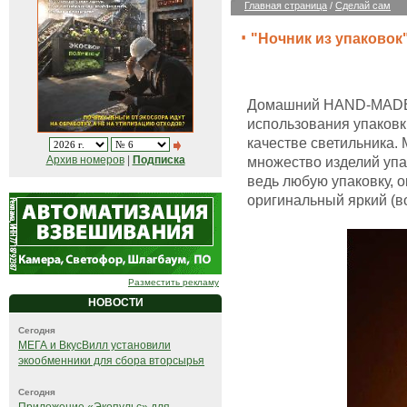
Главная страница
/
Сделай сам
"Ночник из упаковок
Домашний HAND-MADE 
использования упаковки
качестве светильника
Архив номеров
|
Подписка
множество изделий упа
ведь любую упаковку, 
оригинальный яркий (во
Разместить рекламу
НОВОСТИ
Сегодня
МЕГА и ВкусВилл установили
экообменники для сбора вторсырья
Сегодня