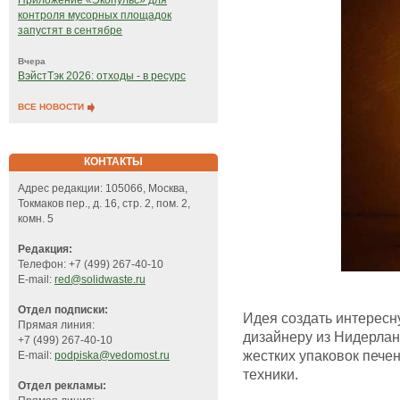
Приложение «Экопульс» для
контроля мусорных площадок
запустят в сентябре
Вчера
ВэйстТэк 2026: отходы - в ресурс
ВСЕ НОВОСТИ
КОНТАКТЫ
Адрес редакции: 105066, Москва,
Токмаков пер., д. 16, стр. 2, пом. 2,
комн. 5
Редакция:
Телефон: +7 (499) 267-40-10
E-mail:
red@solidwaste.ru
Отдел подписки:
Идея создать интересн
Прямая линия:
дизайнеру из Нидерлан
+7 (499) 267-40-10
жестких упаковок печен
E-mail:
podpiska@vedomost.ru
техники.
Отдел рекламы: