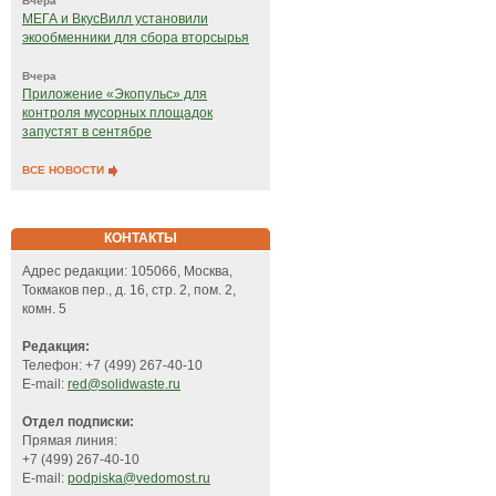
Вчера
МЕГА и ВкусВилл установили
экообменники для сбора вторсырья
Вчера
Приложение «Экопульс» для
контроля мусорных площадок
запустят в сентябре
ВСЕ НОВОСТИ
КОНТАКТЫ
Адрес редакции: 105066, Москва,
Токмаков пер., д. 16, стр. 2, пом. 2,
комн. 5
Редакция:
Телефон: +7 (499) 267-40-10
E-mail:
red@solidwaste.ru
Отдел подписки:
Прямая линия:
+7 (499) 267-40-10
E-mail:
podpiska@vedomost.ru