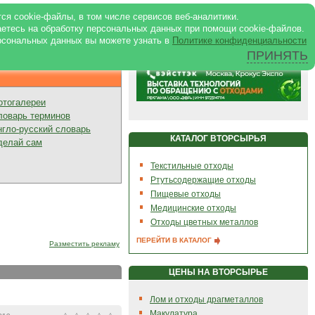
ртале
|
Реклама в журнале
|
ся cookie-файлы, в том числе сервисов веб-аналитики.
аетесь на обработку персональных данных при помощи cookie-файлов.
рсональных данных вы можете узнать в
Политике конфиденциальности
ПРИНЯТЬ
Презентации
отогалереи
ловарь терминов
нгло-русский словарь
КАТАЛОГ ВТОРСЫРЬЯ
делай сам
Текстильные отходы
Ртутьсодержащие отходы
Пищевые отходы
Медицинские отходы
Отходы цветных металлов
ПЕРЕЙТИ В КАТАЛОГ
Разместить рекламу
ЦЕНЫ НА ВТОРСЫРЬЕ
Лом и отходы драгметаллов
Макулатура