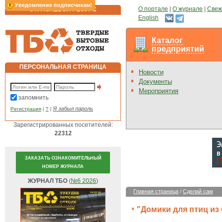
Уведомление подписчикам!
О портале
|
О журнале
|
Свеж
ОТРАСЛЕВОЙ РЕСУРС
English
Каталог
предприятий
ПЕРСОНАЛЬНАЯ СТРАНИЦА
Новости
Документы
Мероприятия
запомнить
Я забыл пароль
Регистрация
|
?
|
Зарегистрированных посетителей:
22312
ЗАКАЗАТЬ ОЗНАКОМИТЕЛЬНЫЙ
НОМЕР ЖУРНАЛА
ЖУРНАЛ ТБО
(
№6 2026
)
Главная страница
/
Сделай сам
"Домики для птиц из