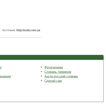
Источник:
http://xobi.com.ua
х
Фотогалереи
Словарь терминов
решения
Англо-русский словарь
Сделай сам