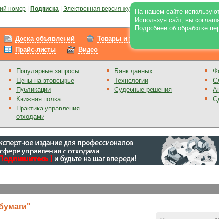
ий номер
|
Подписка
|
Электронная версия журнала
|
Отзывы
|
Реклама на по
На нашем сайте используют
Используя сайт, вы соглаш
Подробнее об обработке пе
Доска объявлений
Товары и услуги
Работа
Прайс-листы
Видео
Популярные запросы
Банк данных
Ф
Цены на вторсырье
Технологии
С
Публикации
Судебные решения
А
Книжная полка
С
Практика управления
отходами
 бумаги"