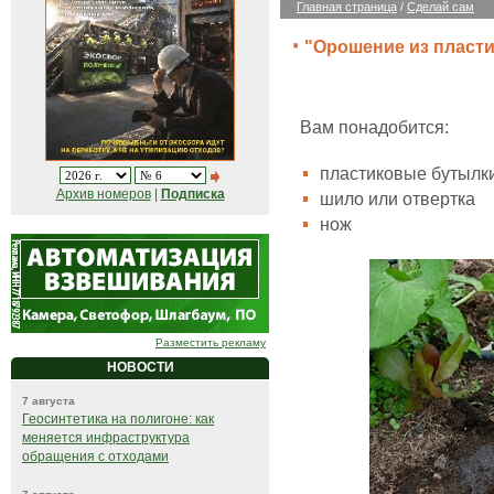
Главная страница
/
Сделай сам
"Орошение из пласт
Вам понадобится:
пластиковые бутылки
Архив номеров
|
Подписка
шило или отвертка
нож
Разместить рекламу
НОВОСТИ
7 августа
Геосинтетика на полигоне: как
меняется инфраструктура
обращения с отходами