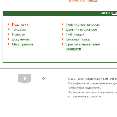
В НАЧАЛО СТРАНИЦЫ
МЕНЮ
ПО
Подписка
Популярные запросы
Тендеры
Цены на вторсырье
Новости
Публикации
Документы
Книжная полка
Мероприятия
Практика управления
отходами
© 2007-2026 Издательский дом "Отра
Вся информация, размещённая на да
"Отраслевые ведомости".
Несанкционированное копирование ин
категорически запрещено