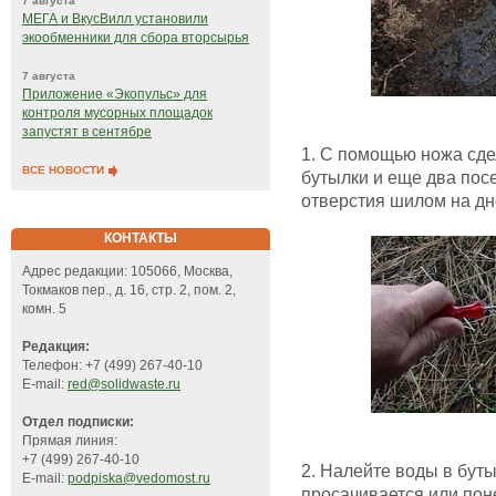
7 августа
МЕГА и ВкусВилл установили
экообменники для сбора вторсырья
7 августа
Приложение «Экопульс» для
контроля мусорных площадок
запустят в сентябре
1. С помощью ножа сде
ВСЕ НОВОСТИ
бутылки и еще два пос
отверстия шилом на дн
КОНТАКТЫ
Адрес редакции: 105066, Москва,
Токмаков пер., д. 16, стр. 2, пом. 2,
комн. 5
Редакция:
Телефон: +7 (499) 267-40-10
E-mail:
red@solidwaste.ru
Отдел подписки:
Прямая линия:
+7 (499) 267-40-10
2. Налейте воды в буты
E-mail:
podpiska@vedomost.ru
просачивается или пон