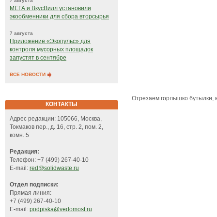
7 августа
МЕГА и ВкусВилл установили
экообменники для сбора вторсырья
7 августа
Приложение «Экопульс» для
контроля мусорных площадок
запустят в сентябре
ВСЕ НОВОСТИ
Отрезаем горлышко бутылки, к
КОНТАКТЫ
Адрес редакции: 105066, Москва,
Токмаков пер., д. 16, стр. 2, пом. 2,
комн. 5
Редакция:
Телефон: +7 (499) 267-40-10
E-mail:
red@solidwaste.ru
Отдел подписки:
Прямая линия:
+7 (499) 267-40-10
E-mail:
podpiska@vedomost.ru