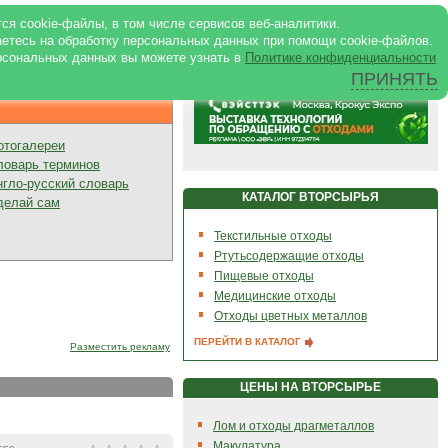
ртале
|
Реклама в журнале
|
ся cookie-файлы, в том числе сервисов веб-аналитики.
аетесь на обработку персональных данных при помощи cookie-файлов.
рсональных данных вы можете узнать в
Политике конфиденциальности
ПРИНЯТЬ
Презентации
отогалереи
ловарь терминов
нгло-русский словарь
КАТАЛОГ ВТОРСЫРЬЯ
делай сам
Текстильные отходы
Ртутьсодержащие отходы
Пищевые отходы
Медицинские отходы
Отходы цветных металлов
ПЕРЕЙТИ В КАТАЛОГ
Разместить рекламу
ЦЕНЫ НА ВТОРСЫРЬЕ
Лом и отходы драгметаллов
Макулатура