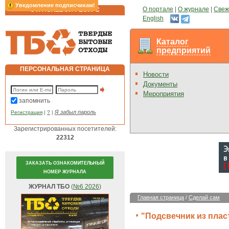
Уведомление подписчикам!
О портале
|
О журнале
|
Свеж
ОТРАСЛЕВОЙ РЕСУРС
English
Каталог
предприятий
ПЕРСОНАЛЬНАЯ СТРАНИЦА
Новости
Документы
Мероприятия
запомнить
Я забыл пароль
Регистрация
|
?
|
Зарегистрированных посетителей:
22312
ЗАКАЗАТЬ ОЗНАКОМИТЕЛЬНЫЙ
НОМЕР ЖУРНАЛА
ЖУРНАЛ ТБО
(
№6 2026
)
Главная страница
/
Сделай сам
"Подсвечник из плас