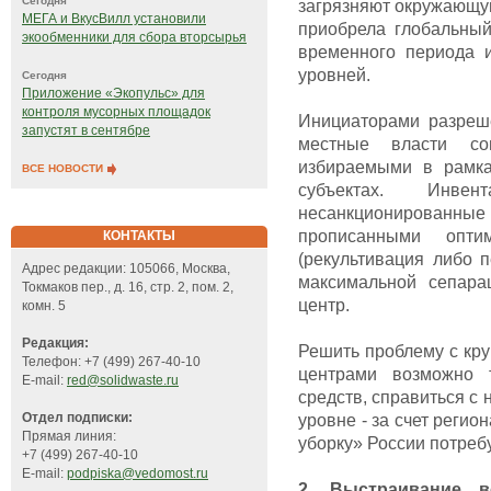
Сегодня
загрязняют окружающую
МЕГА и ВкусВилл установили
приобрела глобальный
экообменники для сбора вторсырья
временного периода 
уровней.
Сегодня
Приложение «Экопульс» для
контроля мусорных площадок
Инициаторами разреш
запустят в сентябре
местные власти со
избираемыми в рамка
ВСЕ НОВОСТИ
субъектах. Инвен
несанкционированны
прописанными опти
КОНТАКТЫ
(рекультивация либо 
Адрес редакции: 105066, Москва,
максимальной сепара
Токмаков пер., д. 16, стр. 2, пом. 2,
центр.
комн. 5
Редакция:
Решить проблему с кр
Телефон: +7 (499) 267-40-10
центрами возможно 
E-mail:
red@solidwaste.ru
средств, справиться с
Отдел подписки:
уровне - за счет реги
Прямая линия:
уборку» России потребу
+7 (499) 267-40-10
E-mail:
podpiska@vedomost.ru
2. Выстраивание в