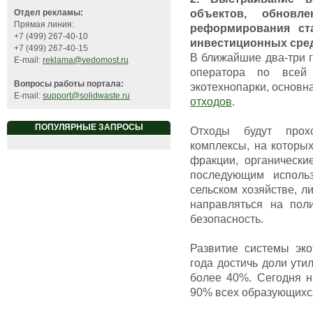
объектов, обновл
Отдел рекламы:
Прямая линия:
реформирования ст
+7 (499) 267-40-10
инвестиционных сред
+7 (499) 267-40-15
В ближайшие два-три г
E-mail:
reklama@vedomost.ru
оператора по всей 
Вопросы работы портала:
экотехнопарки, основн
E-mail:
support@solidwaste.ru
отходов
.
ПОПУЛЯРНЫЕ ЗАПРОСЫ
Отходы будут прохо
комплексы, на которы
фракции, органически
последующим использ
сельском хозяйстве, л
направляться на поли
безопасность.
Развитие системы эко
года достичь доли ути
более 40%. Сегодня н
90% всех образующихся