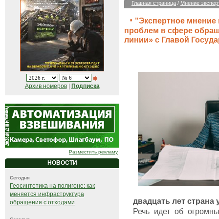
Главная страница
/
Мнение экспер
"Экспертное мнение
проблем в сфере обращ
линии» с Главой Госуда
Архив номеров
|
Подписка
Разместить рекламу
НОВОСТИ
Сегодня
Геосинтетика на полигоне: как
меняется инфраструктура
двадцать лет страна
обращения с отходами
Речь идет об огромн