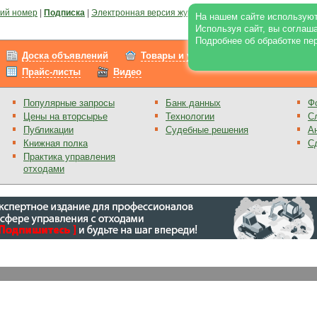
ий номер
|
Подписка
|
Электронная версия журнала
|
Отзывы
|
Реклама на по
На нашем сайте используют
Используя сайт, вы соглаш
Подробнее об обработке пе
Доска объявлений
Товары и услуги
Работа
Прайс-листы
Видео
Популярные запросы
Банк данных
Ф
Цены на вторсырье
Технологии
С
Публикации
Судебные решения
А
Книжная полка
С
Практика управления
отходами