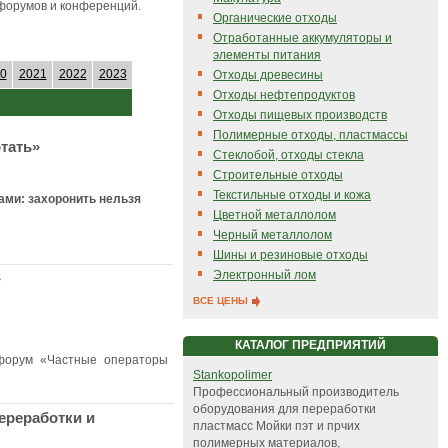
форумов и конференций.
Органические отходы
Отработанные аккумуляторы и
элементы питания
0
2021
2022
2023
Отходы древесины
Отходы нефтепродуктов
Отходы пищевых производств
Полимерные отходы, пластмассы
тать»
Стеклобой, отходы стекла
Строительные отходы
Текстильные отходы и кожа
ами: захоронить нельзя
Цветной металлолом
Черный металлолом
Шины и резиновые отходы
Электронный лом
»
ВСЕ ЦЕНЫ
КАТАЛОГ ПРЕДПРИЯТИЙ
 форум «Частные операторы
Stankopolimer
Профессиональный производитель
оборудования для переработки
ереработки и
пластмасс Мойки пэт и прчих
полимерных материалов,