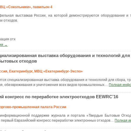
 КВЦ «Сокольники», павильон 4
ильная выставкав России, на которой демонстрируются оборудование и т
и отходов.
зация отх
ия →
ализированная выставка оборудования и технологий для 
ытовых отходов
оссия, Екатеринбург, МВЦ «Екатеринбург-Экспо»
тся специализированная выставка оборудования и технологий для сбора, тр
ия, обезвреживания и уничтожения всех видов промышленных
…
Полная инф
й конгресс по переработке электроотходов EEWRC’16
, Торгово-промышленная палата России
и информационной поддержке журнала и портала «Твердые Бытовые Отхо
 первый Евразийский конгресс переработки электронных отходов
…
Полная 