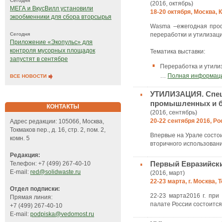
Сегодня
(2016, октябрь)
МЕГА и ВкусВилл установили
18-20 октября, Москва,
экообменники для сбора вторсырья
Wasma –ежегодная проф
переработки и утилизаци
Сегодня
Приложение «Экопульс» для
контроля мусорных площадок
Тематика выставки:
запустят в сентябре
Переработка и утили
…
Полная информац
ВСЕ НОВОСТИ
УТИЛИЗАЦИЯ. Специ
промышленных и б
КОНТАКТЫ
(2016, сентябрь)
20-22 сентября 2016, Р
Адрес редакции: 105066, Москва,
Токмаков пер., д. 16, стр. 2, пом. 2,
Впервые на Урале состои
комн. 5
вторичного использован
Редакция:
Первый Евразийски
Телефон: +7 (499) 267-40-10
E-mail:
red@solidwaste.ru
(2016, март)
22-23 марта, г. Москва
Отдел подписки:
22-23 марта2016 г. пр
Прямая линия:
палате России состоится
+7 (499) 267-40-10
E-mail:
podpiska@vedomost.ru