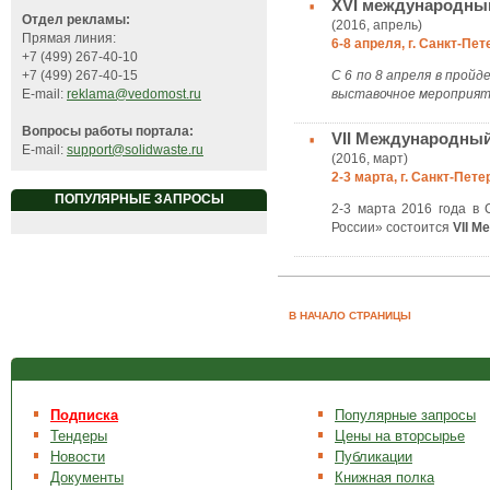
XVI международны
Отдел рекламы:
(2016, апрель)
Прямая линия:
6-8 апреля, г. Санкт-Пе
+7 (499) 267-40-10
С 6 по 8 апреля в прой
+7 (499) 267-40-15
выставочное мероприят
E-mail:
reklama@vedomost.ru
Вопросы работы портала:
VII Международны
E-mail:
support@solidwaste.ru
(2016, март)
2-3 марта, г. Санкт-Пете
ПОПУЛЯРНЫЕ ЗАПРОСЫ
2-3 марта 2016 года в
России» состоится
VII М
В НАЧАЛО СТРАНИЦЫ
Подписка
Популярные запросы
Тендеры
Цены на вторсырье
Новости
Публикации
Документы
Книжная полка