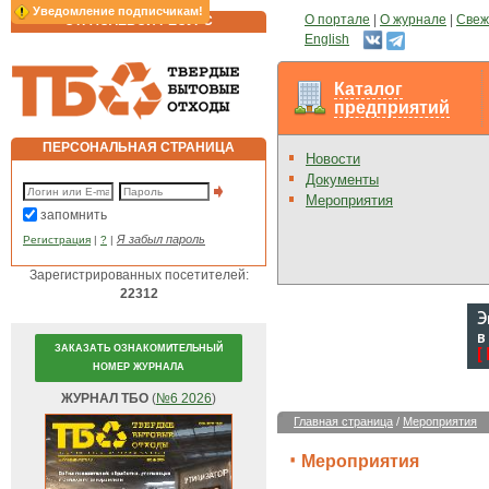
Уведомление подписчикам!
О портале
|
О журнале
|
Свеж
ОТРАСЛЕВОЙ РЕСУРС
English
Каталог
предприятий
ПЕРСОНАЛЬНАЯ СТРАНИЦА
Новости
Документы
Мероприятия
запомнить
Я забыл пароль
Регистрация
|
?
|
Зарегистрированных посетителей:
22312
ЗАКАЗАТЬ ОЗНАКОМИТЕЛЬНЫЙ
НОМЕР ЖУРНАЛА
ЖУРНАЛ ТБО
(
№6 2026
)
Главная страница
/
Мероприятия
Мероприятия