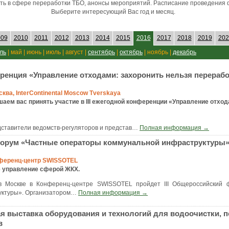
ть в сфере переработки ТБО, анонсы мероприятий. Расписание проведения 
Выберите интересующий Вас год и месяц.
009
2010
2011
2012
2013
2014
2015
2016
2017
2018
2019
202
ль
| май | июнь | июль | август |
сентябрь
|
октябрь
| ноябрь |
декабрь
еренция «Управление отходами: захоронить нельзя перерабо
сква, InterContinental Moscow Tverskaya
шаем вас принять участие в III ежегодной конференции «Управление отход
дставители ведомств-регуляторов и представ
…
Полная информация →
орум «Частные операторы коммунальной инфраструктуры
онференц-центр SWISSOTEL
 управление сферой ЖКХ.
 в Москве в Конференц-центре SWISSOTEL пройдет III Общероссийский
ктуры». Организатором
…
Полная информация →
я выставка оборудования и технологий для водоочистки, п
в