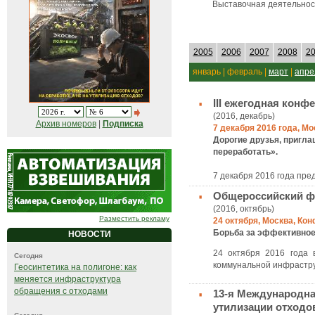
Выставочная деятельнос
2005
2006
2007
2008
2
январь | февраль |
март
|
апре
III ежегодная конф
(2016, декабрь)
Архив номеров
|
Подписка
7 декабря 2016 года, Мо
Дорогие друзья, пригла
переработать».
7 декабря 2016 года пре
Общероссийский ф
(2016, октябрь)
Разместить рекламу
24 октября, Москва, К
Борьба за эффективное
НОВОСТИ
24 октября 2016 года
Сегодня
коммунальной инфрастру
Геосинтетика на полигоне: как
меняется инфраструктура
обращения с отходами
13-я Международна
утилизации отходо