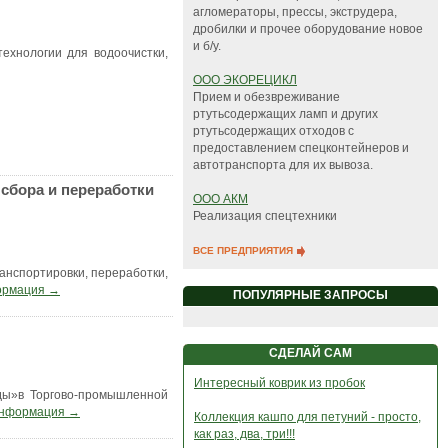
агломераторы, прессы, экструдера,
дробилки и прочее оборудование новое
и б/у.
ехнологии для водоочистки,
OOO ЭКОРЕЦИКЛ
Прием и обезвреживание
ртутьсодержащих ламп и других
ртутьсодержащих отходов с
предоставлением спецконтейнеров и
автотранспорта для их вывоза.
сбора и переработки
ООО АКМ
Реализация спецтехники
ВСЕ ПРЕДПРИЯТИЯ
анспортировки, переработки,
ормация →
ПОПУЛЯРНЫЕ ЗАПРОСЫ
СДЕЛАЙ САМ
Интересный коврик из пробок
ды»в Торгово-промышленной
информация →
Коллекция кашпо для петуний - просто,
как раз, два, три!!!