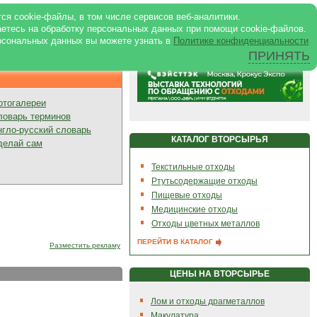
ртале
|
Реклама в журнале
|
ся cookie-файлы, в том числе сервисов веб-аналитики.
аетесь на обработку персональных данных при помощи cookie-файлов.
рсональных данных вы можете узнать в
Политике конфиденциальности
ПРИНЯТЬ
Презентации
отогалереи
ловарь терминов
нгло-русский словарь
КАТАЛОГ ВТОРСЫРЬЯ
делай сам
Текстильные отходы
Ртутьсодержащие отходы
Пищевые отходы
Медицинские отходы
Отходы цветных металлов
ПЕРЕЙТИ В КАТАЛОГ
Разместить рекламу
ЦЕНЫ НА ВТОРСЫРЬЕ
Лом и отходы драгметаллов
Макулатура