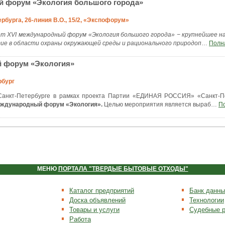
й форум «Экология большого города»
тербурга, 26-линия В.О., 15/2, «Экспофорум»
дет XVI международный форум «Экология большого города» − крупнейшее н
ие в области охраны окружающей среды и рационального природоп
…
Полн
й форум «Экология»
рбург
 Санкт-Петербурге в рамках проекта Партии «ЕДИНАЯ РОССИЯ» «Санкт-Пе
еждународный форум «Экология».
Целью мероприятия является выраб
…
П
МЕНЮ
ПОРТАЛА "ТВЕРДЫЕ БЫТОВЫЕ ОТХОДЫ"
Каталог предприятий
Банк данны
Доска объявлений
Технологии
Товары и услуги
Судебные 
Работа