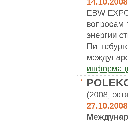
14.10.200
EBW EXPO 
вопросам 
энергии от
Питтсбург
междунаро
информац
POLEKO
(2008, окт
27.10.200
Междунар