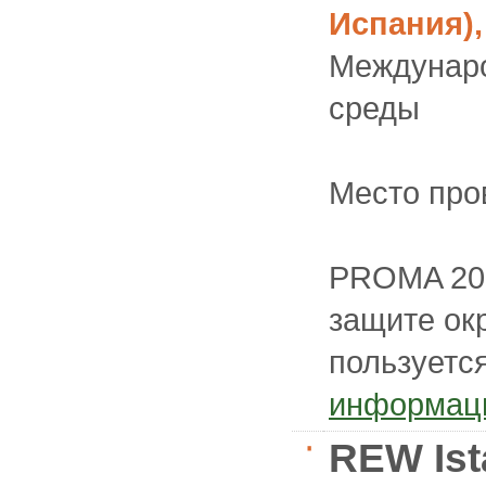
Испания),
Междунаро
среды
Место про
PROMA 200
защите ок
пользуется
информац
REW Ist