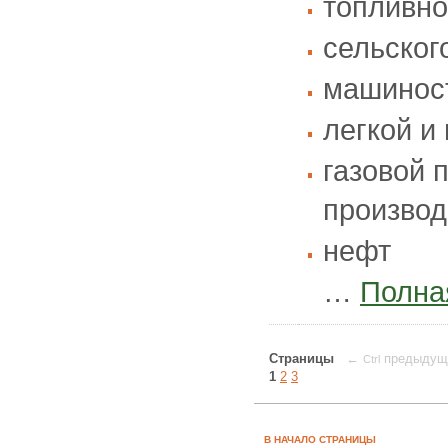
топливно
сельског
машинос
легкой и
газовой 
производ
нефт
…
Полна
Страницы
←
предыдущ
Ctrl
1
2
3
В НАЧАЛО СТРАНИЦЫ