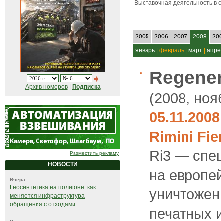
Выставочная деятельность в 
2005
2006
2007
2008
20
январь
| февраль |
март
|
апре
Regenera
Архив номеров
|
Подписка
(2008, ноя
05.11.200
Rimini Fie
Ri3 — спе
Разместить рекламу
НОВОСТИ
на европе
Вчера
Геосинтетика на полигоне: как
уничтожен
меняется инфраструктура
обращения с отходами
печатных 