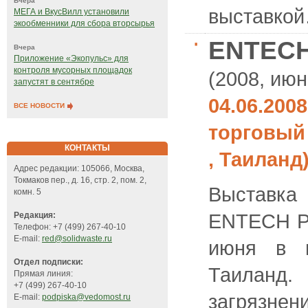
Вчера
выставкой
МЕГА и ВкусВилл установили
экообменники для сбора вторсырья
ENTECH
Вчера
Приложение «Экопульс» для
контроля мусорных площадок
(2008, июн
запустят в сентябре
04.06.200
ВСЕ НОВОСТИ
торговый
КОНТАКТЫ
, Таиланд
Адрес редакции: 105066, Москва,
Токмаков пер., д. 16, стр. 2, пом. 2,
Выставка
комн. 5
ENTECH PO
Редакция:
Телефон: +7 (499) 267-40-10
E-mail:
red@solidwaste.ru
июня в в
Отдел подписки:
Таиланд
Прямая линия:
+7 (499) 267-40-10
загрязне
E-mail:
podpiska@vedomost.ru