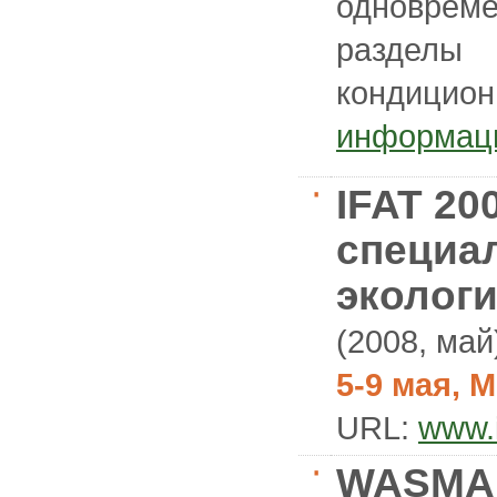
одноврем
разделы 
кондицио
информац
IFAT 20
специа
экологи
(2008, май
5-9 мая, 
URL:
www.i
WASMA 